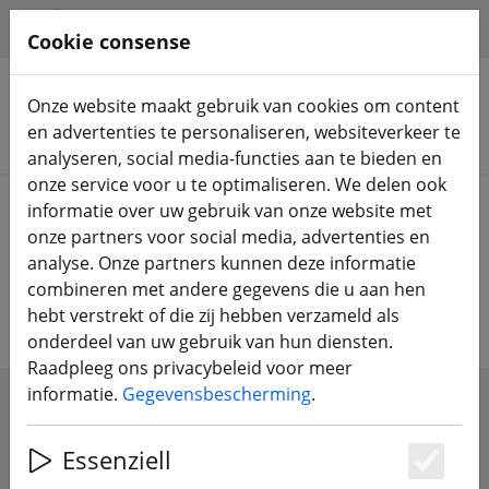
HILFE & SUPPORT
NL
Cookie consense
Onze website maakt gebruik van cookies om content
en advertenties te personaliseren, websiteverkeer te
Zoek producten
analyseren, social media-functies aan te bieden en
onze service voor u te optimaliseren. We delen ook
Home
Accessoires
Gereedschap
informatie over uw gebruik van onze website met
onze partners voor social media, advertenties en
Gereedschap, lijm en apparatuur
analyse. Onze partners kunnen deze informatie
combineren met andere gegevens die u aan hen
voor de werkplaats
hebt verstrekt of die zij hebben verzameld als
onderdeel van uw gebruik van hun diensten.
Raadpleeg ons privacybeleid voor meer
informatie.
Gegevensbescherming
.
SHOW FILTERS
Essenziell
Es