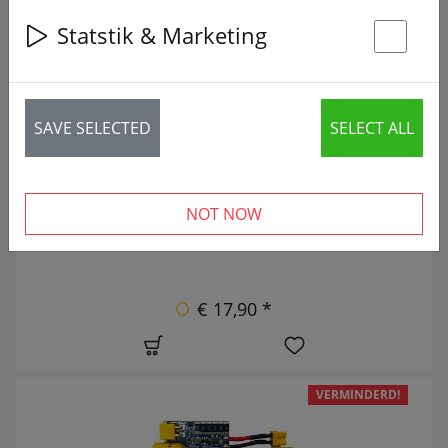
Statstik & Marketing
28 articles
St
NIEUW
SAVE SELECTED
SELECT ALL
NOT NOW
€ 17,90 *
VERMINDERD!