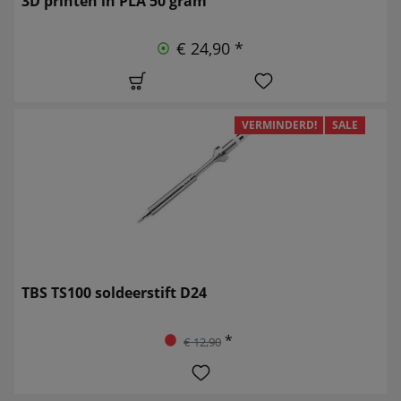
3D printen in PLA 50 gram
€ 24,90 *
VERMINDERD!
SALE
TBS TS100 soldeerstift D24
*
€ 12,90