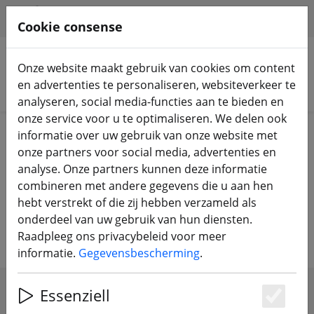
HILFE & SUPPORT
NL
Cookie consense
Onze website maakt gebruik van cookies om content
en advertenties te personaliseren, websiteverkeer te
Zoek producten
analyseren, social media-functies aan te bieden en
onze service voor u te optimaliseren. We delen ook
Home
Onderdelen
FC, ESC, AIO & Stapels
informatie over uw gebruik van onze website met
onze partners voor social media, advertenties en
Vluchtregelaar en ESC voor
analyse. Onze partners kunnen deze informatie
combineren met andere gegevens die u aan hen
racecopters, multicopters, Nuris en
hebt verstrekt of die zij hebben verzameld als
modellen met vaste vleugels
onderdeel van uw gebruik van hun diensten.
Raadpleeg ons privacybeleid voor meer
informatie.
Gegevensbescherming
.
Essenziell
SHOW FILTERS
Es