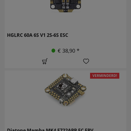
HGLRC 60A 6S V1 2S-6S ESC
€ 38,90 *
VERMINDERD!
Diatone Mamba MK4 F722APP FC FPV