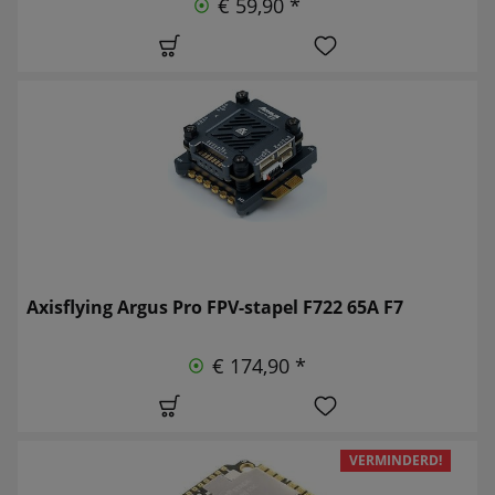
€ 59,90 *
Axisflying Argus Pro FPV-stapel F722 65A F7
€ 174,90 *
VERMINDERD!