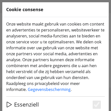
HILFE & SUPPORT
NL
Cookie consense
Onze website maakt gebruik van cookies om content
en advertenties te personaliseren, websiteverkeer te
Zoek producten
analyseren, social media-functies aan te bieden en
onze service voor u te optimaliseren. We delen ook
Home
FPV drones
Vliegtuigen & Vleugels
informatie over uw gebruik van onze website met
onze partners voor social media, advertenties en
FPV-vliegtuigen en vliegende
analyse. Onze partners kunnen deze informatie
combineren met andere gegevens die u aan hen
vleugelvliegtuigen en accessoires
hebt verstrekt of die zij hebben verzameld als
onderdeel van uw gebruik van hun diensten.
Raadpleeg ons privacybeleid voor meer
informatie.
Gegevensbescherming
.
SHOW FILTERS
Essenziell
Es