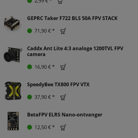
2,99 € *
GEPRC Taker F722 BLS 50A FPV STACK
71,90 € *
Caddx Ant Lite 4:3 analoge 1200TVL FPV
camera
16,90 € *
SpeedyBee TX800 FPV VTX
37,90 € *
BetaFPV ELRS Nano-ontvanger
12,50 € *