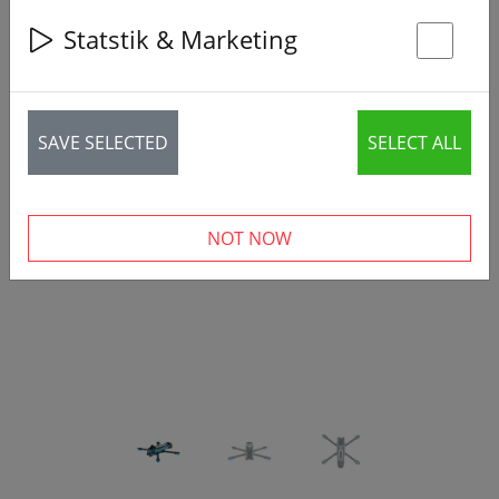
Statstik & Marketing
St
SAVE SELECTED
SELECT ALL
‹
›
NOT NOW