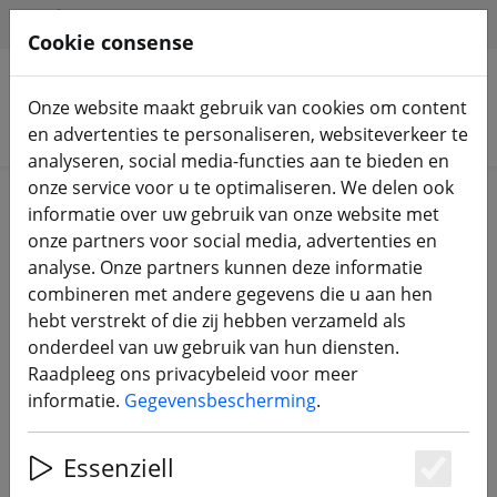
HILFE & SUPPORT
NL
Cookie consense
Onze website maakt gebruik van cookies om content
Zoek producten
en advertenties te personaliseren, websiteverkeer te
analyseren, social media-functies aan te bieden en
onze service voor u te optimaliseren. We delen ook
Home
Onderdelen
Kozijnen
informatie over uw gebruik van onze website met
onze partners voor social media, advertenties en
analyse. Onze partners kunnen deze informatie
combineren met andere gegevens die u aan hen
hebt verstrekt of die zij hebben verzameld als
Axisflying Manta 5 SE V2 X 5 inch
onderdeel van uw gebruik van hun diensten.
FPV-frame-set
Raadpleeg ons privacybeleid voor meer
informatie.
Gegevensbescherming
.
Essenziell
Es