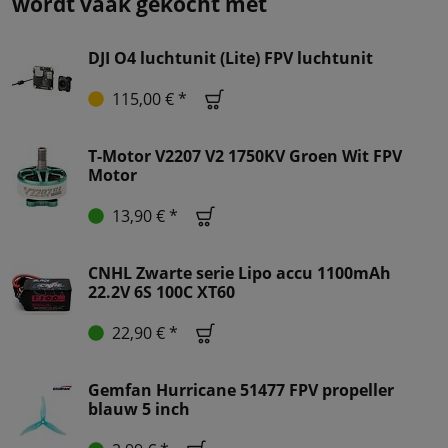
wordt vaak gekocht met
DJI O4 luchtunit (Lite) FPV luchtunit
115,00 € *
T-Motor V2207 V2 1750KV Groen Wit FPV
Motor
13,90 € *
CNHL Zwarte serie Lipo accu 1100mAh
22.2V 6S 100C XT60
22,90 € *
Gemfan Hurricane 51477 FPV propeller
blauw 5 inch