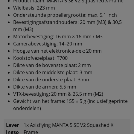
Productnaam: MANTA 5 SE V2 Squashed X Frame
Wielbasis: 223 mm
Ondersteunde propellergrootte: max. 5,1 inch
Bevestigingsafstandhouders: 20 mm (M3) & 30,5
mm (M3)
Motorbevestiging: 16 mm × 16 mm / M3
Camerabevestiging: 14–20 mm
Hoogte van het elektronica-dek: 20 mm
Koolstofvezelplaat: T700
Dikte van de bovenste plaat: 2 mm
Dikte van de middelste plaat: 3 mm
Dikte van de onderste plaat: 3 mm
Dikte van de armen: 5,5 mm
VTX-bevestiging: 20 mm & 25,5 mm (M2)
Gewicht van het frame: 155 ± 5 g (inclusief geprinte
onderdelen)
Lever
1x Axisflying MANTA 5 SE V2 Squashed X
ingso
Frame