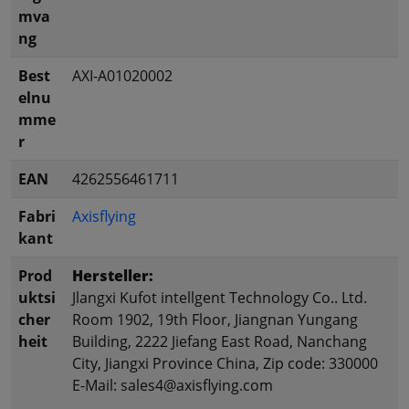
mva
ng
Best
AXI-A01020002
elnu
mme
r
EAN
4262556461711
Fabri
Axisflying
kant
Prod
Hersteller:
uktsi
Jlangxi Kufot intellgent Technology Co.. Ltd.
cher
Room 1902, 19th Floor, Jiangnan Yungang
heit
Building, 2222 Jiefang East Road, Nanchang
City, Jiangxi Province China, Zip code: 330000
E-Mail: sales4@axisflying.com