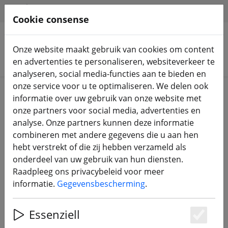
HILFE & SUPPORT
NL
Cookie consense
Onze website maakt gebruik van cookies om content
Zoek producten
en advertenties te personaliseren, websiteverkeer te
analyseren, social media-functies aan te bieden en
onze service voor u te optimaliseren. We delen ook
Home
Verkoop%
informatie over uw gebruik van onze website met
onze partners voor social media, advertenties en
analyse. Onze partners kunnen deze informatie
combineren met andere gegevens die u aan hen
hebt verstrekt of die zij hebben verzameld als
Insta360 One / One X - Selfie Stick +
onderdeel van uw gebruik van hun diensten.
Bullet Time Handvat Opvouwbaar
Raadpleeg ons privacybeleid voor meer
Statief
informatie.
Gegevensbescherming
.
Essenziell
Es