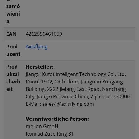
zamó
wieni
a
EAN
4262556461650
Prod
Axisflying
ucent
Prod
Hersteller:
uktsi
Jlangxi Kufot intellgent Technology Co.. Ltd.
cherh
Room 1902, 19th Floor, Jiangnan Yungang
eit
Building, 2222 Jiefang East Road, Nanchang
City, Jiangxi Province China, Zip code: 330000
E-Mail: sales4@axisflying.com
Verantwortliche Person:
meilon GmbH
Konrad Zuse Ring 31