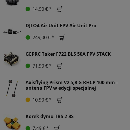
14,90 € *
DJI O4 Air Unit FPV Air Unit Pro
249,00 € *
GEPRC Taker F722 BLS 50A FPV STACK
71,90 € *
Axisflying Prism V2 5,8 G RHCP 100 mm –
antena FPV w edycji specjalnej
10,90 € *
Korek dymu TBS 2-8S
7,49 € *