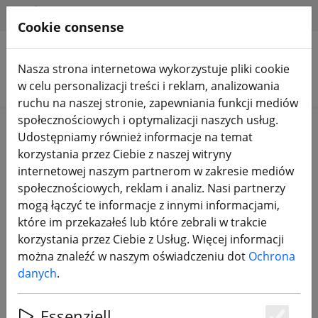
HILFE & SUPPORT
PL
Cookie consense
Nasza strona internetowa wykorzystuje pliki cookie
Szukaj produktów
w celu personalizacji treści i reklam, analizowania
ruchu na naszej stronie, zapewniania funkcji mediów
społecznościowych i optymalizacji naszych usług.
Home
Komponenty
Anteny FPV
Udostępniamy również informacje na temat
korzystania przez Ciebie z naszej witryny
internetowej naszym partnerom w zakresie mediów
społecznościowych, reklam i analiz. Nasi partnerzy
mogą łączyć te informacje z innymi informacjami,
Axisflying Prism V2 5,8 G LHCP 100
które im przekazałeś lub które zebrali w trakcie
mm – antena FPV w edycji
korzystania przez Ciebie z Usług. Więcej informacji
specjalnej
można znaleźć w naszym oświadczeniu dot
Ochrona
danych
.
Essenziell