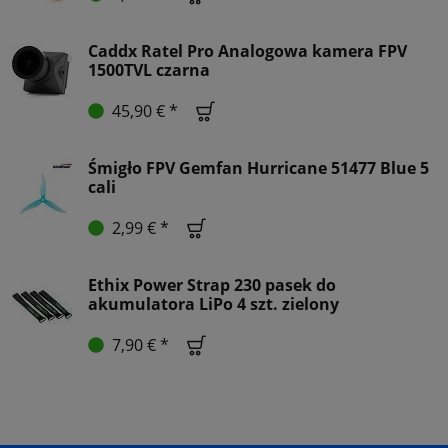
Caddx Ratel Pro Analogowa kamera FPV
1500TVL czarna
45,90 € *
Śmigło FPV Gemfan Hurricane 51477 Blue 5
cali
2,99 € *
Ethix Power Strap 230 pasek do
akumulatora LiPo 4 szt. zielony
7,90 € *