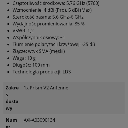
Częstotliwość środkowa: 5,76 GHz (5760)
Wzmocnienie: 4 dBi (Pro), 5 dBi (Max)
Szerokość pasma: 5,6 GHz–6 GHz
Wydajność promieniowania: 85 %
VSWR: 1,2
Współczynnik osiowy: ~1
Tłumienie polaryzacji krzyżowej: -25 dB
Złącze: wtyk SMA (męski)
Waga: 10 g
Długość: 100 mm
Technologia produkcji: LDS
Zakre
1x Prism V2 Antenne
s
dosta
wy
Num
AXI-A03090134
er