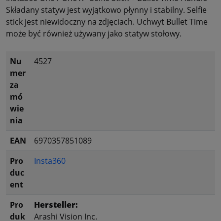
Składany statyw jest wyjątkowo płynny i stabilny. Selfie
stick jest niewidoczny na zdjęciach. Uchwyt Bullet Time
może być również używany jako statyw stołowy.
Nu
4527
mer
za
mó
wie
nia
EAN
6970357851089
Pro
Insta360
duc
ent
Pro
Hersteller:
duk
Arashi Vision Inc.