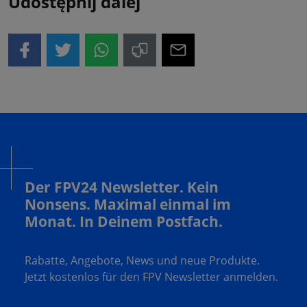
Udostępnij dalej
Der FPV24 Newsletter. Kein
Nonsens. Maximal einmal im
Monat. In Deinem Postfach.
Rabatte, Angebote, News und neue Produkte.
Jetzt kostenlos für den FPV Newsletter anmelden.