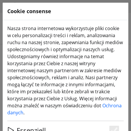
HILFE & SUPPORT
PL
Cookie consense
Nasza strona internetowa wykorzystuje pliki cookie
Szukaj produktów
w celu personalizacji treści i reklam, analizowania
ruchu na naszej stronie, zapewniania funkcji mediów
społecznościowych i optymalizacji naszych usług.
Home
Sprzedaż%
Udostępniamy również informacje na temat
korzystania przez Ciebie z naszej witryny
internetowej naszym partnerom w zakresie mediów
społecznościowych, reklam i analiz. Nasi partnerzy
mogą łączyć te informacje z innymi informacjami,
Insta360 One / One X - Kijek do
które im przekazałeś lub które zebrali w trakcie
selfie + składany statyw z
korzystania przez Ciebie z Usług. Więcej informacji
uchwytem Bullet Time
można znaleźć w naszym oświadczeniu dot
Ochrona
danych
.
Essenziell