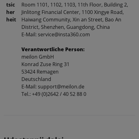
tsic
Room 1101, 1102, 1103, 11th Floor, Building 2,
her
Jinlitong Financial Center, 1100 Xingye Road,
heit
Haiwang Community, Xin an Street, Bao An
District, Shenzhen, Guangdong, China
E-Mail: service@insta360.com
Verantwortliche Person:
meilon GmbH
Konrad Zuse Ring 31
53424 Remagen
Deutschland
E-Mail: support@meilon.de
Tel.: +49 (0)2642 / 40 52 88 0