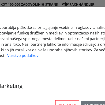
 KOT 100.000 ZADOVOLJNIH STRANK
FACHHÄNDLER
porablja piškotke za prilagajanje vsebine in oglasov, anali
avljanje funkcij družbenih medijev in optimizacijo naših sto
Trgovina
Bateri
Propel
Dodat
3D
porabi našega spletnega mesta delimo tudi z našimi partnerj
DJI
je
er
ki
tiskanje
n analitiko. Naši partnerji lahko te informacije združijo z dr
i ki so jih zbrali kot del vaše uporabe njihovih storitev. Za več
osti.
Varstvo podatkov
.
amov 3,5 palca Freestyle O4 Pr
Marketing
rticles