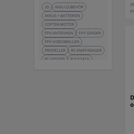
3
3D
AKKU-ZUBEHÖR
p
AKKUS + BATTERIEN
COPTER-MOTOR
FPV-ANTENNEN
FPV-SENDER
FPV-VIDEOBRILLEN
PROPELLER
RC-EMPFAENGER
RC-SENDER
RUCKSACK
WERKZEUG
D
o