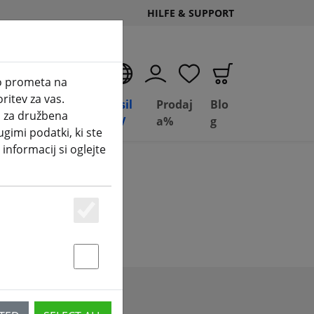
HILFE & SUPPORT
SL
zo prometa na
ritev za vas.
Poslovanje
Basil
Prodaj
Blo
i za družbena
(aktuelle Seite)
Depot
FPV
a%
g
ugimi podatki, ki ste
 informacij si oglejte
o Setup
Essenziell
Statstik & Marketing