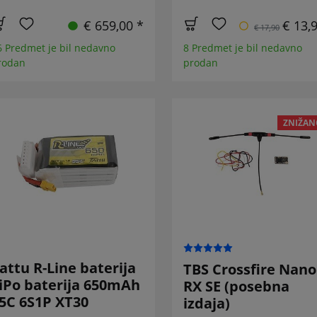
€ 659,00 *
€ 13,
€ 17,90
6 Predmet je bil nedavno
8 Predmet je bil nedavno
rodan
prodan
ZNIŽAN
attu R-Line baterija
TBS Crossfire Nano
iPo baterija 650mAh
RX SE (posebna
5C 6S1P XT30
izdaja)