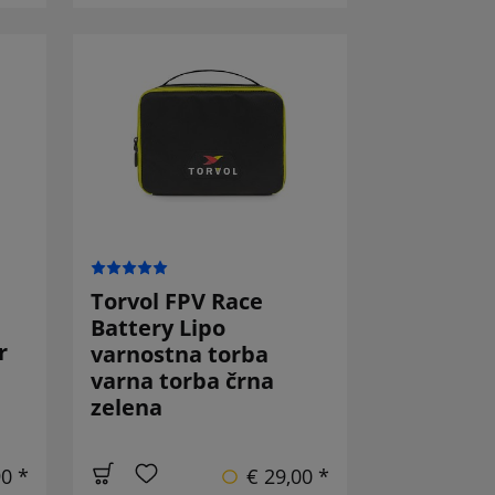
Torvol FPV Race
Battery Lipo
r
varnostna torba
varna torba črna
zelena
90 *
€ 29,00 *