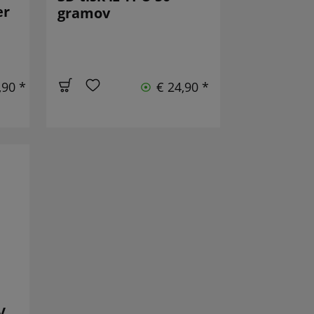
er
gramov
,90 *
€ 24,90 *
V