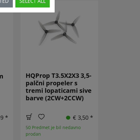
CTED
SELECT ALL
HQProp T3.5X2X3 3,5-
m
palčni propeler s
tremi lopaticami sive
barve (2CW+2CCW)
49 *
€ 3,50 *
50 Predmet je bil nedavno
prodan