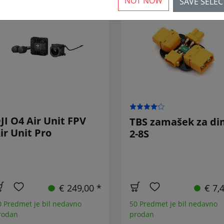
NOT NOW
SAVE SELE
JI O4 Air Unit FPV
TBS zamašek za di
ir Unit Pro
2-8S
€ 249,00 *
€ 7,
0 Predmet je bil nedavno
50 Predmet je bil nedavno
rodan
prodan