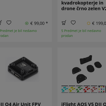
kvadrokopterje in
drone črno zelen V
€ 99,00 *
€ 199,
 Predmet je bil nedavno
5 Predmet je bil nedavno
rodan
prodan
JI O4 Air Unit FPV
iFlight AOS V5 DJI 