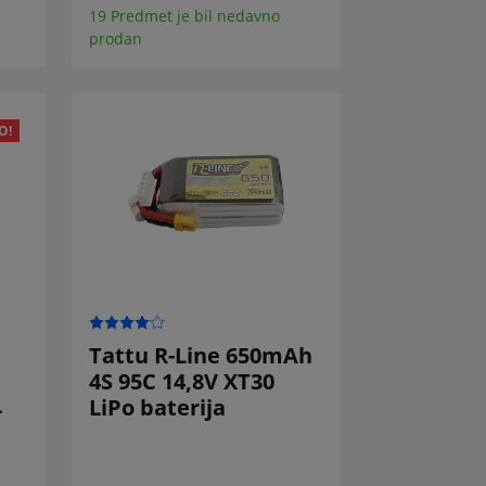
19 Predmet je bil nedavno
prodan
O!
Tattu R-Line 650mAh
4S 95C 14,8V XT30
L
LiPo baterija