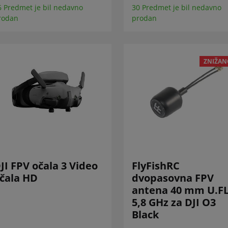
6 Predmet je bil nedavno
30 Predmet je bil nedavno
rodan
prodan
ZNIŽAN
JI FPV očala 3 Video
FlyFishRC
čala HD
dvopasovna FPV
antena 40 mm U.F
5,8 GHz za DJI O3
Black