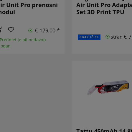
ir Unit Pro prenosni
Air Unit Pro Adapt
odul
Set 3D Print TPU
€ 179,00 *
€ 7
stran
8 RAZLIČICE
 Predmet je bil nedavno
rodan
Tattu 450mAh 14.8