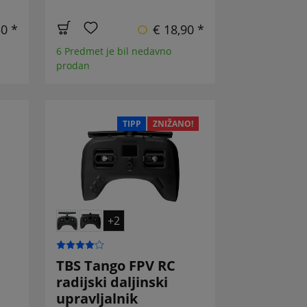
50 *
€ 18,90 *
6 Predmet je bil nedavno
prodan
TIPP
ZNIŽANO!
+2
TBS Tango FPV RC
radijski daljinski
upravljalnik