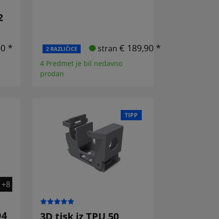
2
00 *
€ 189,90 *
stran
2 RAZLIČICE
4 Predmet je bil nedavno
prodan
TIPP
+8
O4
3D tisk iz TPU 50