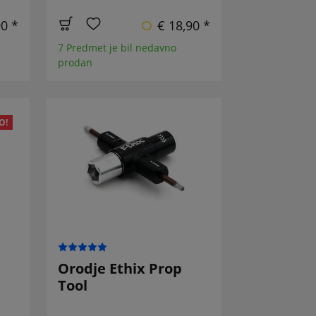
90 *
€ 18,90 *
7 Predmet je bil nedavno
prodan
O!
Orodje Ethix Prop
Tool