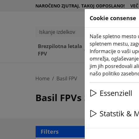
NAROČENO ZJUTRAJ, TAKOJ ODPOSLANO!
VEČ
Cookie consense
Iskanje izdelkov
Naše spletno mesto u
spletnem mestu, zagot
Brezpilotna letala
Kompone
Opre
Informacije o vaši u
FPV
nte
ma
omrežja, oglaševanje i
jim jih posredovali al
našo politiko zasebn
Home
Basil FPV
Essenziell
Basil FPVs Sub 250 gr
Statstik & 
19 a
Filters