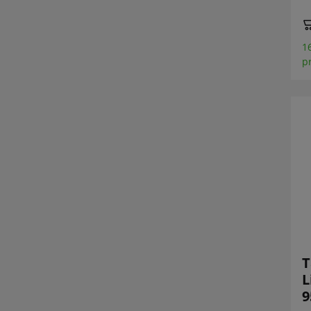
1
p
T
L
9