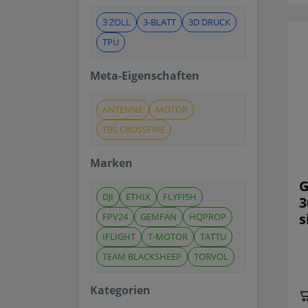
3 ZOLL
3-BLATT
3D DRUCK
TPU
Meta-Eigenschaften
ANTENNE
MOTOR
TBS CROSSFIRE
Marken
G
DJI
ETHIX
FLYFISH
3
s
FPV24
GEMFAN
HQPROP
IFLIGHT
T-MOTOR
TATTU
TEAM BLACKSHEEP
TORVOL
Kategorien