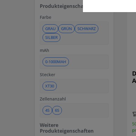
Produkteigenschaften
Farbe
GRAU
GRÜN
SCHWARZ
SILBER
mAh
0-1000MAH
D
Stecker
A
XT30
Zellenanzahl
4S
6S
5
Weitere
p
Produkteigenschaften