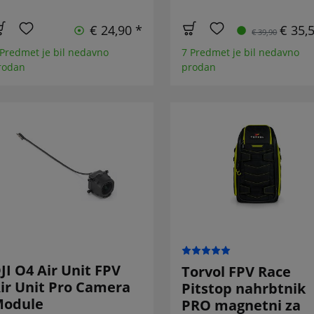
€ 24,90 *
€ 35,
€ 39,90
 Predmet je bil nedavno
7 Predmet je bil nedavno
rodan
prodan
JI O4 Air Unit FPV
Torvol FPV Race
ir Unit Pro Camera
Pitstop nahrbtnik
odule
PRO magnetni za