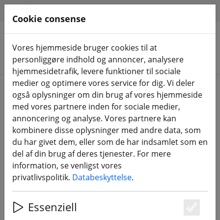
HILFE & SUPPORT
DA
Cookie consense
Vores hjemmeside bruger cookies til at
Søg efter produkter
personliggøre indhold og annoncer, analysere
hjemmesidetrafik, levere funktioner til sociale
medier og optimere vores service for dig. Vi deler
Home
FPV-droner
RTF, BNF OG PNP
også oplysninger om din brug af vores hjemmeside
med vores partnere inden for sociale medier,
annoncering og analyse. Vores partnere kan
kombinere disse oplysninger med andre data, som
du har givet dem, eller som de har indsamlet som en
Axisflying Bando 5 X DJI O4 Pro HD
del af din brug af deres tjenester. For mere
5 tommer GPS 2,4 GHz ELRS GPS
information, se venligst vores
lyserød
privatlivspolitik.
Databeskyttelse
.
Essenziell
Es