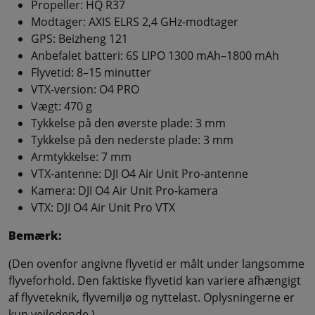
Propeller: HQ R37
Modtager: AXIS ELRS 2,4 GHz-modtager
GPS: Beizheng 121
Anbefalet batteri: 6S LIPO 1300 mAh–1800 mAh
Flyvetid: 8–15 minutter
VTX-version: O4 PRO
Vægt: 470 g
Tykkelse på den øverste plade: 3 mm
Tykkelse på den nederste plade: 3 mm
Armtykkelse: 7 mm
VTX-antenne: DJI O4 Air Unit Pro-antenne
Kamera: DJI O4 Air Unit Pro-kamera
VTX: DJI O4 Air Unit Pro VTX
Bemærk:
(Den ovenfor angivne flyvetid er målt under langsomme
flyveforhold. Den faktiske flyvetid kan variere afhængigt
af flyveteknik, flyvemiljø og nyttelast. Oplysningerne er
kun vejledende.)