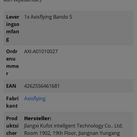
Lever
1x Axisflying Bando 5
ingso
mfan
g
Ordr
AXI-A01010027
enu
mme
r
EAN
4262556461681
Fabri
Axisflying
kant
Prod
Hersteller:
uktsi
Jlangxi Kufot intellgent Technology Co.. Ltd.
cher
Room 1902, 19th Floor, Jiangnan Yungang