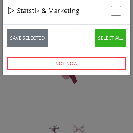
Statstik & Marketing
St
SAVE SELECTED
SELECT ALL
‹
›
NOT NOW