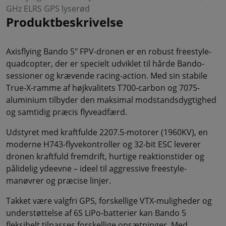
GHz ELRS GPS lyserød
Produktbeskrivelse
Axisflying Bando 5" FPV-dronen er en robust freestyle-
quadcopter, der er specielt udviklet til hårde Bando-
sessioner og krævende racing-action. Med sin stabile
True-X-ramme af højkvalitets T700-carbon og 7075-
aluminium tilbyder den maksimal modstandsdygtighed
og samtidig præcis flyveadfærd.
Udstyret med kraftfulde 2207.5-motorer (1960KV), en
moderne H743-flyvekontroller og 32-bit ESC leverer
dronen kraftfuld fremdrift, hurtige reaktionstider og
pålidelig ydeevne – ideel til aggressive freestyle-
manøvrer og præcise linjer.
Takket være valgfri GPS, forskellige VTX-muligheder og
understøttelse af 6S LiPo-batterier kan Bando 5
fleksibelt tilpasses forskellige opsætninger. Med