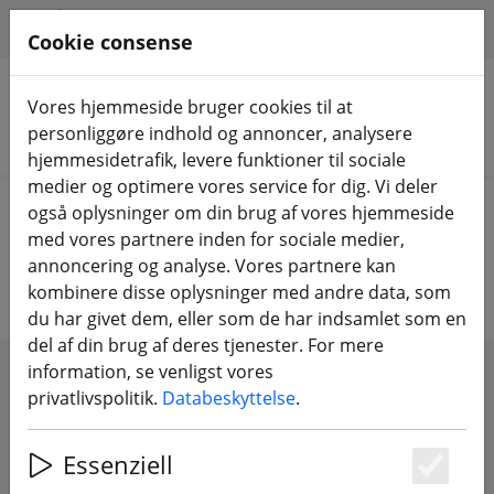
HILFE & SUPPORT
DA
Cookie consense
Vores hjemmeside bruger cookies til at
personliggøre indhold og annoncer, analysere
Søg efter produkter
hjemmesidetrafik, levere funktioner til sociale
medier og optimere vores service for dig. Vi deler
Home
Udstyr
RC-fjernbetjening
RC-modtager
også oplysninger om din brug af vores hjemmeside
med vores partnere inden for sociale medier,
Modtager til fjernbetjening
annoncering og analyse. Vores partnere kan
kombinere disse oplysninger med andre data, som
du har givet dem, eller som de har indsamlet som en
del af din brug af deres tjenester. For mere
information, se venligst vores
SHOW FILTERS
privatlivspolitik.
Databeskyttelse
.
Essenziell
Es