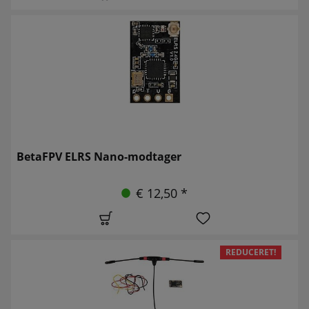
BetaFPV ELRS Nano-modtager
€ 12,50 *
REDUCERET!