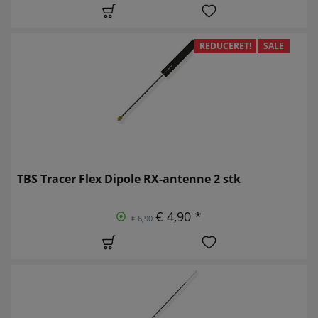
REDUCERET!
SALE
TBS Tracer Flex Dipole RX-antenne 2 stk
€ 4,90 *
€ 6,90