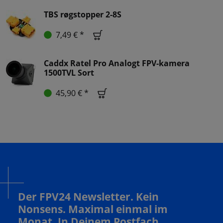
TBS røgstopper 2-8S
7,49 € *
Caddx Ratel Pro Analogt FPV-kamera
1500TVL Sort
45,90 € *
Der FPV24 Newsletter. Kein
Nonsens. Maximal einmal im
Monat. In Deinem Postfach.