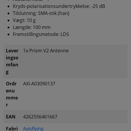
Kryds-polarisationsundertrykkelse: -25 dB
Tilslutning: SMA-stik (han)
Vægt: 10 g
Længde: 100 mm
Fremstillingsmetode: LDS
Lever
1x Prism V2 Antenne
ingso
mfan
g
Ordr
AXI-A03090137
enu
mme
r
EAN
4262556461667
Fabri
Axisflying