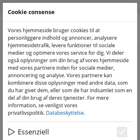
HILFE & SUPPORT
DA
Cookie consense
Vores hjemmeside bruger cookies til at
Søg efter produkter
personliggøre indhold og annoncer, analysere
hjemmesidetrafik, levere funktioner til sociale
medier og optimere vores service for dig. Vi deler
Home
Komponenter
FPV-antenner
også oplysninger om din brug af vores hjemmeside
med vores partnere inden for sociale medier,
annoncering og analyse. Vores partnere kan
kombinere disse oplysninger med andre data, som
du har givet dem, eller som de har indsamlet som en
Axisflying Prism V2 5,8 G RHCP 100
del af din brug af deres tjenester. For mere
mm Special Edition FPV-antenne
information, se venligst vores
privatlivspolitik.
Databeskyttelse
.
Essenziell
Es