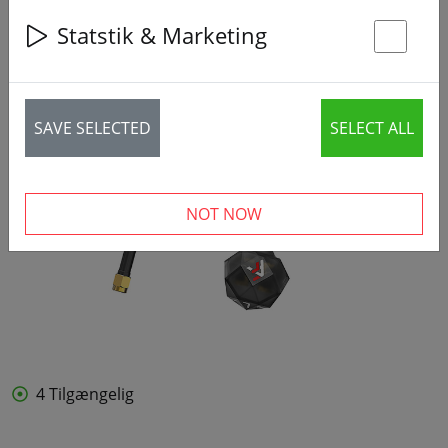
Statstik & Marketing
St
SAVE SELECTED
SELECT ALL
NOT NOW
4 Tilgængelig