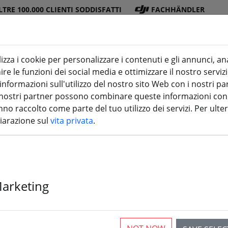
LTRE 100.000 CLIENTI SODDISFATTI
FACHHÄNDLER
lizza i cookie per personalizzare i contenuti e gli annunci, an
re le funzioni dei social media e ottimizzare il nostro servizi
ra
DJI
Batterie
Elica
Accessori
stampa 3
formazioni sull'utilizzo del nostro sito Web con i nostri par
 I nostri partner possono combinare queste informazioni con a
no raccolto come parte del tuo utilizzo dei servizi. Per ulter
hiarazione sul
vita privata
.
Axisflying DJI 
Camera Adap
Marketing
più di 10 disponibili