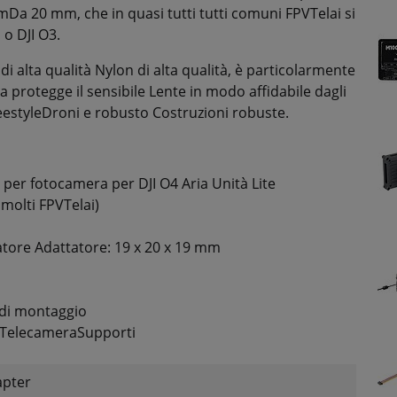
m
Da 20 mm,
che
in
quasi tutti
tutti
comuni
FPV
Telai
si
i
o
DJI
O3.
 di
alta qualità
Nylon di alta qualità,
è
particolarmente
ra
protegge
il
sensibile
Lente
in modo affidabile
dagli
eestyle
Droni
e
robusto
Costruzioni robuste.
e per fotocamera
per
DJI
O4
Aria
Unità
Lite
r
molti
FPV
Telai)
tatore
Adattatore
:
19
x
20
x
19
mm
 di montaggio
Telecamera
Supporti
apter