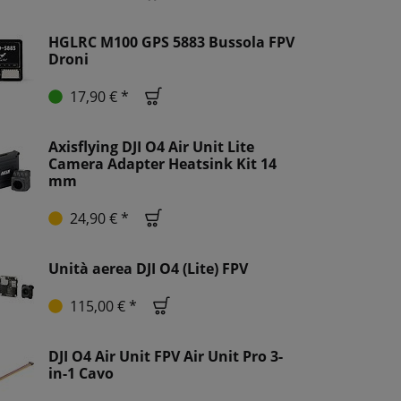
HGLRC M100 GPS 5883 Bussola FPV
Droni
17,90 € *
Axisflying DJI O4 Air Unit Lite
Camera Adapter Heatsink Kit 14
mm
24,90 € *
Unità aerea DJI O4 (Lite) FPV
115,00 € *
DJI O4 Air Unit FPV Air Unit Pro 3-
in-1 Cavo