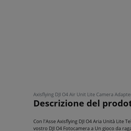
Axisflying DJI O4 Air Unit Lite Camera Adap
Descrizione del prodo
Con
l'Asse
Axisflying
DJI
O4
Aria
Unità
Lite
Te
vostro
DJI
O4
Fotocamera
a
Un gioco da raga