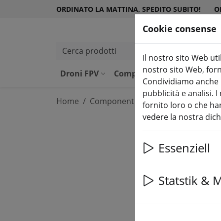
ORDINATO LA MATTINA, SPEDITO SUBITO!
O
Cookie consense
Cerca prodotti
Il nostro sito Web uti
nostro sito Web, forni
Droni FPV
Componenti
Attrezzatu
Condividiamo anche in
pubblicità e analisi.
Home
Componenti
Accessori
fornito loro o che han
vedere la nostra dic
Essenziell
Statstik & 