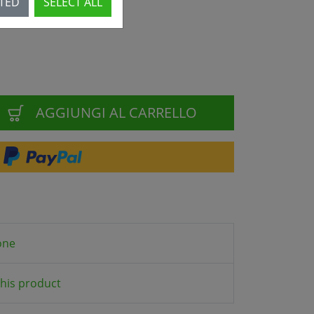
CTED
SELECT ALL
AGGIUNGI AL CARRELLO
one
his product