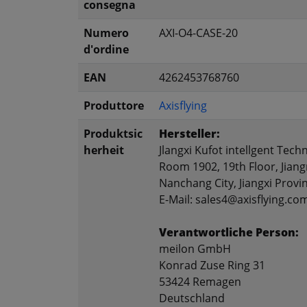
consegna
Numero
AXI-O4-CASE-20
d'ordine
EAN
4262453768760
Produttore
Axisflying
Produktsic
Hersteller:
herheit
Jlangxi Kufot intellgent Techn
Room 1902, 19th Floor, Jiang
Nanchang City, Jiangxi Provi
E-Mail: sales4@axisflying.co
Verantwortliche Person:
meilon GmbH
Konrad Zuse Ring 31
53424 Remagen
Deutschland