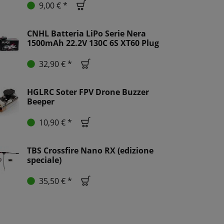
9,00 € *
CNHL Batteria LiPo Serie Nera
1500mAh 22.2V 130C 6S XT60 Plug
32,90 € *
HGLRC Soter FPV Drone Buzzer
Beeper
10,90 € *
TBS Crossfire Nano RX (edizione
speciale)
35,50 € *