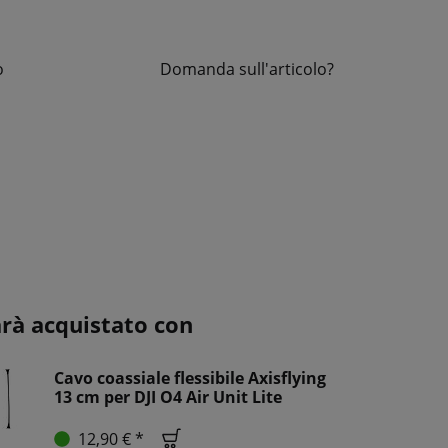
o
Domanda sull'articolo?
arà acquistato con
Cavo coassiale flessibile Axisflying
13 cm per DJI O4 Air Unit Lite
12,90 € *