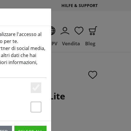
HILFE & SUPPORT
IT
alizzare l'accesso al
o per te.
(aktuelle Seite)
D
Negozio
Basilico FPV
Vendita
Blog
tner di social media,
ltri dati che hai
iori informazioni,
O4 Air Unit Lite
Essenziell
ter 20 mm
Statstik & Marketing