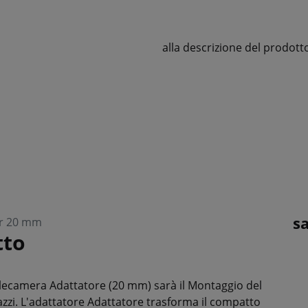
alla descrizione del prodott
s
ter 20 mm
tto
lecamera
Adattatore (
20 mm)
sarà
il
Montaggio
del
zzi.
L'adattatore
Adattatore
trasforma
il
compatto