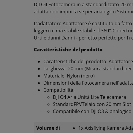
DJI
O4
Fotocamera
in
a
standardizzato
20-
m
adatta
non importa
se
per
analogico
Sistem
L'adattatore
Adattatore
è costituito da
fatto
leggero
e
ma stabile
stabile.
Il
360°-
Copertu
Urti
e danni
Danni - perfetto
perfetto
per
Fr
Caratteristiche del prodotto
Caratteristiche del prodotto
:
Adattator
Larghezza
:
20
mm (
Misura standard
pe
Materiale
:
Nylon (
nero)
Dimensioni
della
Fotocamera
nell'adat
Compatibilità
:
DJI
O4
Aria
Unità
Lite
Telecamera
Standard
FPV
Telaio
con
20
mm
Slot
Compatibile
con
DJI
O3 &
analogico
Volume di
1x Axisflying Kamera Ad