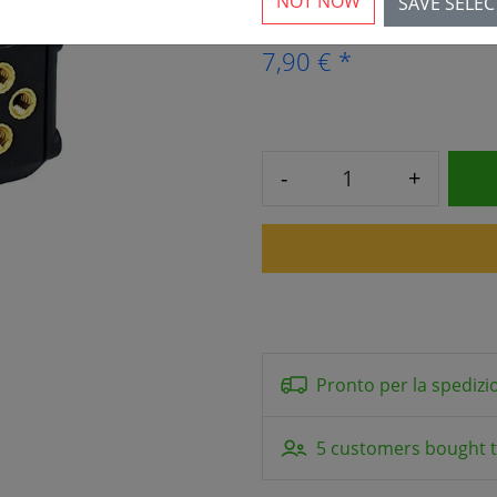
NOT NOW
SAVE SELE
7,90 € *
-
+
Pronto per la spedizi
5 customers bought t