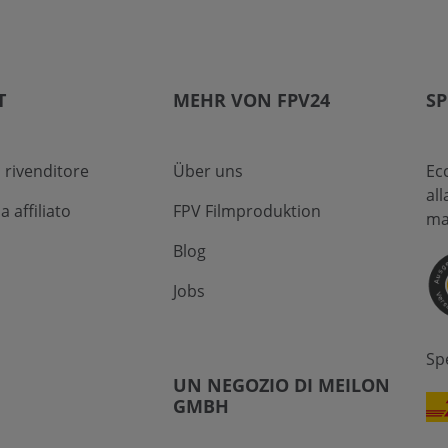
T
MEHR VON FPV24
SP
 rivenditore
Über uns
Ec
al
affiliato
FPV Filmproduktion
ma
Blog
Jobs
Sp
UN NEGOZIO DI MEILON
GMBH