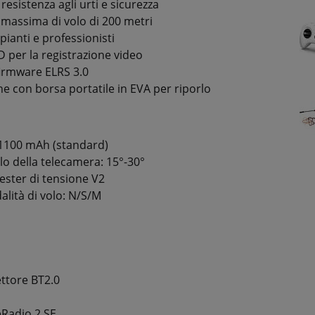
esistenza agli urti e sicurezza
 massima di volo di 200 metri
pianti e professionisti
 per la registrazione video
firmware ELRS 3.0
ne con borsa portatile in EVA per riporlo
 1100 mAh (standard)
olo della telecamera: 15°-30°
tester di tensione V2
lità di volo: N/S/M
ttore BT2.0
eRadio 2 SE