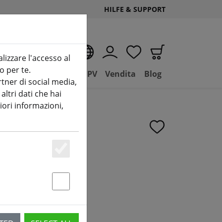
HILFE & SUPPORT
IT
alizzare l'accesso al
o per te.
(aktuelle Seite)
D
Negozio
Basilico FPV
Vendita
Blog
tner di social media,
ltri dati che hai
iori informazioni,
a16 Kit FPV
Essenziell
Statstik & Marketing