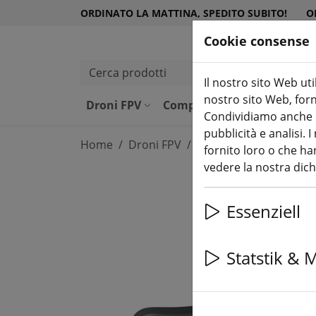
ORDINATO LA MATTINA, SPEDITO SUBITO!
O
Cookie consense
Cerca prodotti
Il nostro sito Web uti
nostro sito Web, forni
Droni FPV
Componenti
Attrezzatu
Condividiamo anche in
pubblicità e analisi.
Home
Droni FPV
Set di partenza
fornito loro o che han
vedere la nostra dic
Essenziell
Statstik & 