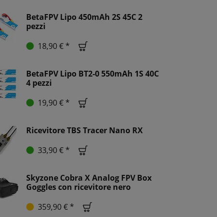
BetaFPV Lipo 450mAh 2S 45C 2
pezzi
18,90 € *
BetaFPV Lipo BT2-0 550mAh 1S 40C
4 pezzi
19,90 € *
Ricevitore TBS Tracer Nano RX
33,90 € *
Skyzone Cobra X Analog FPV Box
Goggles con ricevitore nero
359,90 € *