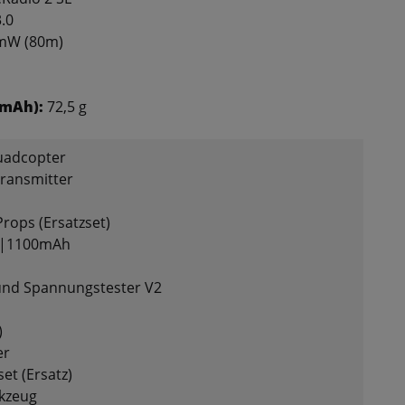
.0
5mW (80m)
 mAh):
72,5 g
uadcopter
Transmitter
rops (Ersatzset)
ku|1100mAh
und Spannungstester V2
)
er
et (Ersatz)
kzeug