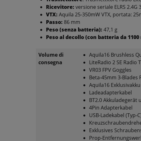
Ricevitore:
versione seriale ELRS 2.4G 3
VTX:
Aquila 25-350mW VTX, portata: 2
Passo:
86 mm
Peso (senza batteria):
47,1 g
Peso al decollo (con batteria da 1100
Volume di
Aquila16 Brushless Q
consegna
LiteRadio 2 SE Radio 
VR03 FPV Goggles
Beta-45mm 3-Blades P
Aquila16 Exklusivak
Ladeadapterkabel
BT2.0 Akkuladegerät 
4Pin Adapterkabel
USB-Ladekabel (Typ-C
Kreuzschraubendreh
Exklusives Schraubens
Prop-Entfernungswer