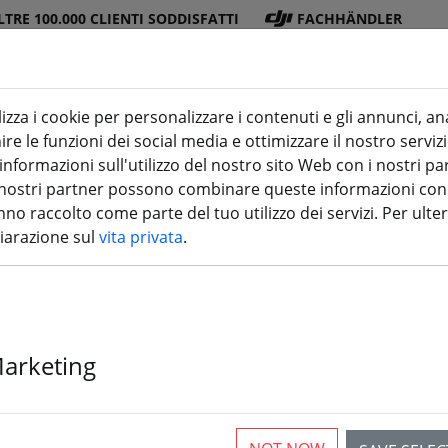
LTRE 100.000 CLIENTI SODDISFATTI
FACHHÄNDLER
lizza i cookie per personalizzare i contenuti e gli annunci, an
re le funzioni dei social media e ottimizzare il nostro servizi
ra
DJI
Batterie
Elica
Accessori
stampa 3
formazioni sull'utilizzo del nostro sito Web con i nostri par
 I nostri partner possono combinare queste informazioni con a
no raccolto come parte del tuo utilizzo dei servizi. Per ulter
hiarazione sul
vita privata
.
BetaFPV Aquil
Marketing
4 Pezzi disponibili