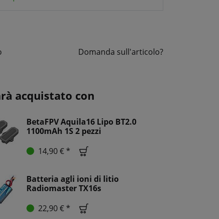
o
Domanda sull'articolo?
arà acquistato con
BetaFPV Aquila16 Lipo BT2.0
1100mAh 1S 2 pezzi
14,90 € *
Batteria agli ioni di litio
Radiomaster TX16s
22,90 € *