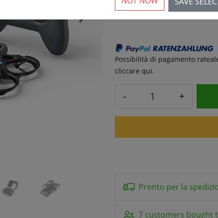
NOT NOW
SAVE SELE
279,90 € *
›
Possibilità di pagamento rateale
cliccare qui.
-
+
Pronto per la spedizi
7 customers bought t