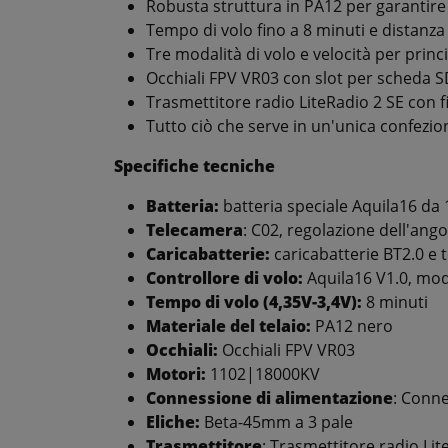
Robusta struttura in PA12 per garantire r
Tempo di volo fino a 8 minuti e distanza
Tre modalità di volo e velocità per princi
Occhiali FPV VR03 con slot per scheda SD
Trasmettitore radio LiteRadio 2 SE con 
Tutto ciò che serve in un'unica confezio
Specifiche tecniche
Batteria:
batteria speciale Aquila16 da
Telecamera
: C02, regolazione dell'ang
Caricabatterie:
caricabatterie BT2.0 e 
Controllore di volo:
Aquila16 V1.0, moda
Tempo di volo (4,35V-3,4V):
8 minuti
Materiale del telaio:
PA12 nero
Occhiali:
Occhiali FPV VR03
Motori:
1102|18000KV
Connessione di alimentazione
: Conne
Eliche:
Beta-45mm a 3 pale
Trasmettitore
: Trasmettitore radio Lit