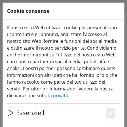
HILFE & SUPPORT
IT
Cookie consense
Il nostro sito Web utilizza i cookie per personalizzare
Cerca prodotti
i contenuti e gli annunci, analizzare l'accesso al
nostro sito Web, fornire le funzioni dei social media
e ottimizzare il nostro servizio per te. Condividiamo
Home
Vendita
anche informazioni sull'utilizzo del nostro sito Web
con i nostri partner di social media, pubblicità e
analisi. I nostri partner possono combinare queste
informazioni con altri dati che hai fornito loro o che
hanno raccolto come parte del tuo utilizzo dei
DJI Care Aggiorna il codice di
servizi. Per ulteriori informazioni, vedere la nostra
attivazione del Mavic 2 per 12 mesi
dichiarazione sul
vita privata
.
Essenziell
Es
57% DISCOUNT