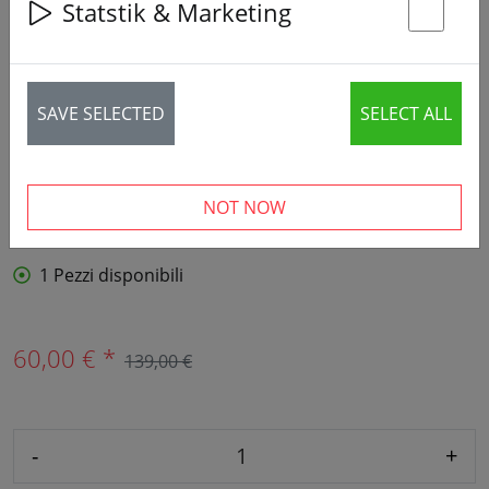
Statstik & Marketing
St
SAVE SELECTED
SELECT ALL
NOT NOW
1 Pezzi disponibili
60,00 € *
139,00 €
-
+