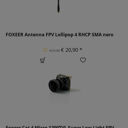
FOXEER Antenna FPV Lollipop 4 RHCP SMA nero
€ 20,90 *
€ 21,90
Foxeer Cat 4 Micro 1200TVL Super Low Light FPV