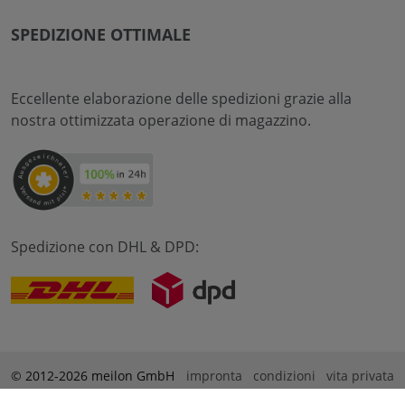
SPEDIZIONE OTTIMALE
Eccellente elaborazione delle spedizioni grazie alla
nostra ottimizzata operazione di magazzino.
Spedizione con DHL & DPD:
© 2012-2026 meilon GmbH
impronta
condizioni
vita privata