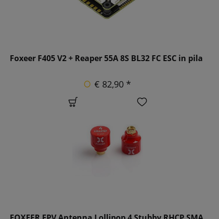
Foxeer F405 V2 + Reaper 55A 8S BL32 FC ESC in pila
€ 82,90 *
FOXEER FPV Antenna Lollipop 4 Stubby RHCP SMA