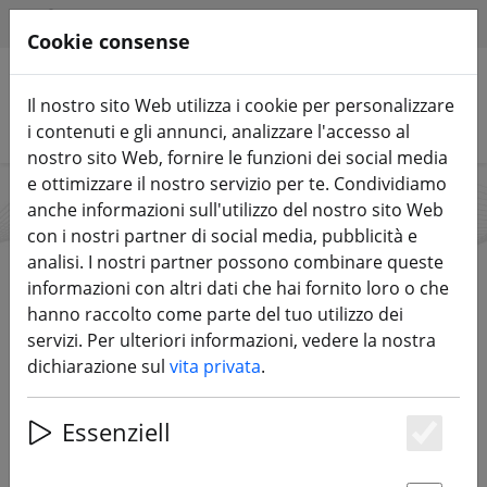
HILFE & SUPPORT
IT
Cookie consense
Il nostro sito Web utilizza i cookie per personalizzare
Cerca prodotti
i contenuti e gli annunci, analizzare l'accesso al
nostro sito Web, fornire le funzioni dei social media
e ottimizzare il nostro servizio per te. Condividiamo
anche informazioni sull'utilizzo del nostro sito Web
FOXEER
con i nostri partner di social media, pubblicità e
analisi. I nostri partner possono combinare queste
informazioni con altri dati che hai fornito loro o che
hanno raccolto come parte del tuo utilizzo dei
Start
Marche
FOXEER
servizi. Per ulteriori informazioni, vedere la nostra
dichiarazione sul
vita privata
.
DIRETTAMENTE AI PRODOTTI
Essenziell
Es
Willkommen bei FOXEER einem der führenden FPV-
Drohnen Kamera Unternehmen, dem Tausende von