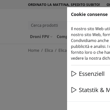
ORDINATO LA MATTINA, SPEDITO SUBITO!
O
Cookie consense
Cerca prodotti
Il nostro sito Web uti
nostro sito Web, forni
Droni FPV
Componenti
Attrezzatu
Condividiamo anche in
pubblicità e analisi.
Home
Elica
Elica da 5 pollici
fornito loro o che han
vedere la nostra dic
Essenziell
Statstik & 