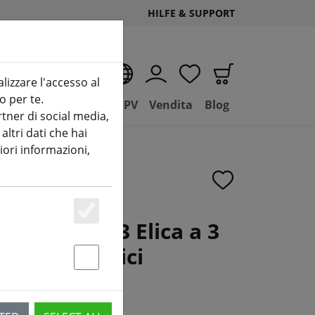
HILFE & SUPPORT
IT
alizzare l'accesso al
o per te.
(aktuelle Seite)
D
Negozio
Basilico FPV
Vendita
Blog
tner di social media,
ltri dati che hai
iori informazioni,
tyle 5136-3 Elica a 3
Essenziell
da 5,15 pollici
Statstik & Marketing
k