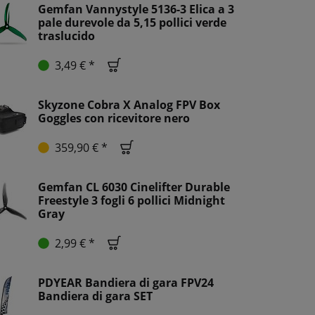
Gemfan Vannystyle 5136-3 Elica a 3
pale durevole da 5,15 pollici verde
traslucido
3,49 € *
Skyzone Cobra X Analog FPV Box
Goggles con ricevitore nero
359,90 € *
Gemfan CL 6030 Cinelifter Durable
Freestyle 3 fogli 6 pollici Midnight
Gray
2,99 € *
PDYEAR Bandiera di gara FPV24
Bandiera di gara SET