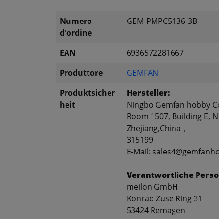
Numero
GEM-PMPC5136-3B
d'ordine
EAN
6936572281667
Produttore
GEMFAN
Produktsicher
Hersteller:
heit
Ningbo Gemfan hobby Co
Room 1507, Building E, No
Zhejiang,China，
315199
E-Mail: sales4@gemfanh
Verantwortliche Perso
meilon GmbH
Konrad Zuse Ring 31
53424 Remagen