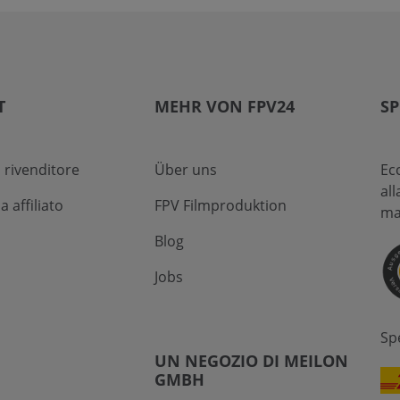
T
MEHR VON FPV24
SP
 rivenditore
Über uns
Ec
al
affiliato
FPV Filmproduktion
ma
Blog
Jobs
Sp
UN NEGOZIO DI MEILON
GMBH