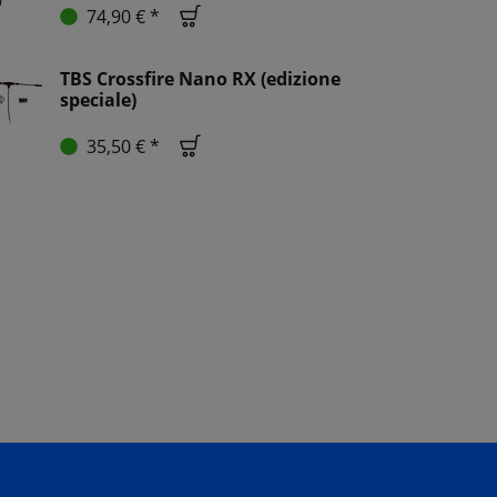
74,90 € *
TBS Crossfire Nano RX (edizione
speciale)
35,50 € *