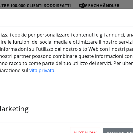
LTRE 100.000 CLIENTI SODDISFATTI
FACHHÄNDLER
lizza i cookie per personalizzare i contenuti e gli annunci, an
re le funzioni dei social media e ottimizzare il nostro servizi
ra
DJI
Batterie
Elica
Accessori
stampa 3
formazioni sull'utilizzo del nostro sito Web con i nostri par
 I nostri partner possono combinare queste informazioni con a
no raccolto come parte del tuo utilizzo dei servizi. Per ulter
hiarazione sul
vita privata
.
Gemfan Vannys
pale durevole 
Marketing
Midnight Blac