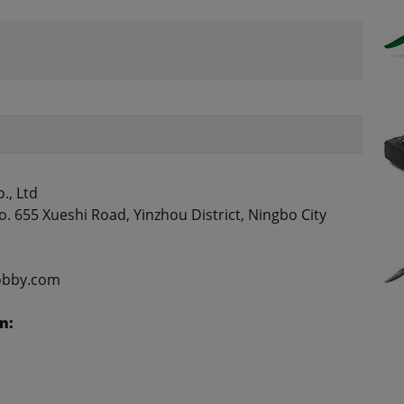
., Ltd
. 655 Xueshi Road, Yinzhou District, Ningbo City
obby.com
n: