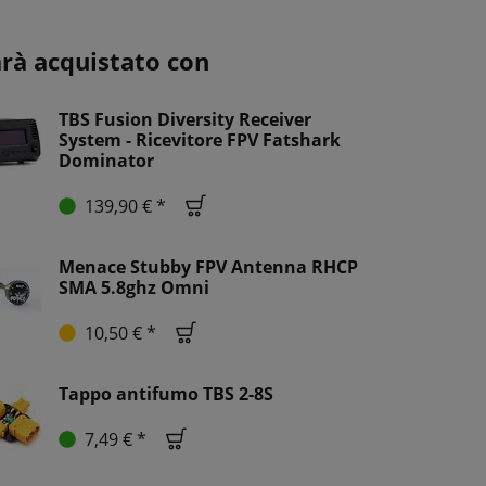
arà acquistato con
TBS Fusion Diversity Receiver
System - Ricevitore FPV Fatshark
Dominator
139,90 € *
Menace Stubby FPV Antenna RHCP
SMA 5.8ghz Omni
10,50 € *
Tappo antifumo TBS 2-8S
7,49 € *