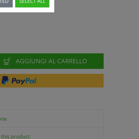
CTED
SELECT ALL
AGGIUNGI AL CARRELLO
one
this product