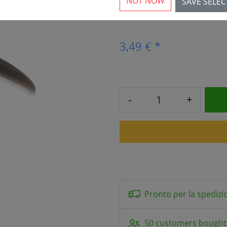
NOT NOW
SAVE SELE
più di 10 disponibili
3,49 € *
-
+
Pronto per la spedizi
50 customers bought 