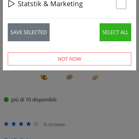
Statstik & Marketing
St
‹
›
SAVE SELECTED
SELECT ALL
NOT NOW
più di 10 disponibili
4 reviews