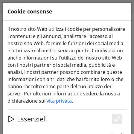
HILFE & SUPPORT
IT
Cookie consense
Il nostro sito Web utilizza i cookie per personalizzare
Cerca prodotti
i contenuti e gli annunci, analizzare l'accesso al
nostro sito Web, fornire le funzioni dei social media
e ottimizzare il nostro servizio per te. Condividiamo
Home
Batterie
Accessori per la ricarica
anche informazioni sull'utilizzo del nostro sito Web
con i nostri partner di social media, pubblicità e
analisi. I nostri partner possono combinare queste
informazioni con altri dati che hai fornito loro o che
hanno raccolto come parte del tuo utilizzo dei
Tappo antifumo TBS 2-8S
servizi. Per ulteriori informazioni, vedere la nostra
dichiarazione sul
vita privata
.
Essenziell
Es