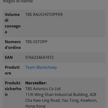
meglio di niente!
Volume
TBS RAUCHSTOPPER
di
consegn
a
Numero
TBS-SSTOPP
d'ordine
EAN
0766234647472
Produtt
Team Blacksheep
ore
Produkt
Hersteller:
sicherhe
TBS Avionics Co Ltd
it
11/K Wing Shan Industrial Building, 428
Cha Kwo Ling Road, Yau Tong, Kowloon,
Hong Kong