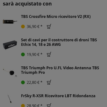
sarà acquistato con
TBS Crossfire Micro ricevitore V2 (RX)
36,90 € *
Set di cavi per il costruttore di droni TBS
Ethix 14, 18 e 26 AWG
19,90 € *
TBS Triumph Pro U.FL Video Antenna TBS
Triumph Pro
22,80 € *
FrSky R-XSR Ricevitore LBT Ridondanza
28,90 € *