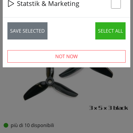
Statstik & Marketing
St
SAVE SELECTED
SELECT ALL
NOT NOW
più di 10 disponibili