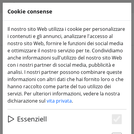
HILFE & SUPPORT
IT
Cookie consense
Il nostro sito Web utilizza i cookie per personalizzare
Cerca prodotti
i contenuti e gli annunci, analizzare l'accesso al
nostro sito Web, fornire le funzioni dei social media
e ottimizzare il nostro servizio per te. Condividiamo
Home
Elica
Elica da 3 pollici
anche informazioni sull'utilizzo del nostro sito Web
con i nostri partner di social media, pubblicità e
analisi. I nostri partner possono combinare queste
informazioni con altri dati che hai fornito loro o che
hanno raccolto come parte del tuo utilizzo dei
HQ Durable Prop 3050 tripla lama
servizi. Per ulteriori informazioni, vedere la nostra
T3X5X3 nero 4 pezzi elica FPV 3
dichiarazione sul
vita privata
.
pollici
Essenziell
Es