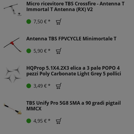
Micro ricevitore TBS Crossfire - Antenna T
Immortal T Antenna (RX) V2
7,50 € *
Antenna TBS FPVCYCLE Minimortale T
5,90 € *
HQProp 5.1X4.2X3 elica a 3 pale POPO 4
pezzi Poly Carbonate Light Grey 5 pollici
3,49 € *
TBS Unify Pro 5G8 SMA a 90 gradi pigtail
MMCX
4,95 € *