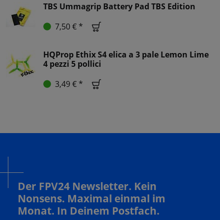
TBS Ummagrip Battery Pad TBS Edition
7,50 € *
HQProp Ethix S4 elica a 3 pale Lemon Lime
4 pezzi 5 pollici
3,49 € *
Der FPV24 Newsletter. Kein
Nonsens. Maximal einmal im
Monat. In Deinem Postfach.