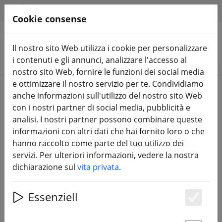
HILFE & SUPPORT
IT
Cookie consense
Il nostro sito Web utilizza i cookie per personalizzare
Cerca prodotti
i contenuti e gli annunci, analizzare l'accesso al
nostro sito Web, fornire le funzioni dei social media
e ottimizzare il nostro servizio per te. Condividiamo
Home
Attrezzatura
TBS Crossfire & TBS Tango
anche informazioni sull'utilizzo del nostro sito Web
con i nostri partner di social media, pubblicità e
analisi. I nostri partner possono combinare queste
informazioni con altri dati che hai fornito loro o che
hanno raccolto come parte del tuo utilizzo dei
TBS Crossfire Micro TX V2 Starter
servizi. Per ulteriori informazioni, vedere la nostra
Set TBS Crossfire
dichiarazione sul
vita privata
.
Essenziell
Es
30% DISCOUNT