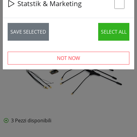
Statstik & Marketing
St
SAVE SELECTED
SELECT ALL
NOT NOW
3 Pezzi disponibili