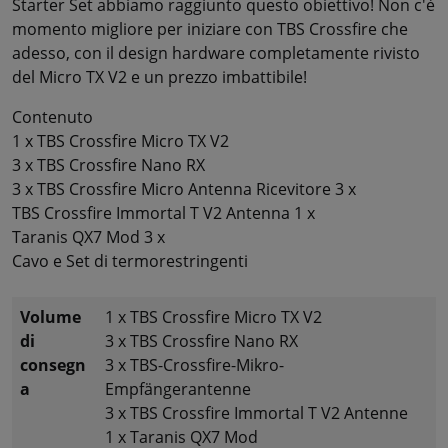
Starter Set abbiamo raggiunto questo obiettivo! Non c'è
momento migliore per iniziare con TBS Crossfire che
adesso, con il design hardware completamente rivisto
del Micro TX V2 e un prezzo imbattibile!
Contenuto
1 x TBS Crossfire Micro TX V2
3 x TBS Crossfire Nano RX
3 x TBS Crossfire Micro Antenna Ricevitore 3 x
TBS Crossfire Immortal T V2 Antenna 1 x
Taranis QX7 Mod 3 x
Cavo e Set di termorestringenti
Volume
1 x TBS Crossfire Micro TX V2
di
3 x TBS Crossfire Nano RX
consegn
3 x TBS-Crossfire-Mikro-
a
Empfängerantenne
3 x TBS Crossfire Immortal T V2 Antenne
1 x Taranis QX7 Mod