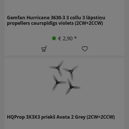
Gemfan Hurricane 3630-3 3 collu 3 lāpstiņu
propellers caurspīdīgs violets (2CW+2CCW)
€ 2,90 *
HQProp 3X3X3 priekš Avata 2 Grey (2CW+2CCW)