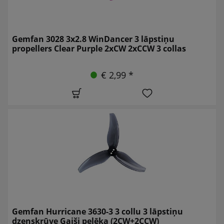
Gemfan 3028 3x2.8 WinDancer 3 lāpstiņu
propellers Clear Purple 2xCW 2xCCW 3 collas
€ 2,99 *
Gemfan Hurricane 3630-3 3 collu 3 lāpstiņu
dzenskrūve Gaiši pelēka (2CW+2CCW)