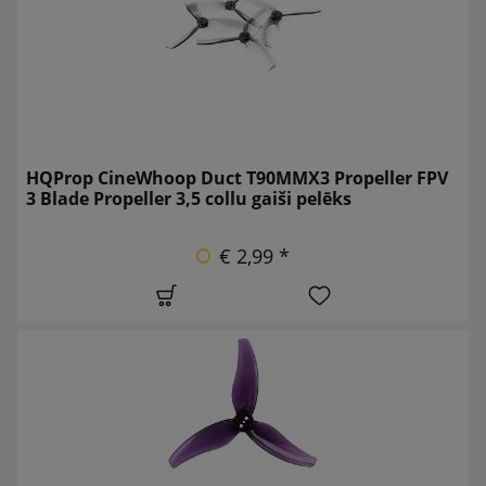
HQProp CineWhoop Duct T90MMX3 Propeller FPV
3 Blade Propeller 3,5 collu gaiši pelēks
€ 2,99 *