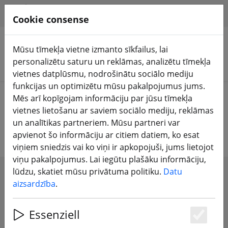
HILFE & SUPPORT
LV
Cookie consense
Mūsu tīmekļa vietne izmanto sīkfailus, lai
personalizētu saturu un reklāmas, analizētu tīmekļa
Meklēt produktus
vietnes datplūsmu, nodrošinātu sociālo mediju
funkcijas un optimizētu mūsu pakalpojumus jums.
Home
Propelleris
3 collu dzenskrūve
Mēs arī kopīgojam informāciju par jūsu tīmekļa
vietnes lietošanu ar saviem sociālo mediju, reklāmas
3 collu dzenskrūve
un analītikas partneriem. Mūsu partneri var
apvienot šo informāciju ar citiem datiem, ko esat
viņiem sniedzis vai ko viņi ir apkopojuši, jums lietojot
viņu pakalpojumus. Lai iegūtu plašāku informāciju,
lūdzu, skatiet mūsu privātuma politiku.
Datu
SHOW FILTERS
aizsardzība
.
Essenziell
Es