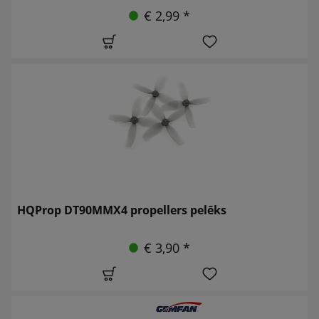
€ 2,99 *
HQProp DT90MMX4 propellers pelēks
€ 3,90 *