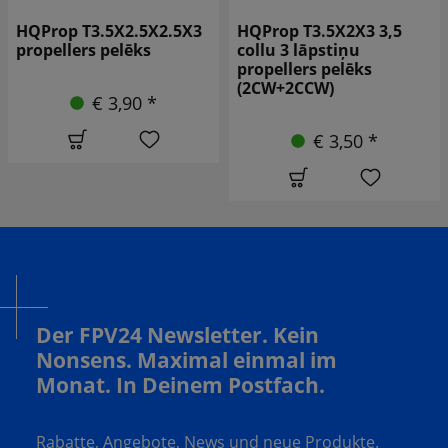
HQProp T3.5X2X3 3,5
HQ Durable Prop 3030
collu 3 lāpstiņu
Trīs lāpstiņu T3X3X3
propellers pelēks
Purple 4 gab PC FPV
(2CW+2CCW)
propelleris 3 collas
€ 3,50 *
*
€ 2,89
Der FPV24 Newsletter. Kein
Nonsens. Maximal einmal im
Monat. In Deinem Postfach.
Rabatte, Angebote, News und neue Produkte.