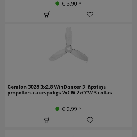
€ 3,90 *
Gemfan 3028 3x2.8 WinDancer 3 lāpstiņu
propellers caurspīdīgs 2xCW 2xCCW 3 collas
€ 2,99 *