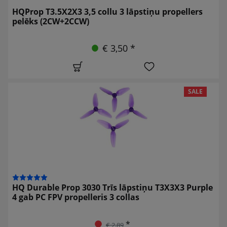
HQProp T3.5X2X3 3,5 collu 3 lāpstiņu propellers
pelēks (2CW+2CCW)
€ 3,50 *
SALE
HQ Durable Prop 3030 Trīs lāpstiņu T3X3X3 Purple
4 gab PC FPV propelleris 3 collas
*
€ 2,89