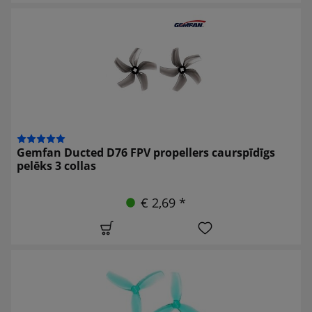
Gemfan Ducted D76 FPV propellers caurspīdīgs
pelēks 3 collas
€ 2,69 *