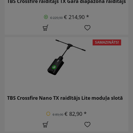
TBS Crossfire raidītājs TX Garā diapazona raidītājs
€ 214,90 *
€ 229,90
SAMAZINĀTS!
TBS Crossfire Nano TX raidītājs Lite moduļa slotā
€ 82,90 *
€ 89,90