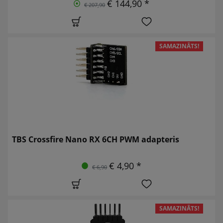
€ 144,90 *
€ 207,90
SAMAZINĀTS!
TBS Crossfire Nano RX 6CH PWM adapteris
€ 4,90 *
€ 6,90
SAMAZINĀTS!