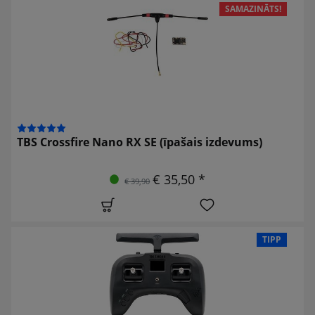
SAMAZINĀTS!
TBS Crossfire Nano RX SE (īpašais izdevums)
€ 35,50 *
€ 39,90
TIPP