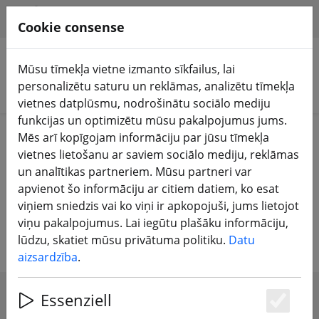
HILFE & SUPPORT
LV
Cookie consense
Mūsu tīmekļa vietne izmanto sīkfailus, lai
personalizētu saturu un reklāmas, analizētu tīmekļa
Meklēt produktus
vietnes datplūsmu, nodrošinātu sociālo mediju
funkcijas un optimizētu mūsu pakalpojumus jums.
Home
Aprīkojums
TBS Crossfire un TBS Tango
Mēs arī kopīgojam informāciju par jūsu tīmekļa
vietnes lietošanu ar saviem sociālo mediju, reklāmas
Team Blacksheep Crossfire
un analītikas partneriem. Mūsu partneri var
apvienot šo informāciju ar citiem datiem, ko esat
raidītājs un uztvērējs - dažādība -
viņiem sniedzis vai ko viņi ir apkopojuši, jums lietojot
Micro - Nano
viņu pakalpojumus. Lai iegūtu plašāku informāciju,
lūdzu, skatiet mūsu privātuma politiku.
Datu
aizsardzība
.
Essenziell
SHOW FILTERS
Es