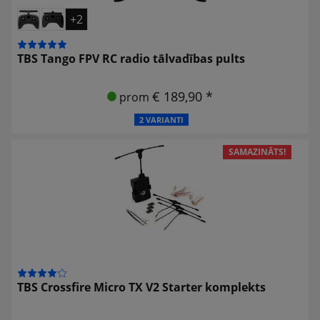
+2
TBS Tango FPV RC radio tālvadības pults
€ 189,90 *
prom
2 VARIANTI
SAMAZINĀTS!
TBS Crossfire Micro TX V2 Starter komplekts