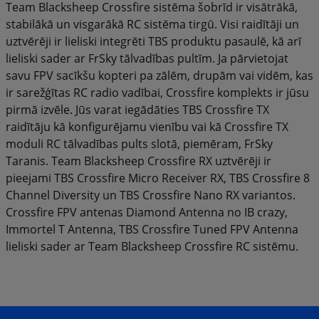
Team Blacksheep Crossfire sistēma šobrīd ir visātrākā,
stabilākā un visgarākā RC sistēma tirgū. Visi raidītāji un
uztvērēji ir lieliski integrēti TBS produktu pasaulē, kā arī
lieliski sader ar FrSky tālvadības pultīm. Ja pārvietojat
savu FPV sacīkšu kopteri pa zālēm, drupām vai vidēm, kas
ir sarežģītas RC radio vadībai, Crossfire komplekts ir jūsu
pirmā izvēle. Jūs varat iegādāties TBS Crossfire TX
raidītāju kā konfigurējamu vienību vai kā Crossfire TX
moduli RC tālvadības pults slotā, piemēram, FrSky
Taranis. Team Blacksheep Crossfire RX uztvērēji ir
pieejami TBS Crossfire Micro Receiver RX, TBS Crossfire 8
Channel Diversity un TBS Crossfire Nano RX variantos.
Crossfire FPV antenas Diamond Antenna no IB crazy,
Immortel T Antenna, TBS Crossfire Tuned FPV Antenna
lieliski sader ar Team Blacksheep Crossfire RC sistēmu.