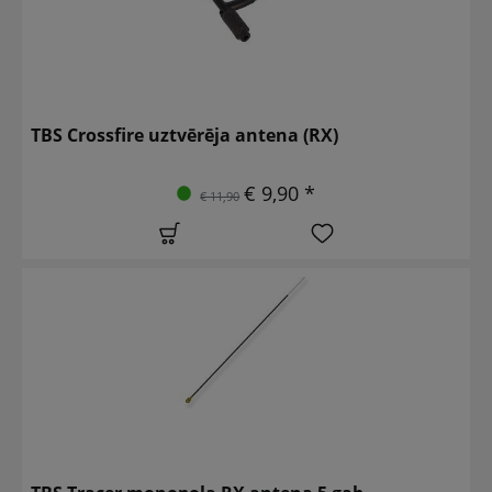
TBS Crossfire uztvērēja antena (RX)
€ 9,90 *
€ 11,90