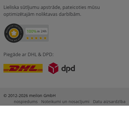
Lieliska sūtījumu apstrāde, pateicoties mūsu
optimizētajām noliktavas darbībām.
Piegāde ar DHL & DPD:
© 2012-2026 meilon GmbH
nospiedums
Noteikumi un nosacījumi
Datu aizsardzība
* Alle Preise sind inkl. Mehrwertsteuer zzgl. Versandkosten
und ggf. Nachnahmegebühren, wenn nicht anders