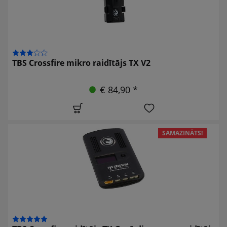
TBS Crossfire mikro raidītājs TX V2
€ 84,90 *
SAMAZINĀTS!