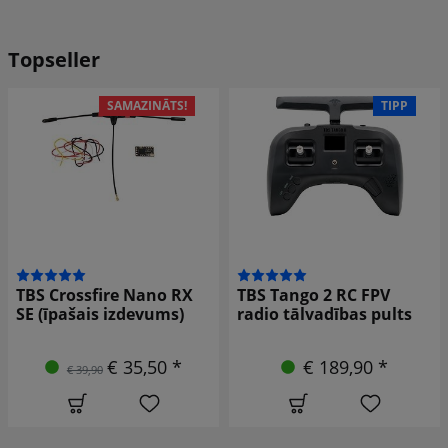
Topseller
TIPP
SAMAZINĀTS!
TBS Crossfire Nano RX
TBS Tango 2 RC FPV
6CH PWM adapteris
radio tālvadības pults
€ 4,90 *
€ 189,90 *
€ 6,90