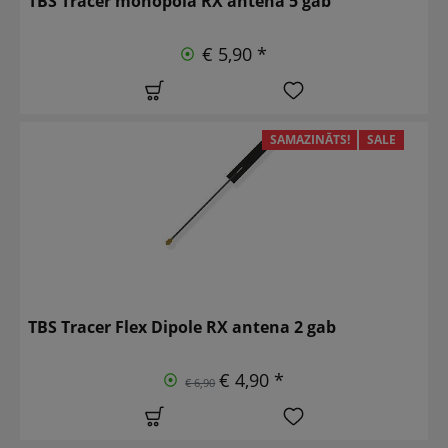
TBS Tracer monopola RX antena 5 gab
€ 5,90 *
SAMAZINĀTS!
SALE
TBS Tracer Flex Dipole RX antena 2 gab
€ 4,90 *
€ 6,90