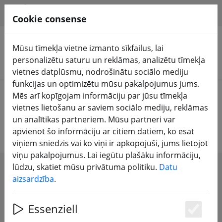
HILFE & SUPPORT
LV
Cookie consense
Mūsu tīmekļa vietne izmanto sīkfailus, lai
personalizētu saturu un reklāmas, analizētu tīmekļa
Meklēt produktus
vietnes datplūsmu, nodrošinātu sociālo mediju
funkcijas un optimizētu mūsu pakalpojumus jums.
Home
Propelleris
6 collu dzenskrūve
Mēs arī kopīgojam informāciju par jūsu tīmekļa
vietnes lietošanu ar saviem sociālo mediju, reklāmas
6 collu dzenskrūve
un analītikas partneriem. Mūsu partneri var
apvienot šo informāciju ar citiem datiem, ko esat
viņiem sniedzis vai ko viņi ir apkopojuši, jums lietojot
viņu pakalpojumus. Lai iegūtu plašāku informāciju,
lūdzu, skatiet mūsu privātuma politiku.
Datu
SHOW FILTERS
aizsardzība
.
Essenziell
Es