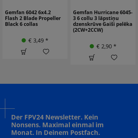
Gemfan 6042 6x4.2
Gemfan Hurricane 6045-
Flash 2 Blade Propeller
3 6 collu 3 lāpstiņu
Black 6 collas
dzenskrūve Gaiši pelēka
(2CW+2CCW)
€ 3,49 *
€ 2,90 *
Der FPV24 Newsletter. Kein
Nonsens. Maximal einmal im
Monat. In Deinem Postfach.