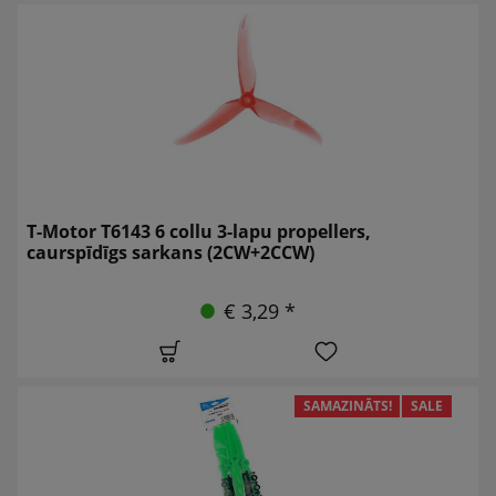
T-Motor T6143 6 collu 3-lapu propellers,
caurspīdīgs sarkans (2CW+2CCW)
€ 3,29 *
SAMAZINĀTS!
SALE