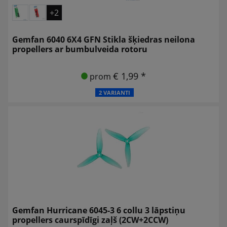
+2
Gemfan 6040 6X4 GFN Stikla šķiedras neilona
propellers ar bumbulveida rotoru
€ 1,99 *
prom
2 VARIANTI
Gemfan Hurricane 6045-3 6 collu 3 lāpstiņu
propellers caurspīdīgi zaļš (2CW+2CCW)