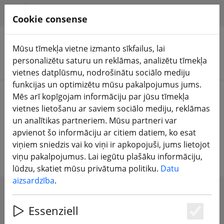
HILFE & SUPPORT
LV
Cookie consense
Mūsu tīmekļa vietne izmanto sīkfailus, lai
personalizētu saturu un reklāmas, analizētu tīmekļa
Meklēt produktus
vietnes datplūsmu, nodrošinātu sociālo mediju
funkcijas un optimizētu mūsu pakalpojumus jums.
Home
FPV droni
Lidmašīnas un spārni
Mēs arī kopīgojam informāciju par jūsu tīmekļa
vietnes lietošanu ar saviem sociālo mediju, reklāmas
FPV lidaparāti un lidojošie spārnu
un analītikas partneriem. Mūsu partneri var
apvienot šo informāciju ar citiem datiem, ko esat
lidaparāti un piederumi
viņiem sniedzis vai ko viņi ir apkopojuši, jums lietojot
viņu pakalpojumus. Lai iegūtu plašāku informāciju,
lūdzu, skatiet mūsu privātuma politiku.
Datu
aizsardzība
.
SHOW FILTERS
Essenziell
Es