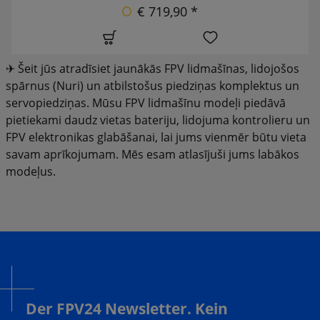
€ 719,90 *
✈ Šeit jūs atradīsiet jaunākās FPV lidmašīnas, lidojošos
spārnus (Nuri) un atbilstošus piedziņas komplektus un
servopiedziņas. Mūsu FPV lidmašīnu modeļi piedāvā
pietiekami daudz vietas bateriju, lidojuma kontrolieru un
FPV elektronikas glabāšanai, lai jums vienmēr būtu vieta
savam aprīkojumam. Mēs esam atlasījuši jums labākos
modeļus.
Der FPV24 Newsletter. Kein