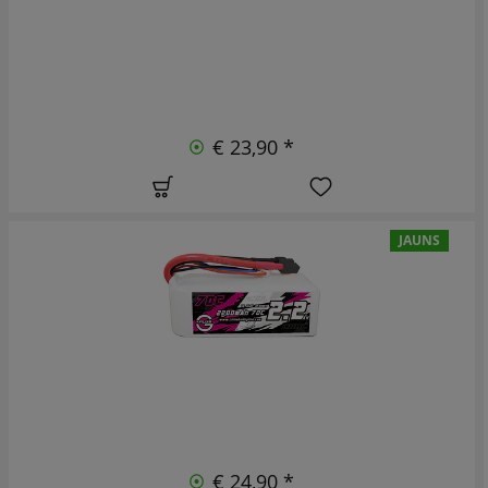
€ 23,90 *
JAUNS
€ 24,90 *