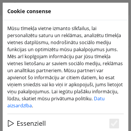
HILFE & SUPPORT
LV
Cookie consense
Mūsu tīmekļa vietne izmanto sīkfailus, lai
personalizētu saturu un reklāmas, analizētu tīmekļa
Meklēt produktus
vietnes datplūsmu, nodrošinātu sociālo mediju
funkcijas un optimizētu mūsu pakalpojumus jums.
Home
Baterijas
Mēs arī kopīgojam informāciju par jūsu tīmekļa
vietnes lietošanu ar saviem sociālo mediju, reklāmas
Akumulatori - Lipos ilgam
un analītikas partneriem. Mūsu partneri var
apvienot šo informāciju ar citiem datiem, ko esat
lidojumam
viņiem sniedzis vai ko viņi ir apkopojuši, jums lietojot
viņu pakalpojumus. Lai iegūtu plašāku informāciju,
191 Products
lūdzu, skatiet mūsu privātuma politiku.
Datu
aizsardzība
.
Unterkategorien
Essenziell
Es