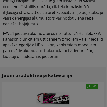
konfigurācijām un 6S – jaudīgiem frīstaila un sacīkšu
droniem. C-skaitlis norāda, cik liela ir maksimālā
ilglaicīgā strāva attiecībā pret kapacitāti – jo augstāks, jo
vairāk enerģijas akumulators var nodot vienā reizē,
neciešot bojājumus.
FPV24 piedāvā akumulatorus no Tattu, CNHL, BetaFPV,
Panasonic un citiem uzticamiem zīmoliem – tie ir iedalīti
apakškategorijās: LiPo, Li-Ion, konkrētiem modeļiem
paredzētie akumulatori, akumulatori videobrillēm,
lādētāji un lādēšanas piederumi.
Jauni produkti šajā kategorijā
JAUNS