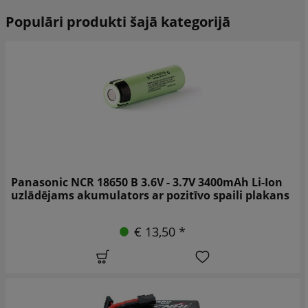
Populāri produkti šajā kategorijā
Panasonic NCR 18650 B 3.6V - 3.7V 3400mAh Li-Ion
uzlādējams akumulators ar pozitīvo spaili plakans
€ 13,50 *