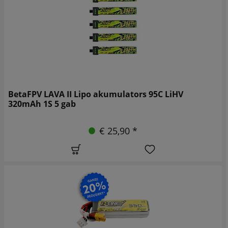
BetaFPV LAVA II Lipo akumulators 95C LiHV
320mAh 1S 5 gab
€ 25,90 *