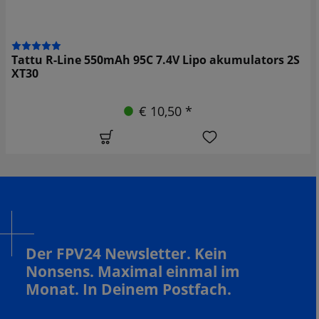
Tattu R-Line 550mAh 95C 7.4V Lipo akumulators 2S
XT30
€ 10,50 *
Der FPV24 Newsletter. Kein
Nonsens. Maximal einmal im
Monat. In Deinem Postfach.