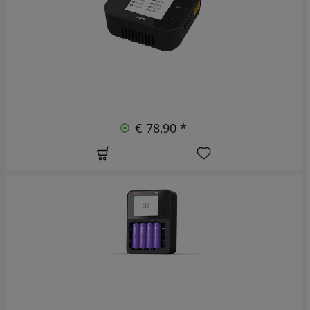
€ 78,90 *