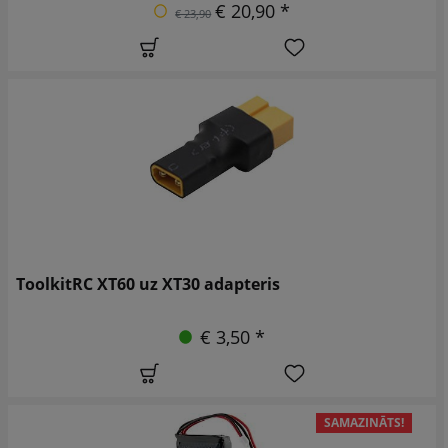
€ 20,90 *
€ 23,90
ToolkitRC XT60 uz XT30 adapteris
€ 3,50 *
SAMAZINĀTS!