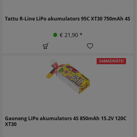
Tattu R-Line LiPo akumulators 95C XT30 750mAh 4S
€ 21,90 *
SAMAZINĀTS!
Gaoneng LiPo akumulators 4S 850mAh 15.2V 120C
XT30