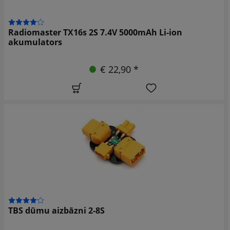
Radiomaster TX16s 2S 7.4V 5000mAh Li-ion
akumulators
€ 22,90 *
TBS dūmu aizbāzni 2-8S