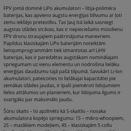
FPV jomā dominē LiPo akumulatori – litija-polimēra
baterijas, kas apvieno augstu enerģijas blīvumu ar ļoti
zemu iekšējo pretestību. Tas ļauj īsā laikā sasniegt
augstas izlādes strāvas, kas ir nepieciešams mūsdienu
FPV dronu straujajiem paātrinājuma manevriem.
Papildus klasiskajām LiPo baterijām noteiktām
lietojumprogrammām tiek izmantotas arī LiHV
baterijas, kas ir paredzētas augstākam nominālajam
spriegumam uz vienu elementu un nodrošina lielāku
enerģijas daudzumu tajā pašā tilpumā. Savukārt Li-Ion
akumulatori, pateicoties to lielākajai kapacitātei pie
zemākas izlādes jaudas, ir īpaši piemēroti lidojumiem
lielos attālumos un planieriem, kur lidojuma ilgums ir
svarīgāks par maksimālo jaudu.
Šūnu skaits – īsi apzīmēts kā S-skaitlis – nosaka
akumulatora kopējo spriegumu: 1S – mikro-whoopiem,
2S – mazākiem modeļiem, 4S – klasiskajām 5 collu