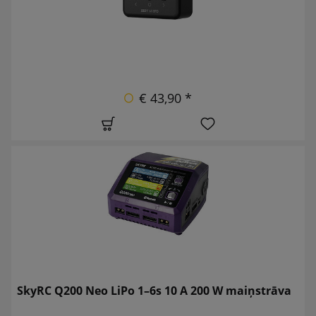
€ 43,90 *
SkyRC Q200 Neo LiPo 1–6s 10 A 200 W maiņstrāva