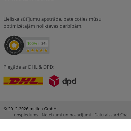
Lieliska sūtījumu apstrāde, pateicoties mūsu
optimizētajām noliktavas darbībām.
Piegāde ar DHL & DPD:
© 2012-2026 meilon GmbH
nospiedums
Noteikumi un nosacījumi
Datu aizsardzība
* Alle Preise sind inkl. Mehrwertsteuer zzgl. Versandkosten