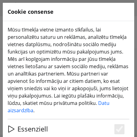
HILFE & SUPPORT
LV
Cookie consense
Mūsu tīmekļa vietne izmanto sīkfailus, lai
personalizētu saturu un reklāmas, analizētu tīmekļa
Meklēt produktus
vietnes datplūsmu, nodrošinātu sociālo mediju
funkcijas un optimizētu mūsu pakalpojumus jums.
Home
Baterijas
Chargers
Mēs arī kopīgojam informāciju par jūsu tīmekļa
vietnes lietošanu ar saviem sociālo mediju, reklāmas
LiPo lādētāji, uzlādes stacijas un
un analītikas partneriem. Mūsu partneri var
apvienot šo informāciju ar citiem datiem, ko esat
uzlādes piederumi LiPo
viņiem sniedzis vai ko viņi ir apkopojuši, jums lietojot
uzlādējamām baterijām, 18650,
viņu pakalpojumus. Lai iegūtu plašāku informāciju,
NiMH uzlādējamām baterijām un
lūdzu, skatiet mūsu privātuma politiku.
Datu
akumulatoriem
aizsardzība
.
Essenziell
Es