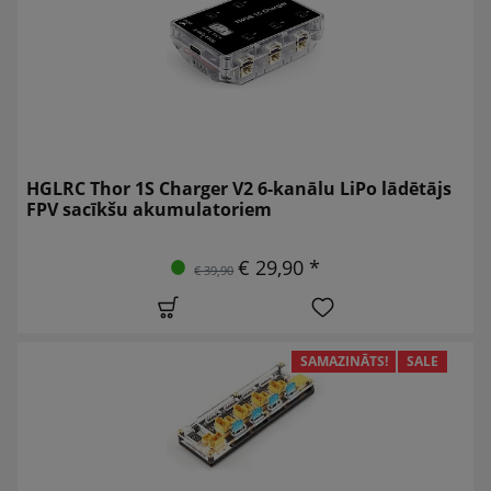
HGLRC Thor 1S Charger V2 6-kanālu LiPo lādētājs
FPV sacīkšu akumulatoriem
€ 29,90 *
€ 39,90
SAMAZINĀTS!
SALE