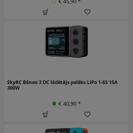
€ 45,90 *
SkyRC B6neo 2 DC lādētājs pelēks LiPo 1-6S 15A
300W
€ 40,90 *