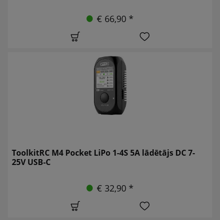
€ 66,90 *
ToolkitRC M4 Pocket LiPo 1-4S 5A lādētājs DC 7-
25V USB-C
€ 32,90 *