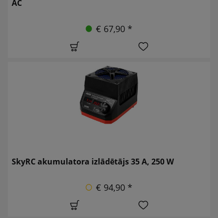
AC
€ 67,90 *
SkyRC akumulatora izlādētājs 35 A, 250 W
€ 94,90 *