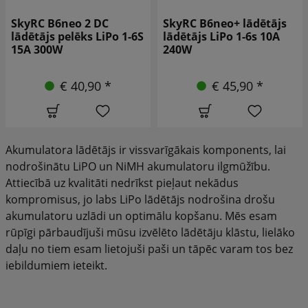
SkyRC B6neo+ lādētājs
SkyRC S100 Neo lādētājs
lādētājs LiPo 1-6s 10A
lādētājs LiPo 1-6s 10A
240W
100W AC
€ 45,90 *
€ 57,90 *
Akumulatora lādētājs ir vissvarīgākais komponents, lai
nodrošinātu LiPO un NiMH akumulatoru ilgmūžību.
Attiecībā uz kvalitāti nedrīkst pieļaut nekādus
kompromisus, jo labs LiPo lādētājs nodrošina drošu
akumulatoru uzlādi un optimālu kopšanu. Mēs esam
rūpīgi pārbaudījuši mūsu izvēlēto lādētāju klāstu, lielāko
daļu no tiem esam lietojuši paši un tāpēc varam tos bez
iebildumiem ieteikt.