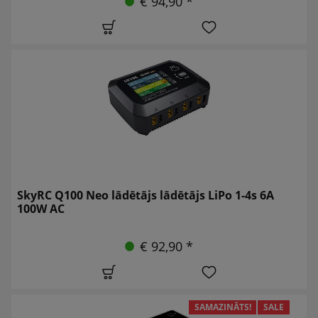
€ 94,90 *
SkyRC Q100 Neo lādētājs lādētājs LiPo 1-4s 6A
100W AC
€ 92,90 *
SAMAZINĀTS!
SALE