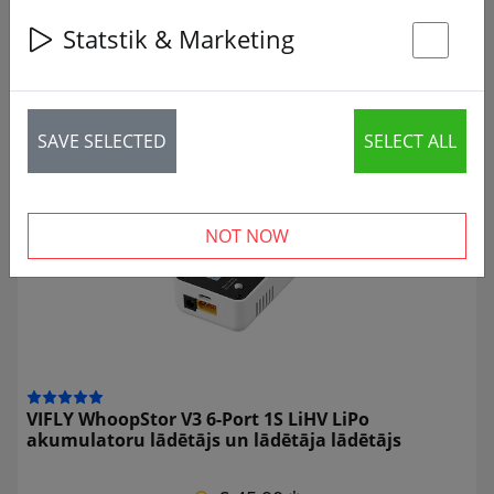
Statstik & Marketing
SHOW FILTERS
St
SAVE SELECTED
SELECT ALL
30 articles
NOT NOW
VIFLY WhoopStor V3 6-Port 1S LiHV LiPo
akumulatoru lādētājs un lādētāja lādētājs