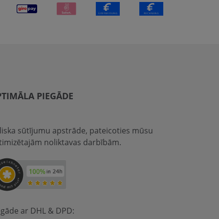
TIMĀLA PIEGĀDE
eliska sūtījumu apstrāde, pateicoties mūsu
timizētajām noliktavas darbībām.
egāde ar DHL & DPD: