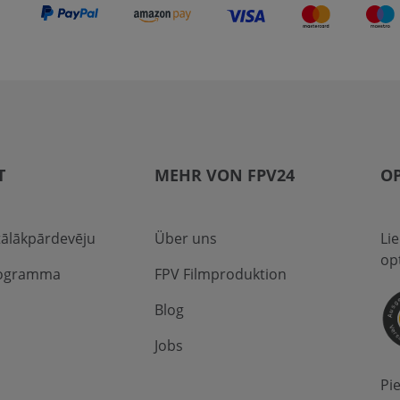
T
MEHR VON FPV24
OP
 tālākpārdevēju
Über uns
Li
op
rogramma
FPV Filmproduktion
Blog
Jobs
Pi