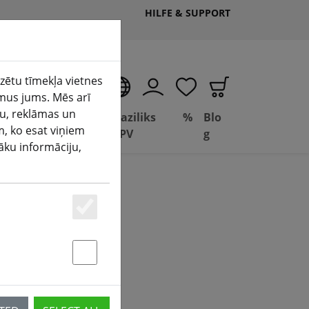
HILFE & SUPPORT
izētu tīmekļa vietnes
LV
mus jums. Mēs arī
ju, reklāmas un
Deal
Baziliks
%
Blo
m, ko esat viņiem
(aktuelle Seite)
āšana
Depot
FPV
g
šāku informāciju,
Essenziell
Statstik & Marketing