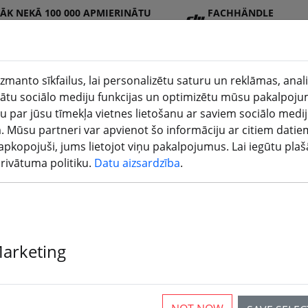
RĀK NEKĀ 100 000 APMIERINĀTU
FACHHÄNDLE
ENTU
R
zmanto sīkfailus, lai personalizētu saturu un reklāmas, anal
tu sociālo mediju funkcijas un optimizētu mūsu pakalpoju
u par jūsu tīmekļa vietnes lietošanu ar saviem sociālo medi
DJI
Baterija
Propeller
Aksesuā
3D
. Mūsu partneri var apvienot šo informāciju ar citiem datie
veikals
s
is
ri
druk
ir apkopojuši, jums lietojot viņu pakalpojumus. Lai iegūtu pla
privātuma politiku.
Datu aizsardzība
.
Login
Marketing
Sign in with Google