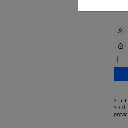
You do
Set th
previo