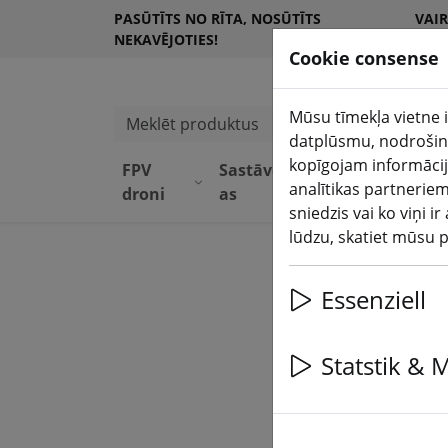
PASŪTĪTS NO RĪTA, NOSŪTĪTS
VAI
NEKAVĒJOTIES!
KLI
Cookie consense
Mūsu tīmekļa vietne i
Meklēt produktus
datplūsmu, nodrošinā
kopīgojam informācij
FPV
Sastāvdaļ
Aprīkoju
analītikas partneriem
droni
as
ms
sniedzis vai ko viņi 
lūdzu, skatiet mūsu 
Essenziell
Statstik & 