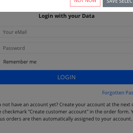
NOT NOW
SAVE SELE
Login with your Data
Your eMail
Password
Remember me
LOGIN
Forgotten Pa
 not have an account yet? Create your account at the next 
e checkmark "Create customer account" in the order form. 
us orders are then automatically assigned to your account.