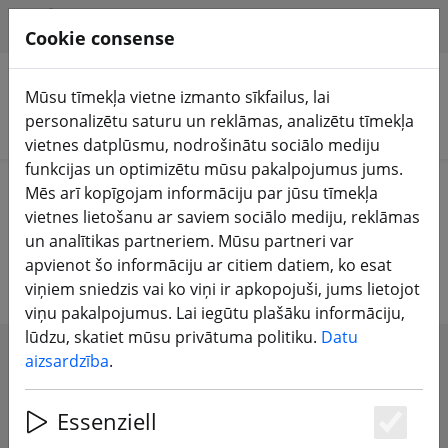
HILFE & SUPPORT
LV
Cookie consense
Mūsu tīmekļa vietne izmanto sīkfailus, lai
personalizētu saturu un reklāmas, analizētu tīmekļa
Meklēt produktus
vietnes datplūsmu, nodrošinātu sociālo mediju
funkcijas un optimizētu mūsu pakalpojumus jums.
Home
DJI veikals
DJI droni
Mēs arī kopīgojam informāciju par jūsu tīmekļa
vietnes lietošanu ar saviem sociālo mediju, reklāmas
DJI droni
un analītikas partneriem. Mūsu partneri var
apvienot šo informāciju ar citiem datiem, ko esat
viņiem sniedzis vai ko viņi ir apkopojuši, jums lietojot
viņu pakalpojumus. Lai iegūtu plašāku informāciju,
lūdzu, skatiet mūsu privātuma politiku.
Datu
aizsardzība
.
SHOW FILTERS
Essenziell
Es