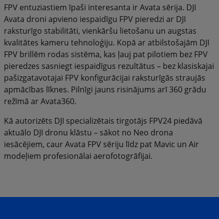
FPV entuziastiem īpaši interesanta ir Avata sērija. DJI
Avata droni apvieno iespaidīgu FPV pieredzi ar DJI
raksturīgo stabilitāti, vienkāršu lietošanu un augstas
kvalitātes kameru tehnoloģiju. Kopā ar atbilstošajām DJI
FPV brillēm rodas sistēma, kas ļauj pat pilotiem bez FPV
pieredzes sasniegt iespaidīgus rezultātus – bez klasiskajai
pašizgatavotajai FPV konfigurācijai raksturīgās straujās
apmācības līknes. Pilnīgi jauns risinājums arī 360 grādu
režīmā ar Avata360.
Kā autorizēts DJI specializētais tirgotājs FPV24 piedāvā
aktuālo DJI dronu klāstu – sākot no Neo drona
iesācējiem, caur Avata FPV sēriju līdz pat Mavic un Air
modeļiem profesionālai aerofotogrāfijai.