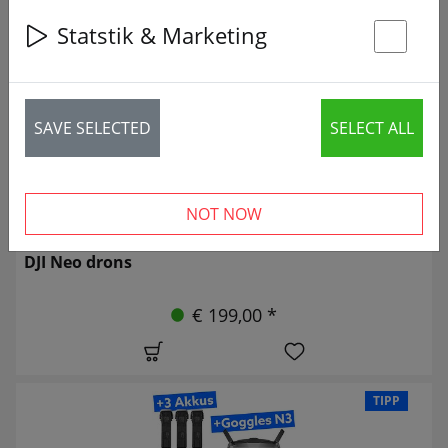
34 articles
Statstik & Marketing
St
SAVE SELECTED
SELECT ALL
NOT NOW
DJI Neo drons
€ 199,00 *
TIPP