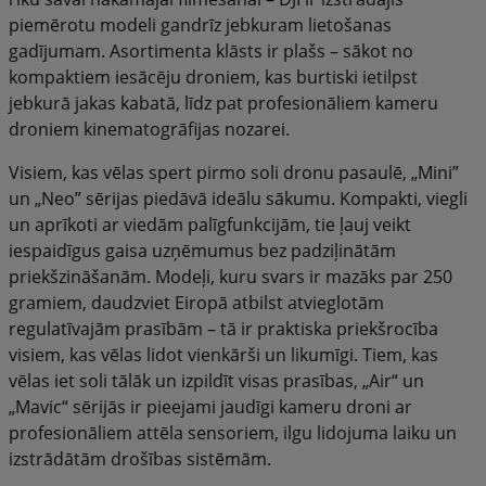
piemērotu modeli gandrīz jebkuram lietošanas
gadījumam. Asortimenta klāsts ir plašs – sākot no
kompaktiem iesācēju droniem, kas burtiski ietilpst
jebkurā jakas kabatā, līdz pat profesionāliem kameru
droniem kinematogrāfijas nozarei.
Visiem, kas vēlas spert pirmo soli dronu pasaulē, „Mini”
un „Neo” sērijas piedāvā ideālu sākumu. Kompakti, viegli
un aprīkoti ar viedām palīgfunkcijām, tie ļauj veikt
iespaidīgus gaisa uzņēmumus bez padziļinātām
priekšzināšanām. Modeļi, kuru svars ir mazāks par 250
gramiem, daudzviet Eiropā atbilst atvieglotām
regulatīvajām prasībām – tā ir praktiska priekšrocība
visiem, kas vēlas lidot vienkārši un likumīgi. Tiem, kas
vēlas iet soli tālāk un izpildīt visas prasības, „Air“ un
„Mavic“ sērijās ir pieejami jaudīgi kameru droni ar
profesionāliem attēla sensoriem, ilgu lidojuma laiku un
izstrādātām drošības sistēmām.