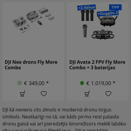
TIPP
DJI Avata 2 FPV Fly More
DJI Neo 2 drons
Combo + 3 baterijas
€ 239,00 *
€ 1.019,00 *
DJI kā neviens cits zīmols ir modernā dronu tirgus
simbols. Neatkarīgi no tā, vai kāds pirmo reizi palaida
dronu gaisā vai arī pieredzējis kinorežisors meklē labāko
rīku savai nākamajai filmēšanai – DJI ir izstrādājis