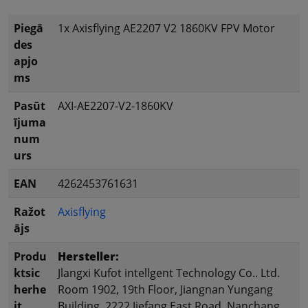
Piegā
1x Axisflying AE2207 V2 1860KV FPV Motor
des
apjo
ms
Pasūt
AXI-AE2207-V2-1860KV
ījuma
num
urs
EAN
4262453761631
Ražot
Axisflying
ājs
Produ
Hersteller:
ktsic
Jlangxi Kufot intellgent Technology Co.. Ltd.
herhe
Room 1902, 19th Floor, Jiangnan Yungang
it
Building, 2222 Jiefang East Road, Nanchang