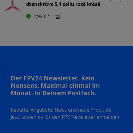
dzenskrūve 5,1 collu rozā krāsā
2,99 € *
Der FPV24 Newsletter. Kein
Nonsens. Maximal einmal im
Monat. In Deinem Postfach.
Rabatte, Angebote, News und neue Produkte.
Jetzt kostenlos für den FPV Newsletter anmelden.