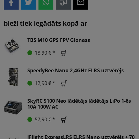
bieži tiek iegādāts kopā ar
TBS M10 GPS FPV Glonass
18,90 € *
SpeedyBee Nano 2,4GHz ELRS uztvērējs
12,90 € *
SkyRC S100 Neo lādētājs lādētājs LiPo 1-6s
10A 100W AC
57,90 € *
iFlight ExpressLRS ELRS Nano uztvērējs + 70