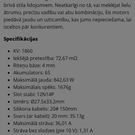
brīvā stila lidojumiem. Neatkarīgi no tā, vai meklējat lielu
ātrumu, precīzu vadību vai abu kombināciju, šis motors
piedāvā jaudu un uzticamību, kas jums nepieciešama, lai
izceltos pār konkurentiem.
Specifikācijas
KV: 1860
Iekšējā pretestība: 72,67 mΩ
Riteņu bāze: 4 mm
Akumulators: 6S
Maksimālā jauda: 842,63 W
Maksimālais spēks: 1676g
Slot stabi: 12N14P
Izmērs: Ø27.5x33.2mm
Silikona kabelis: 20# 150mm
Svars (ar kabeli): 20 mm: 35.13g
Maksimālā strāva: 36,01 A
Strāva bez slodzes (pie 10 V): 1,31 A