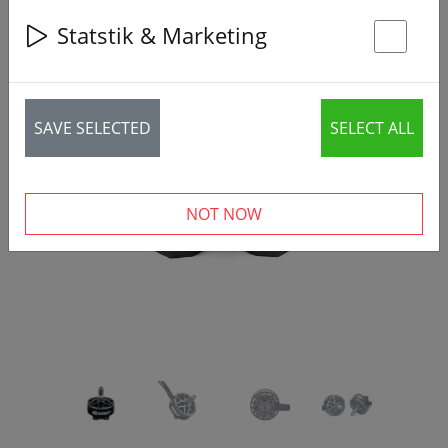
Statstik & Marketing
St
SAVE SELECTED
SELECT ALL
‹
›
NOT NOW