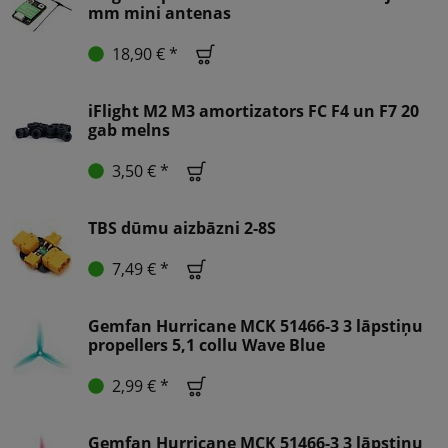
mm mini antenas
18,90 € *
iFlight M2 M3 amortizators FC F4 un F7 20
gab melns
3,50 € *
TBS dūmu aizbāzni 2-8S
7,49 € *
Gemfan Hurricane MCK 51466-3 3 lāpstiņu
propellers 5,1 collu Wave Blue
2,99 € *
Gemfan Hurricane MCK 51466-3 3 lāpstiņu