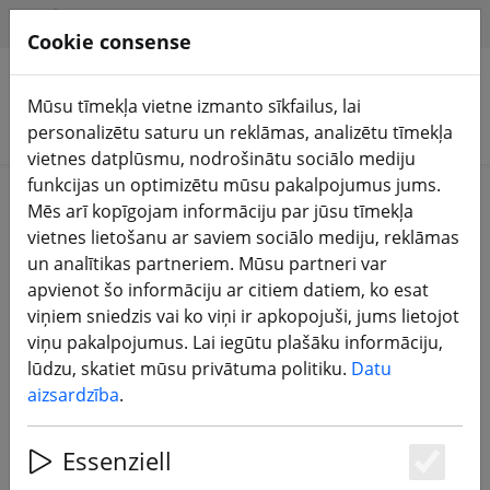
HILFE & SUPPORT
LV
Cookie consense
Mūsu tīmekļa vietne izmanto sīkfailus, lai
Meklēt produktus
personalizētu saturu un reklāmas, analizētu tīmekļa
vietnes datplūsmu, nodrošinātu sociālo mediju
funkcijas un optimizētu mūsu pakalpojumus jums.
Home
Sastāvdaļas
Motori
Mēs arī kopīgojam informāciju par jūsu tīmekļa
vietnes lietošanu ar saviem sociālo mediju, reklāmas
un analītikas partneriem. Mūsu partneri var
apvienot šo informāciju ar citiem datiem, ko esat
viņiem sniedzis vai ko viņi ir apkopojuši, jums lietojot
Axisflying AE2207 V2 1860KV FPV
viņu pakalpojumus. Lai iegūtu plašāku informāciju,
motors
lūdzu, skatiet mūsu privātuma politiku.
Datu
aizsardzība
.
Essenziell
10% DISCOUNT
Es