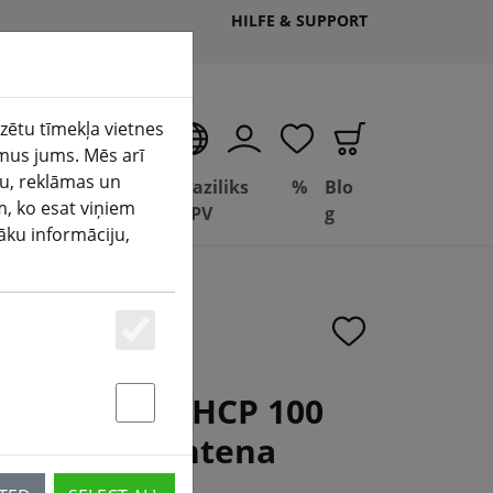
HILFE & SUPPORT
izētu tīmekļa vietnes
LV
mus jums. Mēs arī
ju, reklāmas un
Deal
Baziliks
%
Blo
m, ko esat viņiem
(aktuelle Seite)
āšana
Depot
FPV
g
šāku informāciju,
Essenziell
ism V2 5,8G RHCP 100
Statstik & Marketing
ition FPV antena