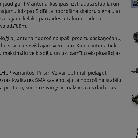
 jaudīga FPV antena, kas īpaši izstrādāta stabilai un
nājumu līdz pat 5 dBi tā nodrošina skaidru signālu ar
vērojami lielāku pārraides attālumu – ideāli
 vajadzībām.
oģijai, antena nodrošina īpaši precīzu saskaņošanu,
u starp atsevišķajām vienībām. Katra antena tiek
ātu maksimālu veiktspēju un uzticamību ekspluatācijas
HCP variantos, Prism V2 var optimāli pielāgot
tas kvalitātes SMA savienotāju tā nodrošina stabilu
ta pilotiem, kuriem svarīgs ir maksimālais darbības