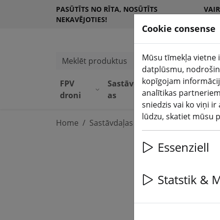
PASŪTĪTS NO RĪTA, NOSŪTĪTS
VAI
NEKAVĒJOTIES!
KLI
Cookie consense
Mūsu tīmekļa vietne i
Meklēt produktus
datplūsmu, nodrošinā
kopīgojam informācij
FPV
Sastāvdaļ
Aprīkoju
analītikas partneriem
droni
as
ms
sniedzis vai ko viņi 
lūdzu, skatiet mūsu 
Home
Sastāvdaļas
FPV antenas
Essenziell
Statstik & 