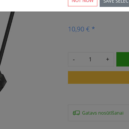
NOT NOW
SAVE SELE
4 Pieejams
10,90 € *
-
+
Gatavs nosūtīšanai