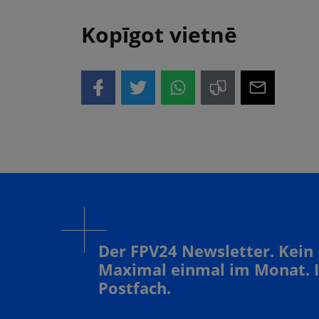
Kopīgot vietnē
Der FPV24 Newsletter. Kein
Maximal einmal im Monat. 
Postfach.