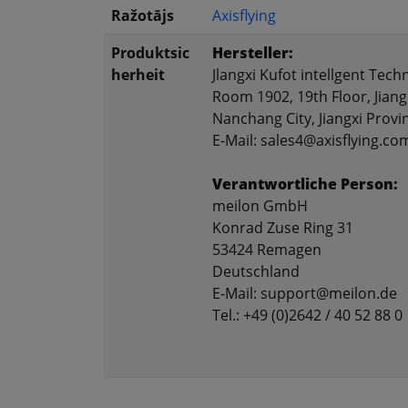
Ražotājs
Axisflying
Produktsic
Hersteller:
herheit
Jlangxi Kufot intellgent Tech
Room 1902, 19th Floor, Jiang
Nanchang City, Jiangxi Provi
E-Mail: sales4@axisflying.co
Verantwortliche Person:
meilon GmbH
Konrad Zuse Ring 31
53424 Remagen
Deutschland
E-Mail: support@meilon.de
Tel.: +49 (0)2642 / 40 52 88 0