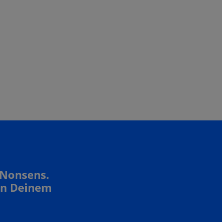
 Nonsens.
In Deinem