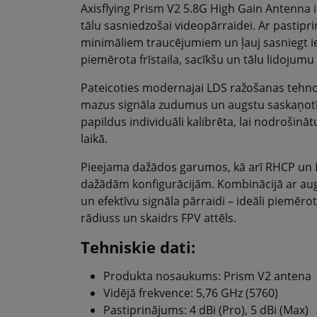
Axisflying Prism V2 5.8G High Gain Antenna ir
tālu sasniedzošai videopārraidei. Ar pastipri
minimāliem traucējumiem un ļauj sasniegt ie
piemērota frīstaila, sacīkšu un tālu lidojumu
Pateicoties modernajai LDS ražošanas tehnol
mazus signāla zudumus un augstu saskaņotīb
papildus individuāli kalibrēta, lai nodrošin
laikā.
Pieejama dažādos garumos, kā arī RHCP un L
dažādām konfigurācijām. Kombinācijā ar augs
un efektīvu signāla pārraidi – ideāli piemēro
rādiuss un skaidrs FPV attēls.
Tehniskie dati:
Produkta nosaukums: Prism V2 antena
Vidējā frekvence: 5,76 GHz (5760)
Pastiprinājums: 4 dBi (Pro), 5 dBi (Max)