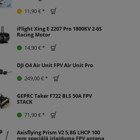
11,90 € *
iFlight Xing E 2207 Pro 1800KV 2-6S
Racing Motor
14,90 € *
DJI O4 Air Unit FPV Air Unit Pro
249,00 € *
GEPRC Taker F722 BLS 50A FPV
STACK
71,90 € *
Axisflying Prism V2 5,8G LHCP 100
mm speciālā izlaiduma FPV antena