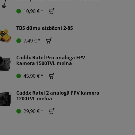
10,90 € *
TBS dūmu aizbāzni 2-8S
7,49 € *
Caddx Ratel Pro analogā FPV
kamera 1500TVL melna
45,90 € *
Caddx Ratel 2 analogā FPV kamera
1200TVL melna
29,90 € *