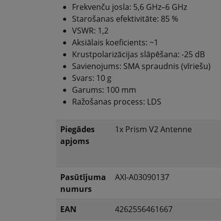
Frekvenču josla: 5,6 GHz–6 GHz
Starošanas efektivitāte: 85 %
VSWR: 1,2
Aksiālais koeficients: ~1
Krustpolarizācijas slāpēšana: -25 dB
Savienojums: SMA spraudnis (vīriešu)
Svars: 10 g
Garums: 100 mm
Ražošanas process: LDS
Piegādes
1x Prism V2 Antenne
apjoms
Pasūtījuma
AXI-A03090137
numurs
EAN
4262556461667