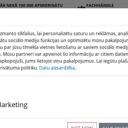
RĀK NEKĀ 100 000 APMIERINĀTU
FACHHÄNDLE
ENTU
R
zmanto sīkfailus, lai personalizētu saturu un reklāmas, anal
tu sociālo mediju funkcijas un optimizētu mūsu pakalpoju
u par jūsu tīmekļa vietnes lietošanu ar saviem sociālo medi
DJI
Baterija
Propeller
Aksesuā
3D
. Mūsu partneri var apvienot šo informāciju ar citiem datie
veikals
s
is
ri
druk
ir apkopojuši, jums lietojot viņu pakalpojumus. Lai iegūtu pla
privātuma politiku.
Datu aizsardzība
.
Marketing
Axisflying Pr
mm Special Ed