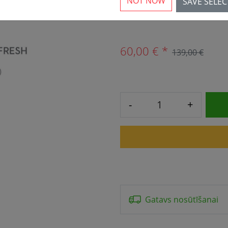
NOT NOW
SAVE SELE
1 Pieejams
60,00 € *
139,00 €
-
+
Gatavs nosūtīšanai