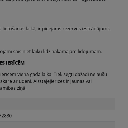
 lietošanas laikā, ir pieejams rezerves izstrādājums.
jami saīsiniet laiku līdz nākamajam lidojumam.
ES IERĪCĒM
ierīcēm viena gada laikā. Tiek segti dažādi nejaušu
are ar ūdeni. Aizstājējierīces ir jaunas vai
icamības ziņā.
72830