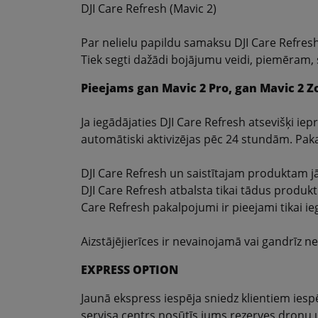
DJI Care Refresh (Mavic 2)
Par nelielu papildu samaksu DJI Care Refresh
Tiek segti dažādi bojājumu veidi, piemēram,
Pieejams gan Mavic 2 Pro, gan Mavic 2 
Ja iegādājaties DJI Care Refresh atsevišķi ie
automātiski aktivizējas pēc 24 stundām. Pak
DJI Care Refresh un saistītajam produktam jā
DJI Care Refresh atbalsta tikai tādus produktu
Care Refresh pakalpojumi ir pieejami tikai i
Aizstājējierīces ir nevainojamā vai gandrīz 
EXPRESS OPTION
Jaunā ekspress iespēja sniedz klientiem iesp
servisa centrs nosūtīs jums rezerves dronu 