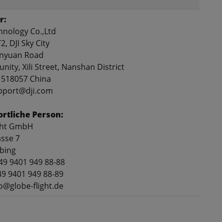
r:
hnology Co.,Ltd
2, DJI Sky City
anyuan Road
nity, Xili Street, Nanshan District
 518057 China
upport@dji.com
rtliche Person:
ght GmbH
asse 7
bing
+49 9401 949 88-88
49 9401 949 88-89
fo@globe-flight.de