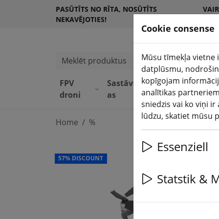
PASŪTĪTS NO RĪTA, NOSŪTĪTS
VAI
NEKAVĒJOTIES!
KLI
Cookie consense
Mūsu tīmekļa vietne i
Meklēt produktus
datplūsmu, nodrošinā
kopīgojam informācij
FPV
Sastāvdaļ
Aprīkoju
analītikas partneriem
droni
as
ms
sniedzis vai ko viņi 
lūdzu, skatiet mūsu 
Home
%
Essenziell
57% DISCOUNT
Statstik & 