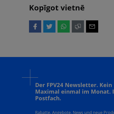
Kopīgot vietnē
Der FPV24 Newsletter. Kein
Maximal einmal im Monat. 
Postfach.
Rabatte, Angebote, News und neue Produk