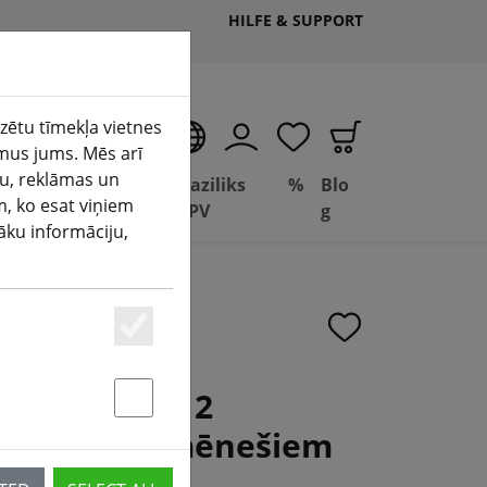
HILFE & SUPPORT
izētu tīmekļa vietnes
LV
mus jums. Mēs arī
ju, reklāmas un
Deal
Baziliks
%
Blo
m, ko esat viņiem
(aktuelle Seite)
āšana
Depot
FPV
g
šāku informāciju,
Essenziell
nināt Mavic 2
Statstik & Marketing
 kodu uz 12 mēnešiem