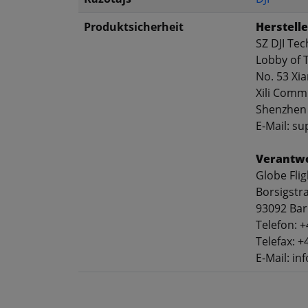
Produktsicherheit
Herstelle
SZ DJI Tec
Lobby of T
No. 53 Xi
Xili Commu
Shenzhen
E-Mail: s
Verantwo
Globe Fli
Borsigstr
93092 Bar
Telefon: 
Telefax: +
E-Mail: in