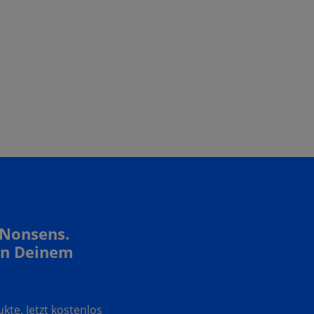
 Nonsens.
In Deinem
te. Jetzt kostenlos