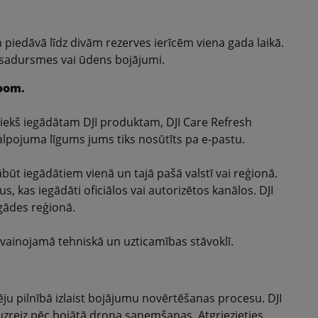
 piedāvā līdz divām rezerves ierīcēm viena gada laikā.
 sadursmes vai ūdens bojājumi.
Zoom.
priekš iegādātam DJI produktam, DJI Care Refresh
alpojuma līgums jums tiks nosūtīts pa e-pastu.
būt iegādātiem vienā un tajā pašā valstī vai reģionā.
s, kas iegādāti oficiālos vai autorizētos kanālos. DJI
egādes reģionā.
nevainojamā tehniskā un uzticamības stāvoklī.
ēju pilnībā izlaist bojājumu novērtēšanas procesu. DJI
uzreiz pēc bojātā drona saņemšanas. Atgriezieties