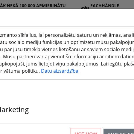
RĀK NEKĀ 100 000 APMIERINĀTU
FACHHÄNDLE
ENTU
R
zmanto sīkfailus, lai personalizētu saturu un reklāmas, anal
tu sociālo mediju funkcijas un optimizētu mūsu pakalpoju
u par jūsu tīmekļa vietnes lietošanu ar saviem sociālo medi
DJI
Baterija
Propeller
Aksesuā
3D
. Mūsu partneri var apvienot šo informāciju ar citiem datie
veikals
s
is
ri
druk
ir apkopojuši, jums lietojot viņu pakalpojumus. Lai iegūtu pla
privātuma politiku.
Datu aizsardzība
.
Marketing
DJI Care Atjau
aktivizācijas