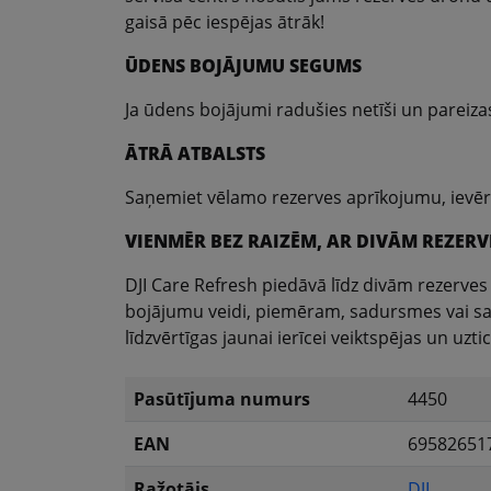
gaisā pēc iespējas ātrāk!
ŪDENS BOJĀJUMU SEGUMS
Ja ūdens bojājumi radušies netīši un pareizas
ĀTRĀ ATBALSTS
Saņemiet vēlamo rezerves aprīkojumu, ievēro
VIENMĒR BEZ RAIZĒM, AR DIVĀM REZERV
DJI Care Refresh piedāvā līdz divām rezerves 
bojājumu veidi, piemēram, sadursmes vai sask
līdzvērtīgas jaunai ierīcei veiktspējas un uzt
Pasūtījuma numurs
4450
EAN
69582651
Ražotājs
DJI