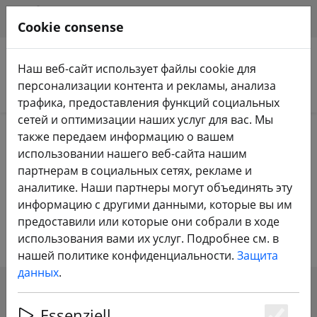
HILFE & SUPPORT
RU
Cookie consense
Наш веб-сайт использует файлы cookie для
персонализации контента и рекламы, анализа
Поиск продуктов
трафика, предоставления функций социальных
сетей и оптимизации наших услуг для вас. Мы
Home
Сделка Депо
также передаем информацию о вашем
использовании нашего веб-сайта нашим
партнерам в социальных сетях, рекламе и
FPV24.com Deal Depot - только у
аналитике. Наши партнеры могут объединять эту
информацию с другими данными, которые вы им
нас цены падают
предоставили или которые они собрали в ходе
использования вами их услуг. Подробнее см. в
нашей политике конфиденциальности.
Защита
данных
.
SHOW FILTERS
Essenziell