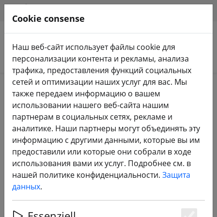
HILFE & SUPPORT
RU
Cookie consense
Наш веб-сайт использует файлы cookie для
Поиск продуктов
персонализации контента и рекламы, анализа
трафика, предоставления функций социальных
сетей и оптимизации наших услуг для вас. Мы
также передаем информацию о вашем
Запрошенная ссылка не найдена. Мы покажем
использовании нашего веб-сайта нашим
вам, как искать.
smarthome
.
партнерам в социальных сетях, рекламе и
аналитике. Наши партнеры могут объединять эту
информацию с другими данными, которые вы им
предоставили или которые они собрали в ходе
2 Artikel für die Suche nach
использования вами их услуг. Подробнее см. в
"smarthome" gefunden
нашей политике конфиденциальности.
Защита
данных
.
Поиск продуктов
Essenziell