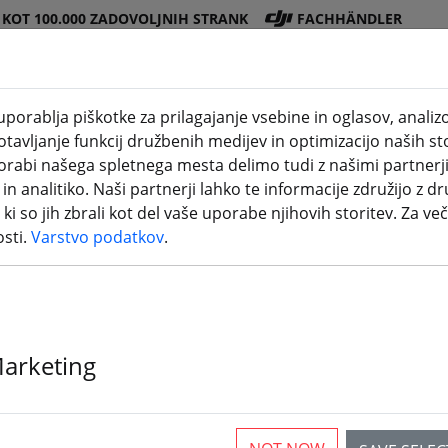
 KOT 100.000 ZADOVOLJNIH STRANK
FACHHÄNDLER
porablja piškotke za prilagajanje vsebine in oglasov, anali
avljanje funkcij družbenih medijev in optimizacijo naših sto
Trgovina
Bateri
Propel
Dodat
3D
porabi našega spletnega mesta delimo tudi z našimi partnerj
DJI
je
er
ki
tiskanje
n analitiko. Naši partnerji lahko te informacije združijo z dr
i ki so jih zbrali kot del vaše uporabe njihovih storitev. Za več
osti.
Varstvo podatkov
.
Pokazali vam bomo, kako jo iskati.
frsky senzorji
.
r die Suche nach "frsky senzo
Marketing