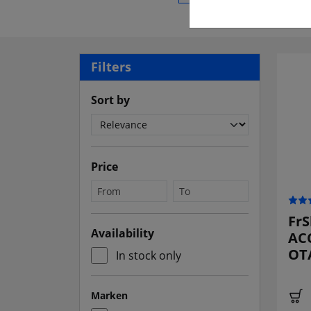
Filters
Sort by
Price
FrS
Availability
ACC
OTA
In stock only
Marken