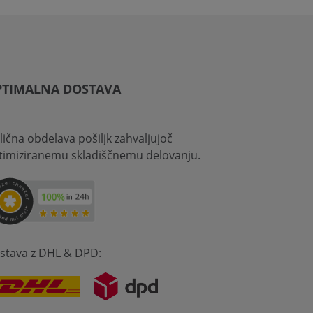
PTIMALNA DOSTAVA
lična obdelava pošiljk zahvaljujoč
timiziranemu skladiščnemu delovanju.
stava z DHL & DPD: