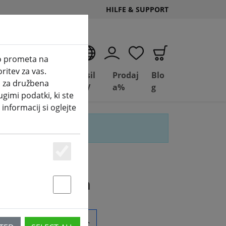
HILFE & SUPPORT
SL
zo prometa na
ritev za vas.
Poslovanje
Basil
Prodaj
Blo
i za družbena
(aktuelle Seite)
Depot
FPV
a%
g
ugimi podatki, ki ste
 informacij si oglejte
Essenziell
rji" gefunden
Statstik & Marketing