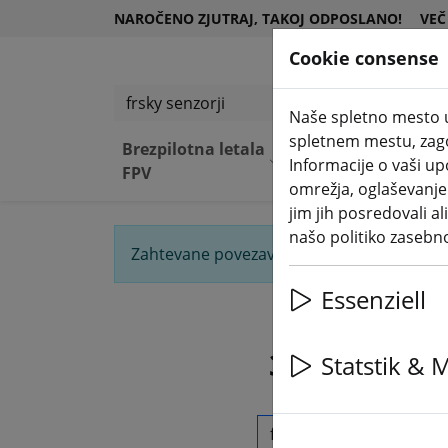
NAROČENO ZJUTRAJ, TAKOJ ODPOSLANO!
VEČ
Cookie consense
Iskanje izdelkov
Naše spletno mesto u
spletnem mestu, zagot
Brezpilotna letala
Kompone
Opre
Informacije o vaši u
FPV
nte
ma
omrežja, oglaševanje i
jim jih posredovali al
našo politiko zasebn
Zahtevane povezave ni bilo mogoče najti. 
Essenziell
3 Artikel fü
Statstik & 
Iskanje izdelkov