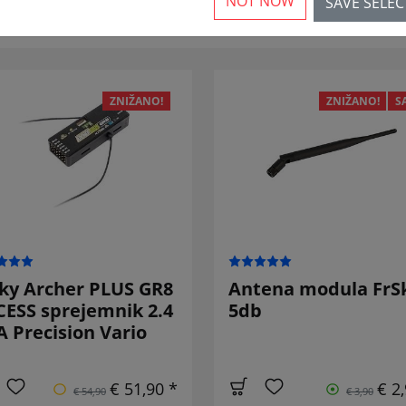
NOT NOW
SAVE SELE
ZNIŽANO!
ZNIŽANO!
S
ky Archer PLUS GR8
Antena modula FrS
ESS sprejemnik 2.4
5db
 Precision Vario
€ 51,90 *
€ 2
€ 54,90
€ 3,90