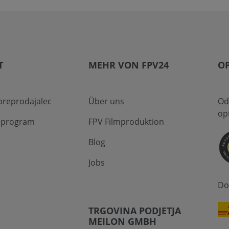
T
MEHR VON FPV24
O
preprodajalec
Über uns
Od
op
i program
FPV Filmproduktion
Blog
Jobs
Do
TRGOVINA PODJETJA
MEILON GMBH