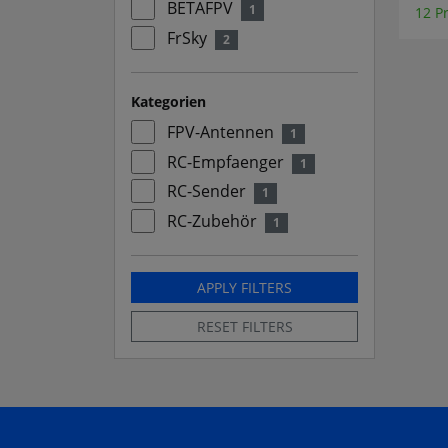
BETAFPV
1
12 P
FrSky
2
Kategorien
FPV-Antennen
1
RC-Empfaenger
1
RC-Sender
1
RC-Zubehör
1
APPLY FILTERS
RESET FILTERS