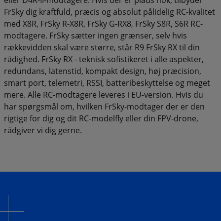
FrSky dig kraftfuld, præcis og absolut pålidelig RC-kvalitet
med X8R, FrSky R-X8R, FrSky G-RX8, FrSky S8R, S6R RC-
modtagere. FrSky sætter ingen grænser, selv hvis
rækkevidden skal være større, står R9 FrSky RX til din
rådighed. FrSky RX - teknisk sofistikeret i alle aspekter,
redundans, latenstid, kompakt design, høj præcision,
smart port, telemetri, RSSI, batteribeskyttelse og meget
mere. Alle RC-modtagere leveres i EU-version. Hvis du
har spørgsmål om, hvilken FrSky-modtager der er den
rigtige for dig og dit RC-modelfly eller din FPV-drone,
rådgiver vi dig gerne.