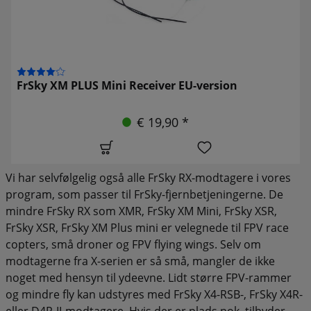
FrSky XM PLUS Mini Receiver EU-version
€ 19,90 *
Vi har selvfølgelig også alle FrSky RX-modtagere i vores
program, som passer til FrSky-fjernbetjeningerne. De
mindre FrSky RX som XMR, FrSky XM Mini, FrSky XSR,
FrSky XSR, FrSky XM Plus mini er velegnede til FPV race
copters, små droner og FPV flying wings. Selv om
modtagerne fra X-serien er så små, mangler de ikke
noget med hensyn til ydeevne. Lidt større FPV-rammer
og mindre fly kan udstyres med FrSky X4-RSB-, FrSky X4R-
eller D4R-II-modtagere. Hvis der er plads nok, tilbyder