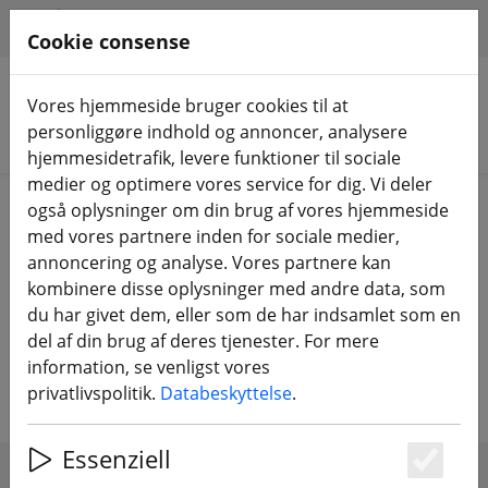
HILFE & SUPPORT
DA
Cookie consense
Vores hjemmeside bruger cookies til at
personliggøre indhold og annoncer, analysere
Søg efter produkter
hjemmesidetrafik, levere funktioner til sociale
medier og optimere vores service for dig. Vi deler
Home
Udstyr
FrSky-fjernbetjening
også oplysninger om din brug af vores hjemmeside
FrSky-modtager
med vores partnere inden for sociale medier,
annoncering og analyse. Vores partnere kan
FrSky RX-modtager - pålidelig,
kombinere disse oplysninger med andre data, som
du har givet dem, eller som de har indsamlet som en
kraftfuld. Ideel til helikoptere og
del af din brug af deres tjenester. For mere
flyvemaskiner
information, se venligst vores
privatlivspolitik.
Databeskyttelse
.
Essenziell
Es