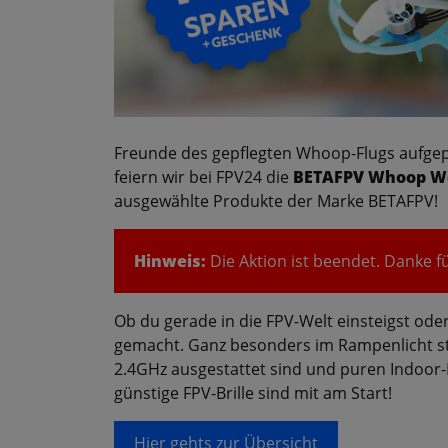
Freunde des gepflegten Whoop-Flugs aufgepa
feiern wir bei FPV24 die
BETAFPV Whoop W
ausgewählte Produkte der Marke BETAFPV!
Hinweis:
Die Aktion ist beendet. Danke fü
Ob du gerade in die FPV-Welt einsteigst oder 
gemacht. Ganz besonders im Rampenlicht st
2.4GHz ausgestattet sind und puren Indoor
günstige FPV-Brille sind mit am Start!
Hier gehts zur Übersicht