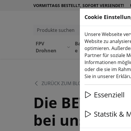
VORMITTAGS BESTELLT, SOFORT VERSENDET!
Cookie Einstellu
Produkte suchen
Unsere Webseite verw
Website zu analysier
FPV
Bauteil
Equipmen
optimieren. Außerde
Drohnen
e
t
Partner für soziale 
Informationen möglic
oder die sie im Rah
Sie in unserer Erklä
ZURÜCK ZUM BLOG
Essenziell
Die BETAFPV
Statstik & 
bei uns