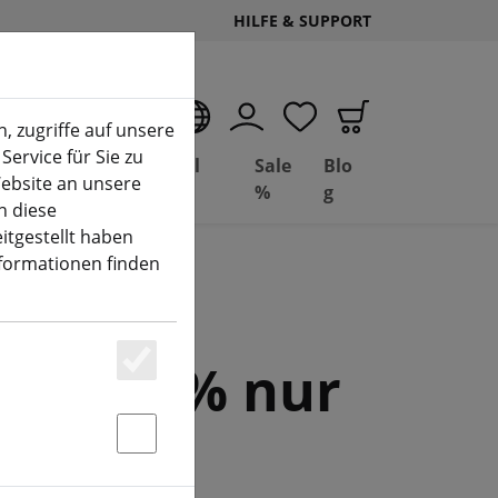
HILFE & SUPPORT
DE
, zugriffe auf unsere
Service für Sie zu
Deal
Basil
Sale
Blo
ebsite an unsere
(aktuelle Seite)
Depot
FPV
%
g
n diese
itgestellt haben
nformationen finden
are 12% nur
Essenziell
Statstik & Marketing