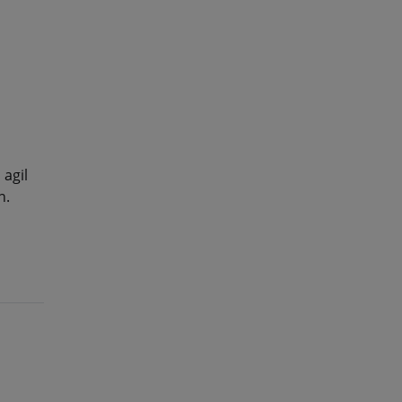
 agil
n.