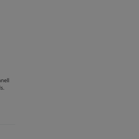
nell
s.