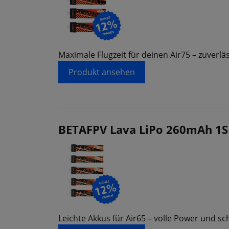
Maximale Flugzeit für deinen Air75 – zuverläs
Produkt ansehen
BETAFPV Lava LiPo 260mAh 1S 
Leichte Akkus für Air65 – volle Power und sc