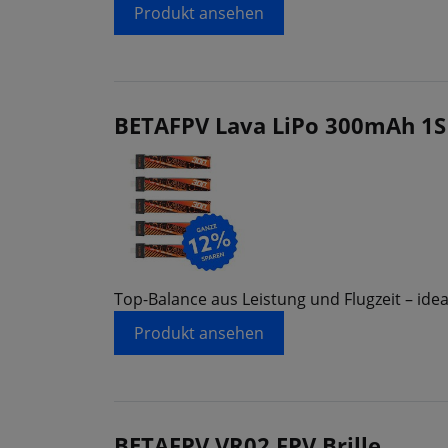
Produkt ansehen
BETAFPV Lava LiPo 300mAh 1S 
Top-Balance aus Leistung und Flugzeit – idea
Produkt ansehen
BETAFPV VR02 FPV Brille