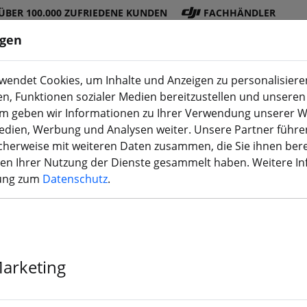
ÜBER 100.000 ZUFRIEDENE KUNDEN
FACHHÄNDLER
ngen
endet Cookies, um Inhalte und Anzeigen zu personalisieren
en, Funktionen sozialer Medien bereitzustellen und unseren 
DJI
Akku
Propelle
Zubehö
3D
m geben wir Informationen zu Ihrer Verwendung unserer W
Shop
s
r
r
Druck
Medien, Werbung und Analysen weiter. Unsere Partner führe
herweise mit weiteren Daten zusammen, die Sie ihnen bere
men Ihrer Nutzung der Dienste gesammelt haben. Weitere I
rung zum
Datenschutz
.
 Whoop Weeks – Sp
Marketing