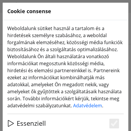
HILFE & SUPPORT
HU
Cookie consense
Weboldalunk sütiket használ a tartalom és a
Termékek keresése
hirdetések személyre szabásához, a weboldal
forgalmának elemzéséhez, közösségi média funkciók
biztosításához és a szolgáltatás optimalizálásához.
Login
Weboldalunk Ön általi használatára vonatkozó
információkat megosztunk közösségi média,
hirdetési és elemzési partnereinkkel is. Partnereink
ezeket az információkat kombinálhatják más
Sign in with Google
adatokkal, amelyeket Ön megadott nekik, vagy
amelyeket ők gyűjtöttek a szolgáltatásaik használata
során. További információkért kérjük, tekintse meg
adatvédelmi szabályzatunkat.
Adatvédelem
.
Login with your Data
Essenziell
Your eMail
Es