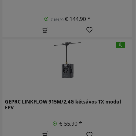
€ 144,90 *
€ 164,90
ÚJ
GEPRC LINKFLOW 915M/2,4G kétsávos TX modul
FPV
€ 55,90 *