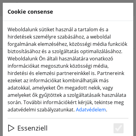
HILFE & SUPPORT
HU
Cookie consense
Weboldalunk sütiket használ a tartalom és a
hirdetések személyre szabásához, a weboldal
Termékek keresése
forgalmának elemzéséhez, közösségi média funkciók
biztosításához és a szolgáltatás optimalizálásához.
Home
Berendezések
Weboldalunk Ön általi használatára vonatkozó
információkat megosztunk közösségi média,
Berendezések
hirdetési és elemzési partnereinkkel is. Partnereink
ezeket az információkat kombinálhatják más
adatokkal, amelyeket Ön megadott nekik, vagy
134 Products
amelyeket ők gyűjtöttek a szolgáltatásaik használata
során. További információkért kérjük, tekintse meg
adatvédelmi szabályzatunkat.
Adatvédelem
.
Unterkategorien
Essenziell
RC TÁVIRÁNYÍTÓ
FPV VIDEÓ SZEMÜVEG
Es