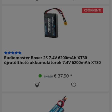
CSÖKKENT!
Radiomaster Boxer 2S 7.4V 6200mAh XT30
újratölthető akkumulátorok 7.4V 6200mAh XT30
€ 37,90 *
€ 42,90