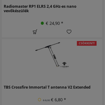
Radiomaster RP1 ELRS 2,4 GHz-es nano
vevőkészülék
€ 24,90 *
CSÖKKENT!
TBS Crossfire Immortal T antenna V2 Extended
€ 6,80 *
€ 8,90