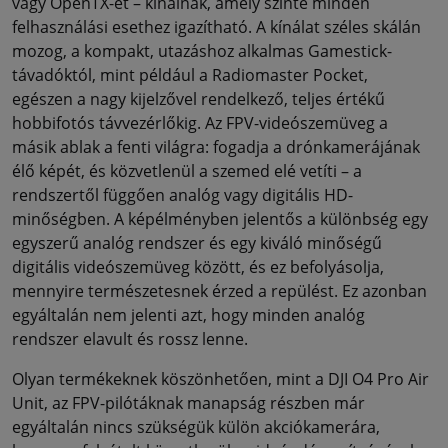
vagy OpenTX-et – kínálnak, amely szinte minden
felhasználási esethez igazítható. A kínálat széles skálán
mozog, a kompakt, utazáshoz alkalmas Gamestick-
távadóktól, mint például a Radiomaster Pocket,
egészen a nagy kijelzővel rendelkező, teljes értékű
hobbifotós távvezérlőkig. Az FPV-videószemüveg a
másik ablak a fenti világra: fogadja a drónkamerájának
élő képét, és közvetlenül a szemed elé vetíti – a
rendszertől függően analóg vagy digitális HD-
minőségben. A képélményben jelentős a különbség egy
egyszerű analóg rendszer és egy kiváló minőségű
digitális videószemüveg között, és ez befolyásolja,
mennyire természetesnek érzed a repülést. Ez azonban
egyáltalán nem jelenti azt, hogy minden analóg
rendszer elavult és rossz lenne.
Olyan termékeknek köszönhetően, mint a DJI O4 Pro Air
Unit, az FPV-pilótáknak manapság részben már
egyáltalán nincs szükségük külön akciókamerára,