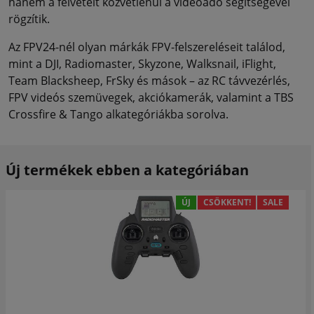
hanem a felvételt közvetlenül a videóadó segítségével
rögzítik.
Az FPV24-nél olyan márkák FPV-felszereléseit találod,
mint a DJI, Radiomaster, Skyzone, Walksnail, iFlight,
Team Blacksheep, FrSky és mások – az RC távvezérlés,
FPV videós szemüvegek, akciókamerák, valamint a TBS
Crossfire & Tango alkategóriákba sorolva.
Új termékek ebben a kategóriában
ÚJ
CSÖKKENT!
SALE