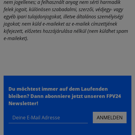
nem jogellenes; a felhasznált anyag nem sérti harmadik
felek jogait, különösen szabadalmi, szerzői, védjegy- vagy
egyéb ipari tulajdonjogokat, illetve általános személyiségi
jogokat; nem küld e-maileket az e-mailek címzettjének
kifejezett, előzetes hozzájárulása nélkül (nem küldhet spam
e-maileket).
Du möchtest immer auf dem Laufenden
bleiben?
Dann abonniere jetzt unseren FPV24
Newsletter!
Deine E-Mail Adresse
ANMELDEN