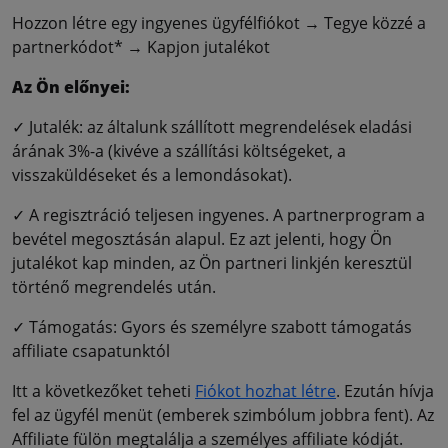
Hozzon létre egy ingyenes ügyfélfiókot → Tegye közzé a
partnerkódot* → Kapjon jutalékot
Az Ön előnyei:
✓ Jutalék: az általunk szállított megrendelések eladási
árának 3%-a (kivéve a szállítási költségeket, a
visszaküldéseket és a lemondásokat).
✓ A regisztráció teljesen ingyenes. A partnerprogram a
bevétel megosztásán alapul. Ez azt jelenti, hogy Ön
jutalékot kap minden, az Ön partneri linkjén keresztül
történő megrendelés után.
✓ Támogatás: Gyors és személyre szabott támogatás
affiliate csapatunktól
Itt a következőket teheti
Fiókot hozhat létre
. Ezután hívja
fel az ügyfél menüt (emberek szimbólum jobbra fent). Az
Affiliate fülön megtalálja a személyes affiliate kódját.