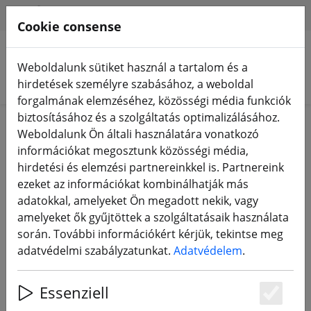
HILFE & SUPPORT
HU
Cookie consense
Weboldalunk sütiket használ a tartalom és a
Termékek keresése
hirdetések személyre szabásához, a weboldal
forgalmának elemzéséhez, közösségi média funkciók
biztosításához és a szolgáltatás optimalizálásához.
ZURÜCK ZUM BLOG
Weboldalunk Ön általi használatára vonatkozó
információkat megosztunk közösségi média,
Affiliate program
hirdetési és elemzési partnereinkkel is. Partnereink
ezeket az információkat kombinálhatják más
adatokkal, amelyeket Ön megadott nekik, vagy
28.06.22
amelyeket ők gyűjtöttek a szolgáltatásaik használata
során. További információkért kérjük, tekintse meg
adatvédelmi szabályzatunkat.
Adatvédelem
.
Essenziell
Es