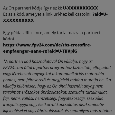
Az Ön partneri kódja így néz ki:
U-XXXXXXXXXX
Ez az a kód, amelyet a link url-hez kell csatolni:
?aid=U-
XXXXXXXXXX
Egy példa URL címre, amely tartalmazza a partneri
kódot:
https://www.fpv24.com/de/tbs-crossfire-
empfaenger-nano-rx?aid=U-TBVplG
*A partneri kód használatával Ön vállalja, hogy az
FPV24.com által a partnerprogramhoz biztosított, elfogadott
vagy létrehozott anyagokat a kommunikációs csatornáin
pontos, nem félrevezető és megfelelő módon mutatja be. Ön
vállalja különösen, hogy az Ön által használt anyag nem
tartalmaz erőszakos ábrázolásokat, szexuális tartalmakat,
faji, nemi, vallási, nemzetiségi, fogyatékossági, szexuális
irányultsággal vagy életkorral kapcsolatos diszkriminatív
kijelentéseket vagy ábrázolásokat, és semmilyen más módon