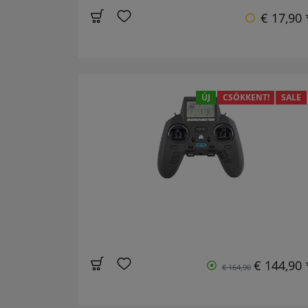
€ 17,90 
ÚJ
CSÖKKENT!
SALE
€ 144,90 
€ 164,90