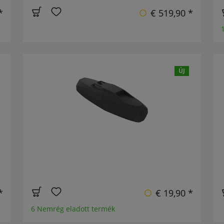
*
€ 519,90 *
ÚJ
*
€ 19,90 *
6 Nemrég eladott termék