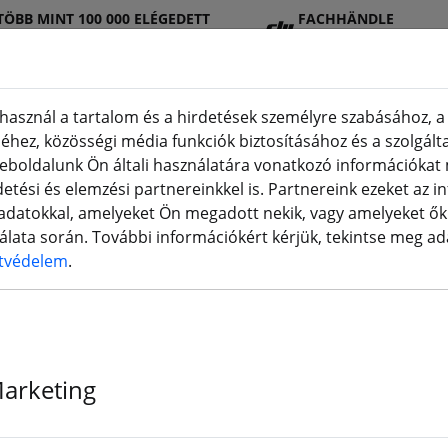
TÖBB MINT 100 000 ELÉGEDETT
FACHHÄNDLE
ÜGYFÉL
R
használ a tartalom és a hirdetések személyre szabásához, a
hez, közösségi média funkciók biztosításához és a szolgált
eboldalunk Ön általi használatára vonatkozó információka
DJI
Akkumuláto
Propell
Tartozék
3D
etési és elemzési partnereinkkel is. Partnereink ezeket az 
Shop
rok
er
ok
nyomt
datokkal, amelyeket Ön megadott nekik, vagy amelyeket ők 
nálata során. További információkért kérjük, tekintse meg a
tvédelem
.
 hírlevelére!
Marketing