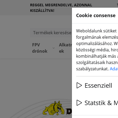
REGGEL MEGRENDELVE, AZONNAL
KISZÁLLÍTVA!
Cookie consense
Weboldalunk sütiket 
Termékek keresése
forgalmának elemzésé
optimalizálásához. W
FPV
Alkatrész
Berendezé
közösségi média, hird
drónok
ek
sek
kombinálhatják más a
Maradj naprakész!
szolgáltatásaik hasz
szabályzatunkat.
Ada
Iratkozz fel az FPV24
Essenziell
IRATKOZZON FEL MOST
Statstik & 