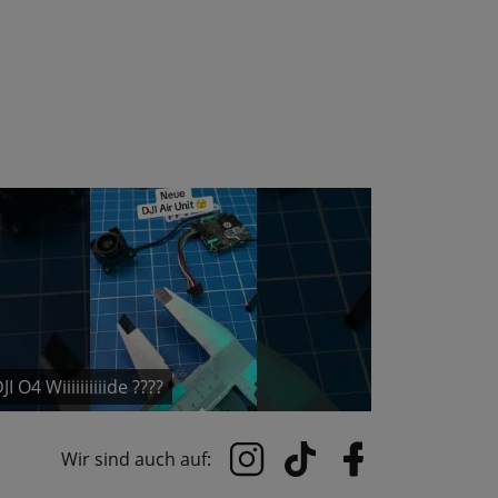
JI O4 Wiiiiiiiiiide ????
Wir sind auch auf: