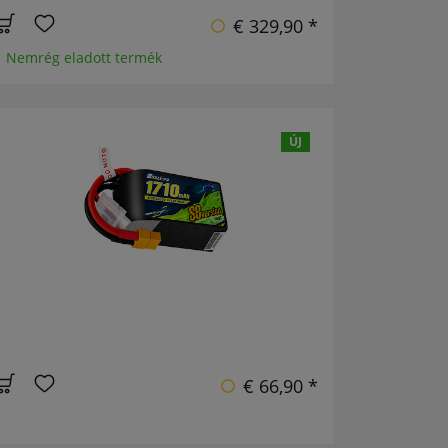
€ 329,90 *
1 Nemrég eladott termék
ÚJ
€ 66,90 *