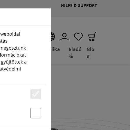
HILFE & SUPPORT
 weboldal
HU
atás
t megosztunk
Deal
Bazilika
Eladó
Blo
információkat
(aktuelle Seite)
atás
Depot
FPV
%
g
gyűjtöttek a
datvédelmi
Essenziell
Statstik & Marketing