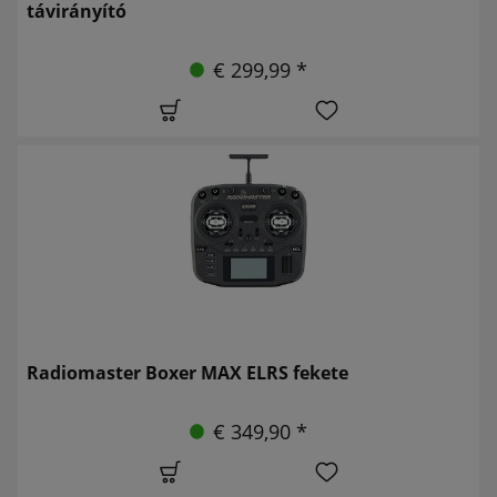
távirányító
€ 299,99 *
Radiomaster Boxer MAX ELRS fekete
€ 349,90 *