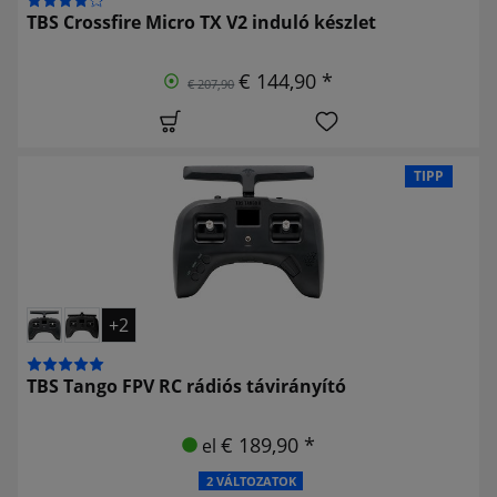
TBS Crossfire Micro TX V2 induló készlet
€ 144,90 *
€ 207,90
TIPP
+2
TBS Tango FPV RC rádiós távirányító
€ 189,90 *
el
2 VÁLTOZATOK