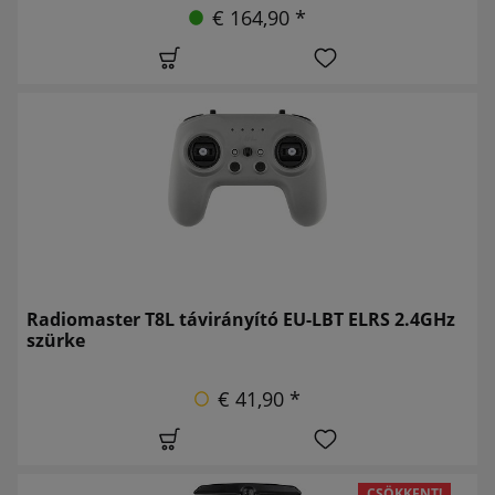
€ 164,90 *
Radiomaster T8L távirányító EU-LBT ELRS 2.4GHz
szürke
€ 41,90 *
CSÖKKENT!