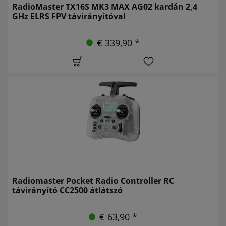
RadioMaster TX16S MK3 MAX AG02 kardán 2,4
GHz ELRS FPV távirányítóval
€ 339,90 *
Radiomaster Pocket Radio Controller RC
távirányító CC2500 átlátszó
€ 63,90 *