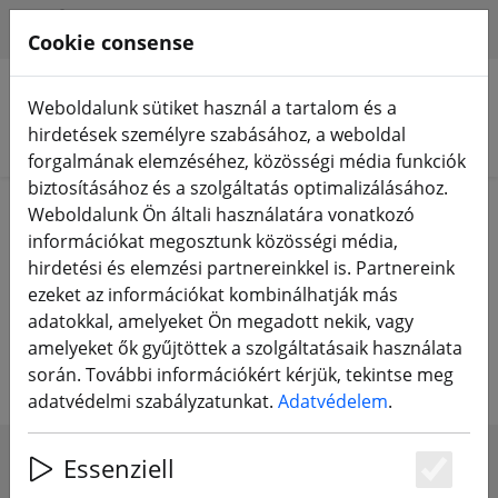
HILFE & SUPPORT
HU
Cookie consense
Weboldalunk sütiket használ a tartalom és a
hirdetések személyre szabásához, a weboldal
Termékek keresése
forgalmának elemzéséhez, közösségi média funkciók
biztosításához és a szolgáltatás optimalizálásához.
Home
Berendezések
RC távirányító
RC adó
Weboldalunk Ön általi használatára vonatkozó
információkat megosztunk közösségi média,
RC távirányítós adó
hirdetési és elemzési partnereinkkel is. Partnereink
ezeket az információkat kombinálhatják más
multikopterekhez, repülőgépekhez
adatokkal, amelyeket Ön megadott nekik, vagy
és sok más RC modellhez.
amelyeket ők gyűjtöttek a szolgáltatásaik használata
során. További információkért kérjük, tekintse meg
adatvédelmi szabályzatunkat.
Adatvédelem
.
Essenziell
SHOW FILTERS
Es