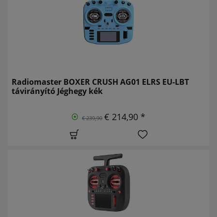
Radiomaster BOXER CRUSH AG01 ELRS EU-LBT
távirányító Jéghegy kék
€ 214,90 *
€ 239,90