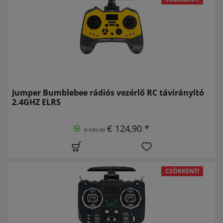
Jumper Bumblebee rádiós vezérlő RC távirányító
2.4GHZ ELRS
€ 124,90 *
€ 139,90
CSÖKKENT!