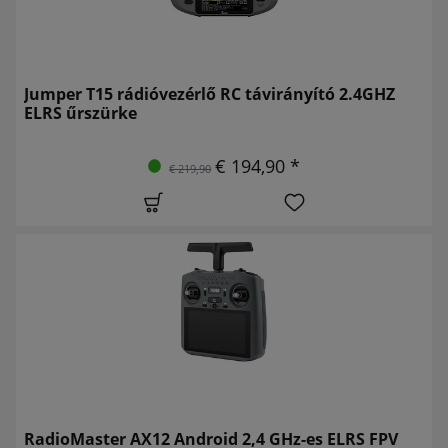
Jumper T15 rádióvezérlő RC távirányító 2.4GHZ
ELRS űrszürke
€ 194,90 *
€ 219,90
RadioMaster AX12 Android 2,4 GHz-es ELRS FPV