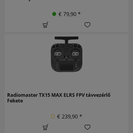
€ 79,90 *
Radiomaster TX15 MAX ELRS FPV távvezérlő
Fekete
€ 239,90 *