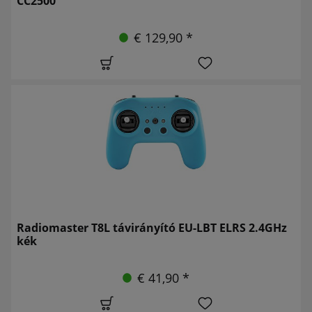
CC2500
€ 129,90 *
Radiomaster T8L távirányító EU-LBT ELRS 2.4GHz
kék
€ 41,90 *