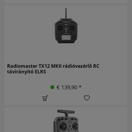
Radiomaster TX12 MKII rádióvezérlő RC
távirányító ELRS
€ 139,90 *