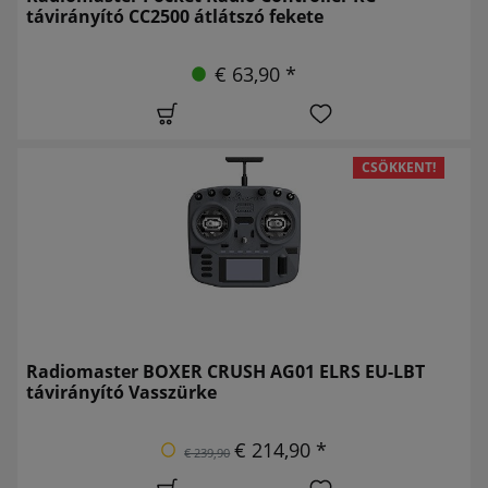
távirányító CC2500 átlátszó fekete
€ 63,90 *
CSÖKKENT!
Radiomaster BOXER CRUSH AG01 ELRS EU-LBT
távirányító Vasszürke
€ 214,90 *
€ 239,90