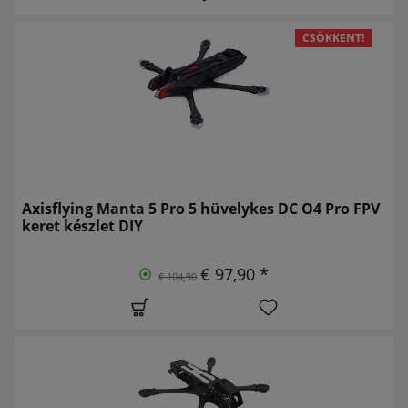
CSÖKKENT!
Axisflying Manta 5 Pro 5 hüvelykes DC O4 Pro FPV
keret készlet DIY
€ 97,90 *
€ 104,90