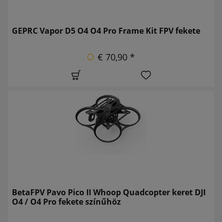
GEPRC Vapor D5 O4 O4 Pro Frame Kit FPV fekete
€ 70,90 *
BetaFPV Pavo Pico II Whoop Quadcopter keret DJI
O4 / O4 Pro fekete színűhöz