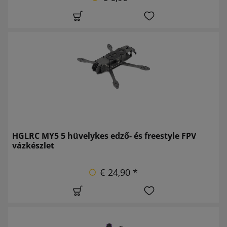
HGLRC MY5 5 hüvelykes edző- és freestyle FPV
vázkészlet
€ 24,90 *