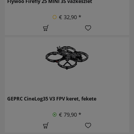
Flywoo Firefly 25 MINI 3S vázkészlet
€ 32,90 *
GEPRC CineLog35 V3 FPV keret, fekete
€ 79,90 *