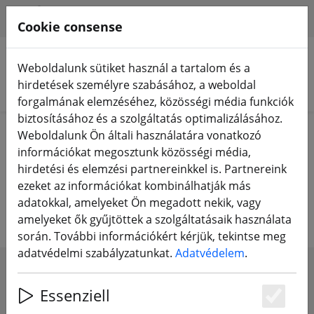
HILFE & SUPPORT
HU
Cookie consense
Weboldalunk sütiket használ a tartalom és a
hirdetések személyre szabásához, a weboldal
Termékek keresése
forgalmának elemzéséhez, közösségi média funkciók
biztosításához és a szolgáltatás optimalizálásához.
Home
Alkatrészek
Keretek
Weboldalunk Ön általi használatára vonatkozó
információkat megosztunk közösségi média,
FPV drón keretek - versenyzés,
hirdetési és elemzési partnereinkkel is. Partnereink
ezeket az információkat kombinálhatják más
freestyle és filmes
adatokkal, amelyeket Ön megadott nekik, vagy
amelyeket ők gyűjtöttek a szolgáltatásaik használata
során. További információkért kérjük, tekintse meg
adatvédelmi szabályzatunkat.
Adatvédelem
.
SHOW FILTERS
Essenziell
Es