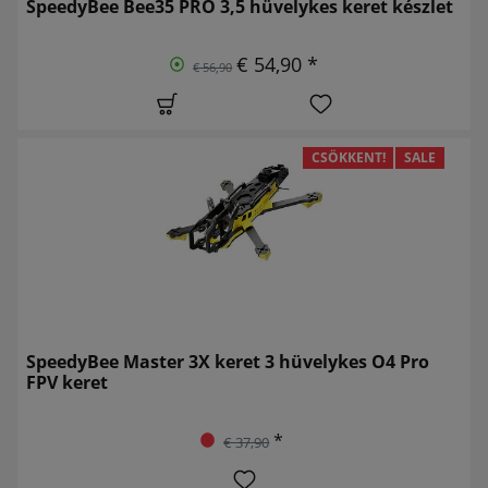
SpeedyBee Bee35 PRO 3,5 hüvelykes keret készlet
€ 54,90 *
€ 56,90
CSÖKKENT!
SALE
SpeedyBee Master 3X keret 3 hüvelykes O4 Pro
FPV keret
*
€ 37,90