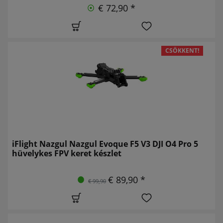
€ 72,90 *
CSÖKKENT!
iFlight Nazgul Nazgul Evoque F5 V3 DJI O4 Pro 5
hüvelykes FPV keret készlet
€ 89,90 *
€ 99,90