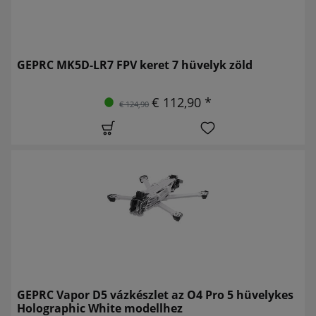
GEPRC MK5D-LR7 FPV keret 7 hüvelyk zöld
€ 112,90 *
€ 124,90
GEPRC Vapor D5 vázkészlet az O4 Pro 5 hüvelykes
Holographic White modellhez