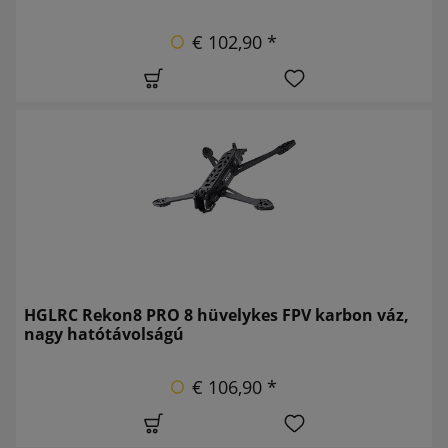
€ 102,90 *
HGLRC Rekon8 PRO 8 hüvelykes FPV karbon váz,
nagy hatótávolságú
€ 106,90 *