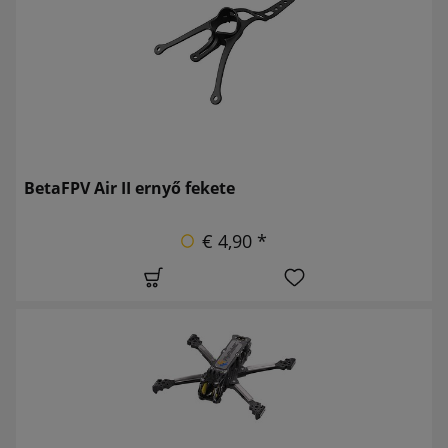
BetaFPV Air II ernyő fekete
€ 4,90 *