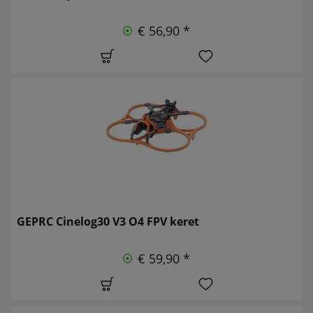
€ 56,90 *
GEPRC Cinelog30 V3 O4 FPV keret
€ 59,90 *