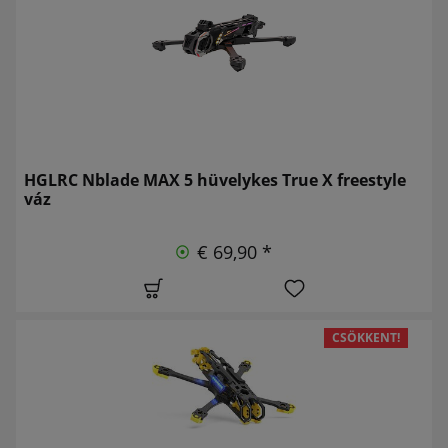
HGLRC Nblade MAX 5 hüvelykes True X freestyle
váz
€ 69,90 *
CSÖKKENT!