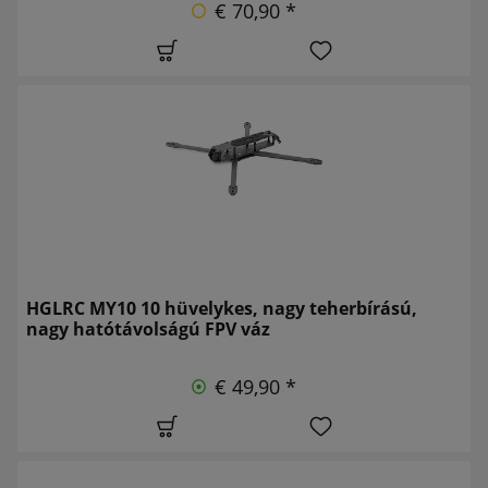
€ 70,90 *
HGLRC MY10 10 hüvelykes, nagy teherbírású,
nagy hatótávolságú FPV váz
€ 49,90 *