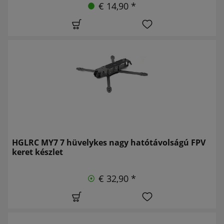
€ 14,90 *
HGLRC MY7 7 hüvelykes nagy hatótávolságú FPV
keret készlet
€ 32,90 *