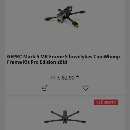
GEPRC Mark 5 MK Frame 5 hüvelykes CineWhoop
Frame Kit Pro Edition zöld
€ 82,90 *
CSÖKKENT!