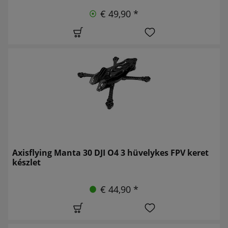
€ 49,90 *
Axisflying Manta 30 DJI O4 3 hüvelykes FPV keret
készlet
€ 44,90 *