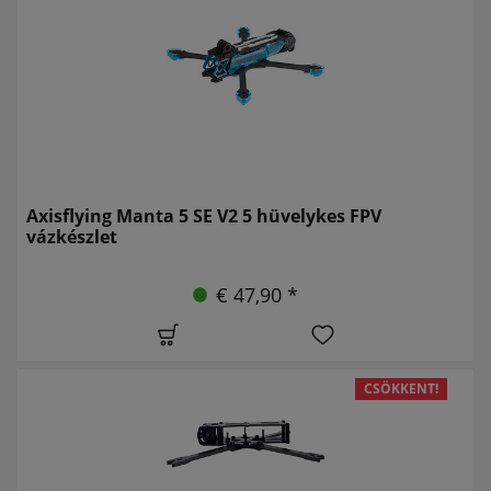
Axisflying Manta 5 SE V2 5 hüvelykes FPV
vázkészlet
€ 47,90 *
CSÖKKENT!