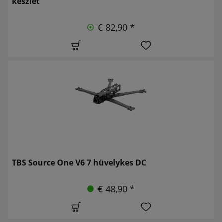
készlet
€ 82,90 *
TBS Source One V6 7 hüvelykes DC
€ 48,90 *