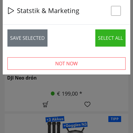
34 articles
Statstik & Marketing
St
SAVE SELECTED
SELECT ALL
NOT NOW
DJI Neo drón
€ 199,00 *
TIPP