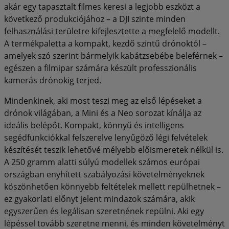
akár egy tapasztalt filmes keresi a legjobb eszközt a
következő produkciójához – a DJI szinte minden
felhasználási területre kifejlesztette a megfelelő modellt.
A termékpaletta a kompakt, kezdő szintű drónoktól –
amelyek szó szerint bármelyik kabátzsebébe beleférnek –
egészen a filmipar számára készült professzionális
kamerás drónokig terjed.
Mindenkinek, aki most teszi meg az első lépéseket a
drónok világában, a Mini és a Neo sorozat kínálja az
ideális belépőt. Kompakt, könnyű és intelligens
segédfunkciókkal felszerelve lenyűgöző légi felvételek
készítését teszik lehetővé mélyebb előismeretek nélkül is.
A 250 gramm alatti súlyú modellek számos európai
országban enyhített szabályozási követelményeknek
köszönhetően könnyebb feltételek mellett repülhetnek –
ez gyakorlati előnyt jelent mindazok számára, akik
egyszerűen és legálisan szeretnének repülni. Aki egy
lépéssel tovább szeretne menni, és minden követelményt