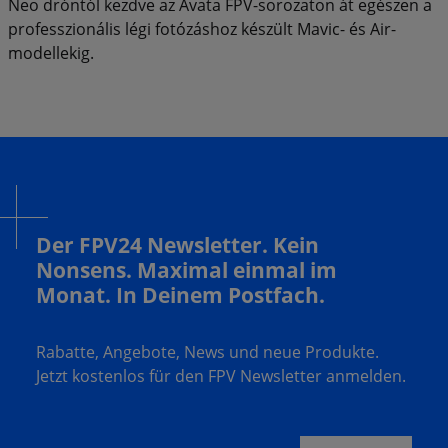
Neo dróntól kezdve az Avata FPV-sorozaton át egészen a
professzionális légi fotózáshoz készült Mavic- és Air-
modellekig.
Der FPV24 Newsletter. Kein
Nonsens. Maximal einmal im
Monat. In Deinem Postfach.
Rabatte, Angebote, News und neue Produkte.
Jetzt kostenlos für den FPV Newsletter anmelden.
Deine E-Mail Adresse