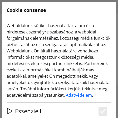
HILFE & SUPPORT
HU
Cookie consense
Weboldalunk sütiket használ a tartalom és a
hirdetések személyre szabásához, a weboldal
Termékek keresése
forgalmának elemzéséhez, közösségi média funkciók
biztosításához és a szolgáltatás optimalizálásához.
Home
DJI Shop
DJI drónok
Weboldalunk Ön általi használatára vonatkozó
információkat megosztunk közösségi média,
DJI drónok
hirdetési és elemzési partnereinkkel is. Partnereink
ezeket az információkat kombinálhatják más
adatokkal, amelyeket Ön megadott nekik, vagy
amelyeket ők gyűjtöttek a szolgáltatásaik használata
során. További információkért kérjük, tekintse meg
adatvédelmi szabályzatunkat.
Adatvédelem
.
SHOW FILTERS
Essenziell
Es