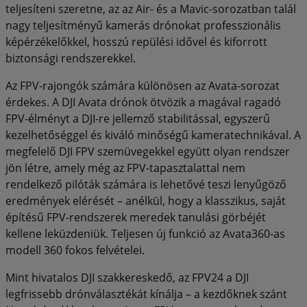
teljesíteni szeretne, az az Air- és a Mavic-sorozatban talál
nagy teljesítményű kamerás drónokat professzionális
képérzékelőkkel, hosszú repülési idővel és kiforrott
biztonsági rendszerekkel.
Az FPV-rajongók számára különösen az Avata-sorozat
érdekes. A DJI Avata drónok ötvözik a magával ragadó
FPV-élményt a DJI-re jellemző stabilitással, egyszerű
kezelhetőséggel és kiváló minőségű kameratechnikával. A
megfelelő DJI FPV szemüvegekkel együtt olyan rendszer
jön létre, amely még az FPV-tapasztalattal nem
rendelkező pilóták számára is lehetővé teszi lenyűgöző
eredmények elérését – anélkül, hogy a klasszikus, saját
építésű FPV-rendszerek meredek tanulási görbéjét
kellene leküzdeniük. Teljesen új funkció az Avata360-as
modell 360 fokos felvételei.
Mint hivatalos DJI szakkereskedő, az FPV24 a DJI
legfrissebb drónválasztékát kínálja – a kezdőknek szánt