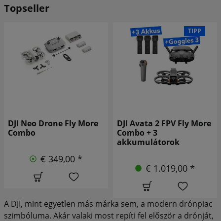
Topseller
TIPP
DJI Avata 2 FPV Fly More
DJI Neo 2 drón
Combo + 3
akkumulátorok
€ 239,00 *
€ 1.019,00 *
A DJI, mint egyetlen más márka sem, a modern drónpiac
szimbóluma. Akár valaki most repíti fel először a drónját,