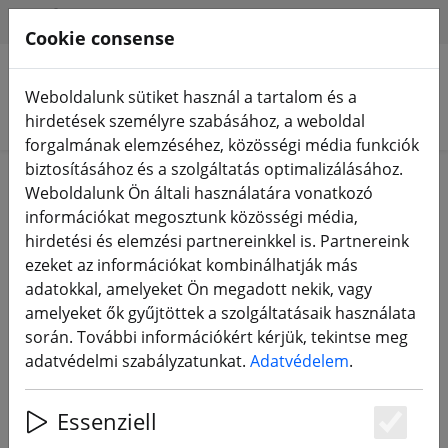
HILFE & SUPPORT
HU
Cookie consense
Weboldalunk sütiket használ a tartalom és a
Termékek keresése
hirdetések személyre szabásához, a weboldal
forgalmának elemzéséhez, közösségi média funkciók
biztosításához és a szolgáltatás optimalizálásához.
lenyomat
Weboldalunk Ön általi használatára vonatkozó
információkat megosztunk közösségi média,
hirdetési és elemzési partnereinkkel is. Partnereink
meilon GmbH
ezeket az információkat kombinálhatják más
Konrad Zuse gyűrű 31
adatokkal, amelyeket Ön megadott nekik, vagy
53424 Remagen
amelyeket ők gyűjtöttek a szolgáltatásaik használata
Németország
során. További információkért kérjük, tekintse meg
adatvédelmi szabályzatunkat.
Adatvédelem
.
Email: support@meilon.de
Tel.: +49 (0)2642 / 40 52 88 0
Essenziell
Fax: +49 (0)2642 / 40 52 88 1
Es