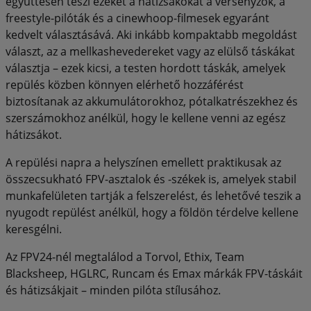
együttesen teszi ezeket a hátizsákokat a versenyzők, a
freestyle-pilóták és a cinewhoop-filmesek egyaránt
kedvelt választásává. Aki inkább kompaktabb megoldást
választ, az a mellkashevedereket vagy az elülső táskákat
választja – ezek kicsi, a testen hordott táskák, amelyek
repülés közben könnyen elérhető hozzáférést
biztosítanak az akkumulátorokhoz, pótalkatrészekhez és
szerszámokhoz anélkül, hogy le kellene venni az egész
hátizsákot.
A repülési napra a helyszínen emellett praktikusak az
összecsukható FPV-asztalok és -székek is, amelyek stabil
munkafelületen tartják a felszerelést, és lehetővé teszik a
nyugodt repülést anélkül, hogy a földön térdelve kellene
keresgélni.
Az FPV24-nél megtalálod a Torvol, Ethix, Team
Blacksheep, HGLRC, Runcam és Emax márkák FPV-táskáit
és hátizsákjait – minden pilóta stílusához.