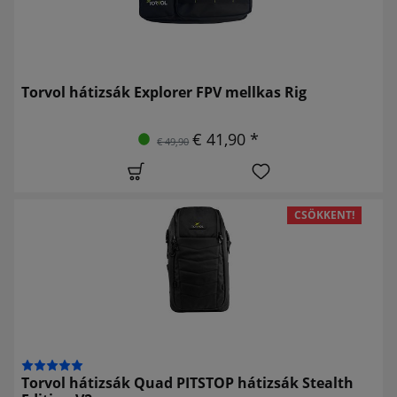
Torvol hátizsák Explorer FPV mellkas Rig
€ 41,90 *
€ 49,90
CSÖKKENT!
Torvol hátizsák Quad PITSTOP hátizsák Stealth