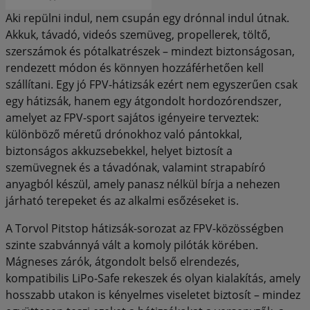
Aki repülni indul, nem csupán egy drónnal indul útnak.
Akkuk, távadó, videós szemüveg, propellerek, töltő,
szerszámok és pótalkatrészek – mindezt biztonságosan,
rendezett módon és könnyen hozzáférhetően kell
szállítani. Egy jó FPV-hátizsák ezért nem egyszerűen csak
egy hátizsák, hanem egy átgondolt hordozórendszer,
amelyet az FPV-sport sajátos igényeire terveztek:
különböző méretű drónokhoz való pántokkal,
biztonságos akkuzsebekkel, helyet biztosít a
szemüvegnek és a távadónak, valamint strapabíró
anyagból készül, amely panasz nélkül bírja a nehezen
járható terepeket és az alkalmi esőzéseket is.
A Torvol Pitstop hátizsák-sorozat az FPV-közösségben
szinte szabvánnyá vált a komoly pilóták körében.
Mágneses zárók, átgondolt belső elrendezés,
kompatibilis LiPo-Safe rekeszek és olyan kialakítás, amely
hosszabb utakon is kényelmes viseletet biztosít – mindez