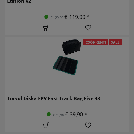
Edition V2
€ 119,00 *
€ 129,00
CSÖKKENT!
SALE
Torvol táska FPV Fast Track Bag Five 33
€ 39,90 *
€ 69,90