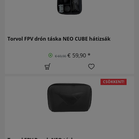
Torvol FPV drón táska NEO CUBE hátizsák
€ 59,90 *
€ 69,90
CSÖKKENT!