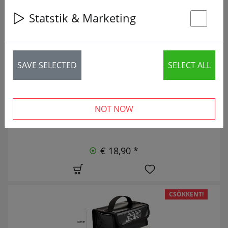
20 articles
Statstik & Marketing
St
ÚJ
SAVE SELECTED
SELECT ALL
NOT NOW
€ 18,90 *
CSÖKKENT!