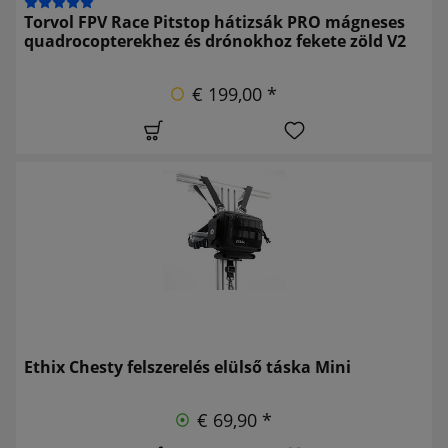
Torvol FPV Race Pitstop hátizsák PRO mágneses
quadrocopterekhez és drónokhoz fekete zöld V2
€ 199,00 *
Ethix Chesty felszerelés elülső táska Mini
€ 69,90 *