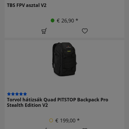
TBS FPV asztal V2
€ 26,90 *
Torvol hátizsák Quad PITSTOP Backpack Pro
Stealth Edition V2
€ 199,00 *