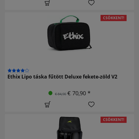
CSÖKKENT!
Ethix Lipo táska fűtött Deluxe fekete-zöld V2
€ 70,90 *
€ 84,90
CSÖKKENT!