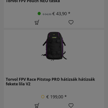
Torvol FPV Pouch NEO táska
€ 43,90 *
€ 54,90
Torvol FPV Race Pitstop PRO hátizsák hátizsák
fekete lila V2
€ 199,00 *