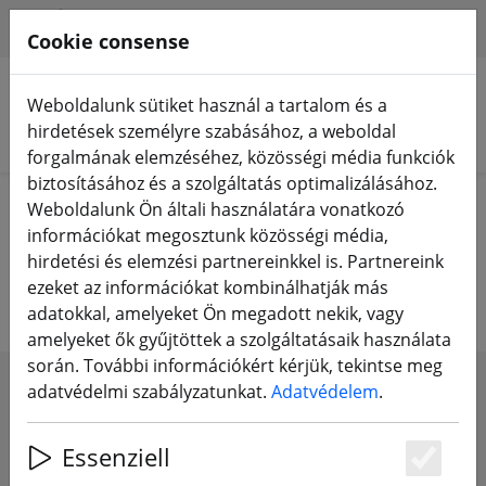
HILFE & SUPPORT
HU
Cookie consense
Weboldalunk sütiket használ a tartalom és a
hirdetések személyre szabásához, a weboldal
Termékek keresése
forgalmának elemzéséhez, közösségi média funkciók
biztosításához és a szolgáltatás optimalizálásához.
Home
Tartozékok
Táskák és hátizsákok
Weboldalunk Ön általi használatára vonatkozó
információkat megosztunk közösségi média,
Táskák és hátizsákok
hirdetési és elemzési partnereinkkel is. Partnereink
ezeket az információkat kombinálhatják más
adatokkal, amelyeket Ön megadott nekik, vagy
amelyeket ők gyűjtöttek a szolgáltatásaik használata
során. További információkért kérjük, tekintse meg
adatvédelmi szabályzatunkat.
Adatvédelem
.
SHOW FILTERS
Essenziell
Es