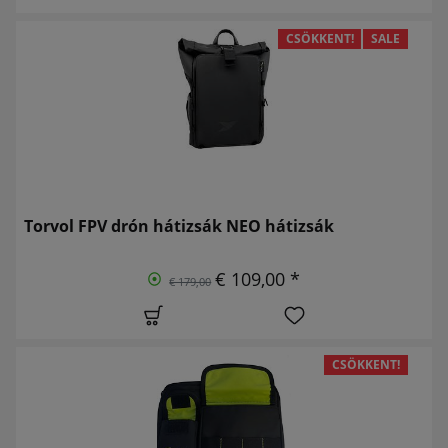
CSÖKKENT!
SALE
Torvol FPV drón hátizsák NEO hátizsák
€ 109,00 *
€ 179,00
CSÖKKENT!