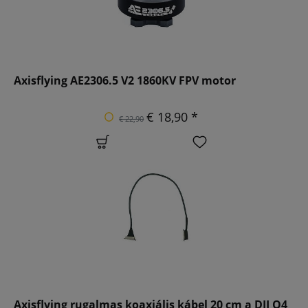
Axisflying AE2306.5 V2 1860KV FPV motor
€ 18,90 *
€ 22,90
Axisflying rugalmas koaxiális kábel 20 cm a DJI O4