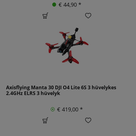
€ 44,90 *
Axisflying Manta 30 DJI O4 Lite 6S 3 hüvelykes
2.4GHz ELRS 3 hüvelyk
€ 419,00 *