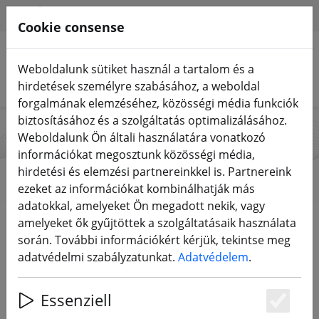
HILFE & SUPPORT
HU
Cookie consense
Weboldalunk sütiket használ a tartalom és a
Termékek keresése
hirdetések személyre szabásához, a weboldal
forgalmának elemzéséhez, közösségi média funkciók
biztosításához és a szolgáltatás optimalizálásához.
Weboldalunk Ön általi használatára vonatkozó
Axisflying
információkat megosztunk közösségi média,
hirdetési és elemzési partnereinkkel is. Partnereink
ezeket az információkat kombinálhatják más
adatokkal, amelyeket Ön megadott nekik, vagy
Start
Márkák
Axisflying
amelyeket ők gyűjtöttek a szolgáltatásaik használata
során. További információkért kérjük, tekintse meg
adatvédelmi szabályzatunkat.
Adatvédelem
.
Minden termék innen: Axisflying
Essenziell
33 Cikk
Es