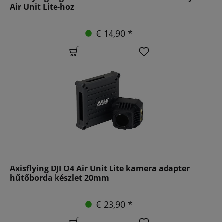
Air Unit Lite-hoz
€ 14,90 *
Axisflying DJI O4 Air Unit Lite kamera adapter
hűtőborda készlet 20mm
€ 23,90 *