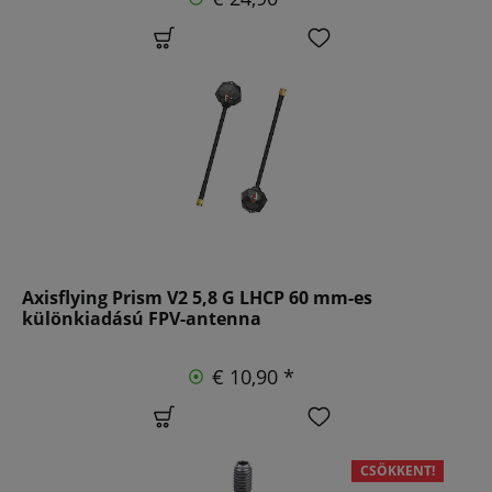
Axisflying Prism V2 5,8 G LHCP 60 mm-es
különkiadású FPV-antenna
€ 10,90 *
CSÖKKENT!