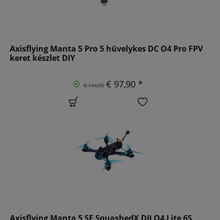
Axisflying Manta 5 Pro 5 hüvelykes DC O4 Pro FPV
keret készlet DIY
€ 97,90 *
€ 104,90
Axisflying Manta 5 SE SquashedX DJI O4 Lite 6S