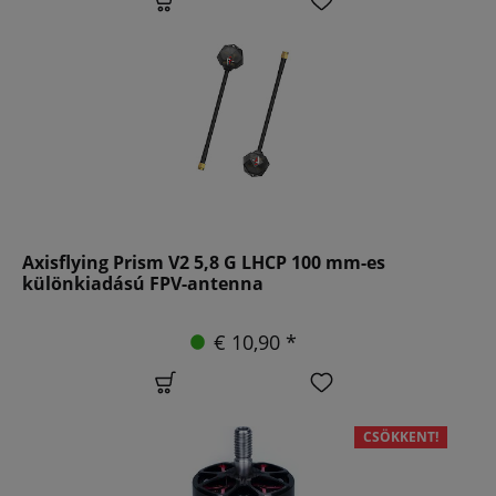
Axisflying Prism V2 5,8 G LHCP 100 mm-es
különkiadású FPV-antenna
€ 10,90 *
CSÖKKENT!