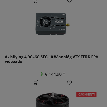
Axisflying 4,9G–6G SEG 10 W analóg VTX TERK FPV
videóadó
€ 144,90 *
CSÖKKENT!