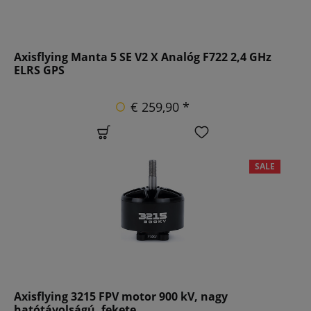
Axisflying Manta 5 SE V2 X Analóg F722 2,4 GHz
ELRS GPS
€ 259,90 *
SALE
Axisflying 3215 FPV motor 900 kV, nagy
hatótávolságú, fekete