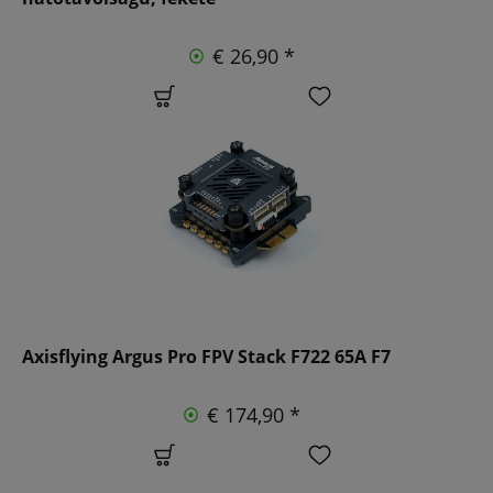
€ 26,90 *
Axisflying Argus Pro FPV Stack F722 65A F7
€ 174,90 *