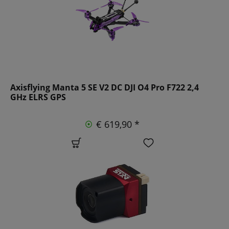
Axisflying Manta 5 SE V2 DC DJI O4 Pro F722 2,4
GHz ELRS GPS
€ 619,90 *