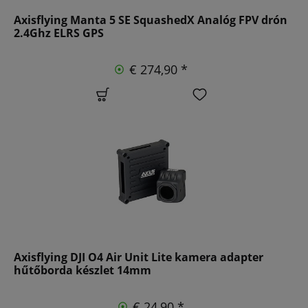
Axisflying Manta 5 SE SquashedX Analóg FPV drón
2.4Ghz ELRS GPS
€ 274,90 *
Axisflying DJI O4 Air Unit Lite kamera adapter
hűtőborda készlet 14mm
€ 24,90 *