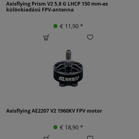
Axisflying Prism V2 5,8 G LHCP 150 mm-es
különkiadású FPV-antenna
€ 11,90 *
Axisflying AE2207 V2 1960KV FPV motor
€ 18,90 *