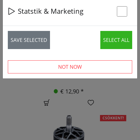
Statstik & Marketing
St
SAVE SELECTED
SELECT ALL
NOT NOW
Axisflying rugalmas koaxiális kábel 13 cm a DJI O4
Air Unit Lite-hoz
€ 12,90 *
CSÖKKENT!