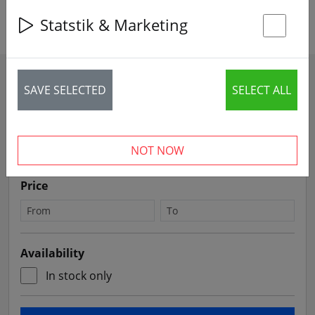
Termékek keresése
Statstik & Marketing
St
Filters
SAVE SELECTED
SELECT ALL
Sort by
NOT NOW
Price
Availability
In stock only