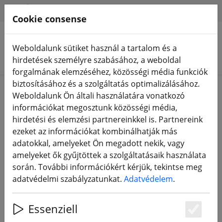
HILFE & SUPPORT
HU
Cookie consense
Weboldalunk sütiket használ a tartalom és a
Termékek keresése
hirdetések személyre szabásához, a weboldal
forgalmának elemzéséhez, közösségi média funkciók
biztosításához és a szolgáltatás optimalizálásához.
Weboldalunk Ön általi használatára vonatkozó
A kért link nem található. Megmutatjuk, hogyan
információkat megosztunk közösségi média,
kereshet rá.
videokamerk monitor actioncam
.
hirdetési és elemzési partnereinkkel is. Partnereink
ezeket az információkat kombinálhatják más
adatokkal, amelyeket Ön megadott nekik, vagy
amelyeket ők gyűjtöttek a szolgáltatásaik használata
0 Artikel für die Suche nach
során. További információkért kérjük, tekintse meg
"videokamerk monitor actioncam"
adatvédelmi szabályzatunkat.
Adatvédelem
.
gefunden
Essenziell
Es