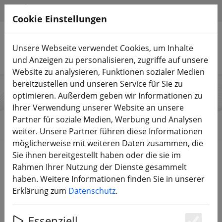
HILFE & SUPPORT
DE
Cookie Einstellungen
Unsere Webseite verwendet Cookies, um Inhalte
Produkte suchen
und Anzeigen zu personalisieren, zugriffe auf unsere
Website zu analysieren, Funktionen sozialer Medien
bereitzustellen und unseren Service für Sie zu
optimieren. Außerdem geben wir Informationen zu
AIRBOT CO., LTD
Ihrer Verwendung unserer Website an unsere
Partner für soziale Medien, Werbung und Analysen
weiter. Unsere Partner führen diese Informationen
möglicherweise mit weiteren Daten zusammen, die
Start
Marken
AIRBOT CO., LTD
Sie ihnen bereitgestellt haben oder die sie im
Rahmen Ihrer Nutzung der Dienste gesammelt
haben. Weitere Informationen finden Sie in unserer
Alle Produkte von AIRBOT CO., LTD
Erklärung zum
Datenschutz
.
0 Artikel
Essenziell