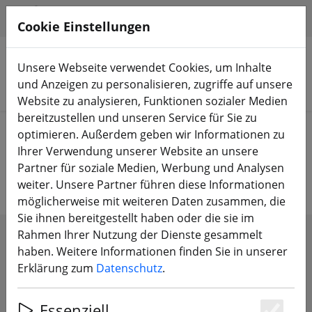
HILFE & SUPPORT
DE
Cookie Einstellungen
Unsere Webseite verwendet Cookies, um Inhalte
und Anzeigen zu personalisieren, zugriffe auf unsere
Produkte suchen
Website zu analysieren, Funktionen sozialer Medien
bereitzustellen und unseren Service für Sie zu
Start
Propeller
7 Zoll Propeller (Long Range)
optimieren. Außerdem geben wir Informationen zu
Ihrer Verwendung unserer Website an unsere
7 Zoll (Long Range) Propeller
Partner für soziale Medien, Werbung und Analysen
weiter. Unsere Partner führen diese Informationen
möglicherweise mit weiteren Daten zusammen, die
Sie ihnen bereitgestellt haben oder die sie im
Rahmen Ihrer Nutzung der Dienste gesammelt
FILTER ANZEIGEN
haben. Weitere Informationen finden Sie in unserer
Erklärung zum
Datenschutz
.
Essenziell