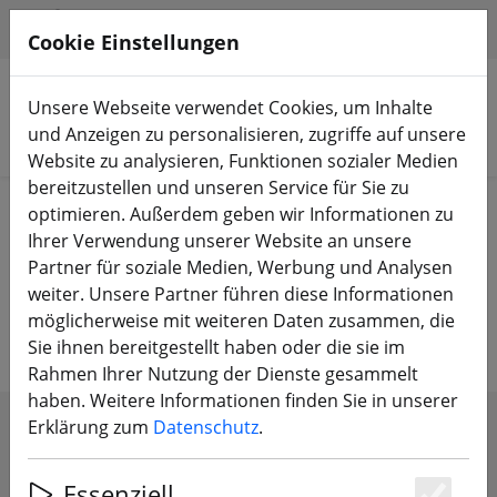
HILFE & SUPPORT
DE
Cookie Einstellungen
Unsere Webseite verwendet Cookies, um Inhalte
und Anzeigen zu personalisieren, zugriffe auf unsere
Produkte suchen
Website zu analysieren, Funktionen sozialer Medien
bereitzustellen und unseren Service für Sie zu
Start
Zubehör
Parcours
optimieren. Außerdem geben wir Informationen zu
Ihrer Verwendung unserer Website an unsere
FPV Racing Parcours – Deine eigene
Partner für soziale Medien, Werbung und Analysen
weiter. Unsere Partner führen diese Informationen
Rennstrecke, überall
möglicherweise mit weiteren Daten zusammen, die
Sie ihnen bereitgestellt haben oder die sie im
Rahmen Ihrer Nutzung der Dienste gesammelt
haben. Weitere Informationen finden Sie in unserer
Erklärung zum
Datenschutz
.
FILTER ANZEIGEN
Essenziell