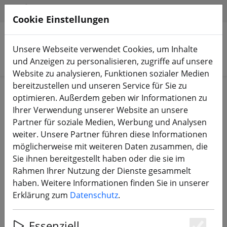
HILFE & SUPPORT
DE
Cookie Einstellungen
Unsere Webseite verwendet Cookies, um Inhalte
Produkte suchen
und Anzeigen zu personalisieren, zugriffe auf unsere
Website zu analysieren, Funktionen sozialer Medien
bereitzustellen und unseren Service für Sie zu
Widerrufsrecht
optimieren. Außerdem geben wir Informationen zu
Ihrer Verwendung unserer Website an unsere
Partner für soziale Medien, Werbung und Analysen
Sie haben das Recht, binnen vierzehn Tagen ohne
weiter. Unsere Partner führen diese Informationen
Angabe von Gründen diesen Vertrag zu widerrufen. Die
möglicherweise mit weiteren Daten zusammen, die
Widerrufsfrist beträgt vierzehn Tage ab dem Tag, an
Sie ihnen bereitgestellt haben oder die sie im
dem Sie oder ein von Ihnen benannter Dritter, der nicht
Rahmen Ihrer Nutzung der Dienste gesammelt
der Beförderer ist, die Waren in Besitz genommen
haben. Weitere Informationen finden Sie in unserer
haben bzw. hat.
Erklärung zum
Datenschutz
.
Um Ihr Widerrufsrecht auszuüben, müssen Sie uns:
Essenziell